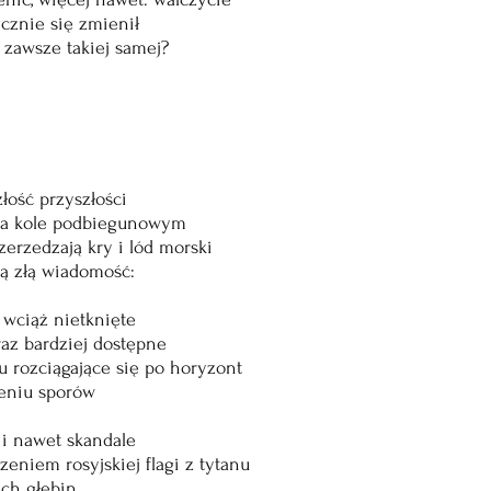
cznie się zmienił
 zawsze takiej samej?
łość przyszłości
na kole podbiegunowym
zerzedzają kry i lód morski
ą złą wiadomość:
wciąż nietknięte
raz bardziej dostępne
u rozciągające się po horyzont
ileniu sporów
 i nawet skandale
zeniem rosyjskiej flagi z tytanu
ch głębin