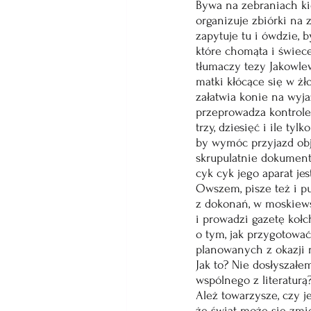
Bywa na zebraniach k
organizuje zbiórki na 
zapytuje tu i ówdzie, 
które chomąta i świec
tłumaczy tezy Jakowlew
matki kłócące się w żł
załatwia konie na wyja
przeprowadza kontrole
trzy, dziesięć i ile tyl
by wymóc przyjazd ob
skrupulatnie dokument
cyk cyk jego aparat jes
Owszem, pisze też i pu
z dokonań, w moskiew
i prowadzi gazetę koł
o tym, jak przygotować
planowanych z okazji r
Jak to? Nie dosłyszałe
wspólnego z literaturą?
Ależ towarzysze, czy j
że świat może się zmie