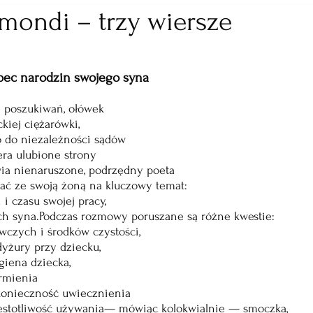
imondi – trzy wiersze
bec narodzin swojego syna
h poszukiwań, ołówek
kiej ciężarówki,
o do niezależności sądów
era ulubione strony
wia nienaruszone, podrzędny poeta
ć ze swoją żoną na kluczowy temat:
 i czasu swojej pracy,
h syna.Podczas rozmowy poruszane są różne kwestie:
wczych i środków czystości,
dyżury przy dziecku,
giena dziecka,
armienia
konieczność uwiecznienia
zęstotliwość używania— mówiąc kolokwialnie — smoczka,