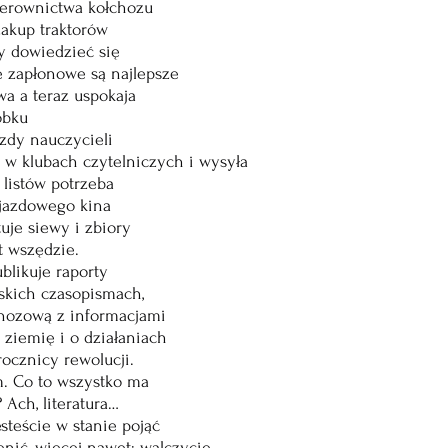
ierownictwa kołchozu
zakup traktorów
by dowiedzieć się
e zapłonowe są najlepsze
a a teraz uspokaja 
obku
zdy nauczycieli
 w klubach czytelniczych i wysyła
ko listów potrzeba
jazdowego kina
uje siewy i zbiory
t wszędzie.
blikuje raporty
skich czasopismach,
chozową z informacjami
 ziemię i o działaniach
ocznicy rewolucji. 
m. Co to wszystko ma
 Ach, literatura… 
esteście w stanie pojąć
nić, więcej nawet: walczycie