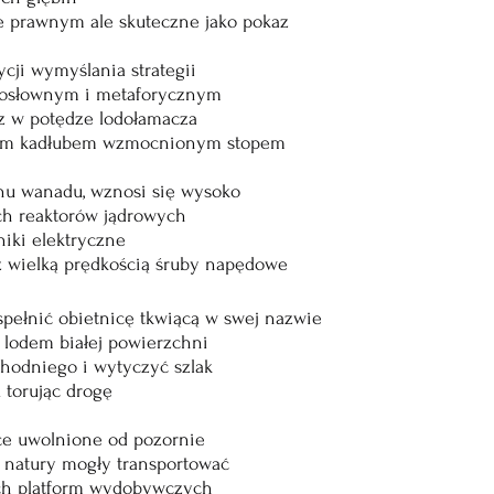
e prawnym ale skuteczne jako pokaz
ycji wymyślania strategii
dosłownym i metaforycznym
az w potędze lodołamacza
ym kadłubem wzmocnionym stopem
nu wanadu, wznosi się wysoko
ch reaktorów jądrowych
niki elektryczne
 z wielką prędkością śruby napędowe
spełnić obietnicę tkwiącą w swej nazwie
j lodem białej powierzchni
chodniego i wytyczyć szlak
torując drogę
ce uwolnione od pozornie 
 natury mogły transportować
ch platform wydobywczych 