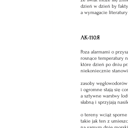
dzień w dzień by fakty
a wymagacie literatury
ЛК-110Я
Poza alarmami o przysz
rosnące temperatury 
które dzień po dniu pr
niekoniecznie stanowi
zasoby węglowodorów 
i ogromne stają się co
a sztywne warstwy lod
słabną i sprzyjają nas
o tereny wciąż sporne
takie jak ten z umieszc
na samym dnie morski