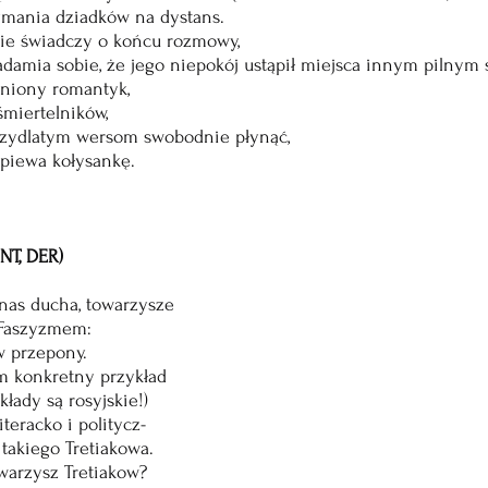
mania dziadków na dystans. 
ie świadczy o końcu rozmowy,
damia sobie, że jego niepokój ustąpił miejsca innym pilnym
hniony romantyk,
śmiertelników,
rzydlatym wersom swobodnie płynąć,
śpiewa kołysankę.
T, DER)
nas ducha, towarzysze
 Faszyzmem:
 przepony.
m konkretny przykład
kłady są rosyjskie!)
iteracko i politycz-
akiego Tretiakowa.
warzysz Tretiakow?