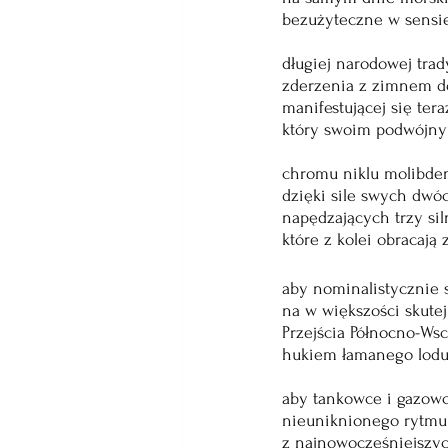
bezużyteczne w sensi
długiej narodowej trad
zderzenia z zimnem 
manifestującej się ter
który swoim podwójn
chromu niklu molibde
dzięki sile swych dwó
napędzających trzy sil
które z kolei obracają
aby nominalistycznie 
na w większości skute
Przejścia Północno-Ws
hukiem łamanego lodu 
aby tankowce i gazow
nieuniknionego rytmu
z najnowocześniejszy