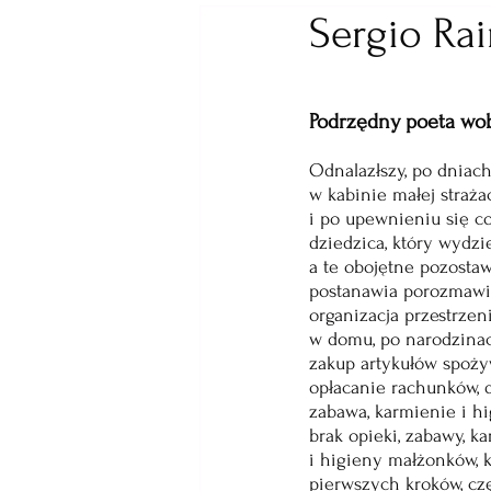
Sergio Ra
Podrzędny poeta wo
Odnalazłszy, po dniac
w kabinie małej strażac
i po upewnieniu się c
dziedzica, który wydzi
a te obojętne pozosta
postanawia porozmawia
organizacja przestrzeni
w domu, po narodzinac
zakup artykułów spoży
opłacanie rachunków, 
zabawa, karmienie i hi
brak opieki, zabawy, k
i higieny małżonków, 
pierwszych kroków, c