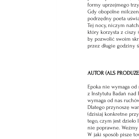
formy uprzejmego trzy
Gdy obopólne milczen
podrzędny poeta uświa
Tej nocy, niczym natc
który korzysta z ciszy 
by pozwolić swoim sk
przez długie godziny 
AUTOR (ALS PRODUZEN
Epoka nie wymaga od 
z Instytutu Badań nad
wymaga od nas ruchów
Dlatego przynoszę wa
(dzisiaj konkretne przy
tego, czym jest dzieło l
nie poprawne. Weźmy t
W jaki sposób pisze to