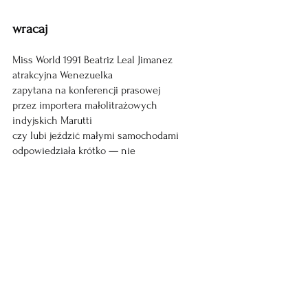
wracaj
Miss World 1991 Beatriz Leal Jimanez 
atrakcyjna Wenezuelka 
zapytana na konferencji prasowej 
przez importera małolitrażowych 
indyjskich Marutti
czy lubi jeździć małymi samochodami 
odpowiedziała krótko — nie
czy z tego powodu martwić się będziemy
zużyciem ropy i innych paliw kopalnych
czy tylko futrem w którym się pojawiła
może jednak nie mogła ukształtować 
swojego życia mimo że starała się
aby go nie upodlić 
myślę i piszę to nie pora na wspominki
sprzed lat gdy SUV-y na każdej ulicy 