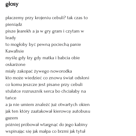
głosy
płaczemy przy krojeniu cebuli? tak czas to 
pieniądz 
pisze Jearekh a ja w gry gram i czytam w 
leady 
to mogłoby być pewną pociechą panie 
Kawafisie 
myślę gdy łzy gdy matka i babcia obie 
oskarżone 
miały zakopać żywego noworodka 
kto może wiedzieć co znowu świat odsłoni 
co komu jeszcze jest pisane przy cebuli
stulatce rozrusznik serca bo chciałaby na 
tańce
a ja nie umiem znaleźć już otwartych okien 
jak ten który zaatakował kierowcę autobusu 
gazem 
później próbował wtargnąć do jego kabiny 
wspinając się jak małpa co brzmi jak tytuł 