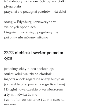
iść dalej czy może zawrócić pytasz płatki 
płyną białe
przyznaj się pożegnaj pozdrów i idź dalej
śnieg w Edynburgu dziewczyna w 
zielonych spodniach 
biegnie mimo śniegu pogadamy nie 
pośpimy nie mówmy nikomu
22:22 niebieski sweter po moim 
ojcu
jesteśmy jakby nieco spokojniejsi 
stukot kółek walizki na chodniku 
łagodzi widok zegara na wieży budynku 
jak zwykle o tej porze na rogu Basztowej 
i Długiej i dwa czeskie piwa wieczorem 
a ty mi mówisz że nie 
i że nie tu i że nie teraz i że nie czas na 
wiersze 