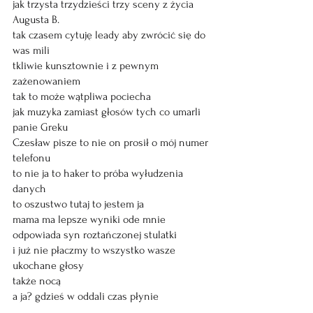
jak trzysta trzydzieści trzy sceny z życia 
Augusta B. 
tak czasem cytuję leady aby zwrócić się do 
was mili 
tkliwie kunsztownie i z pewnym 
zażenowaniem 
tak to może wątpliwa pociecha
jak muzyka zamiast głosów tych co umarli 
panie Greku
Czesław pisze to nie on prosił o mój numer 
telefonu 
to nie ja to haker to próba wyłudzenia 
danych 
to oszustwo tutaj to jestem ja
mama ma lepsze wyniki ode mnie 
odpowiada syn roztańczonej stulatki
i już nie płaczmy to wszystko wasze 
ukochane głosy 
także nocą
a ja? gdzieś w oddali czas płynie