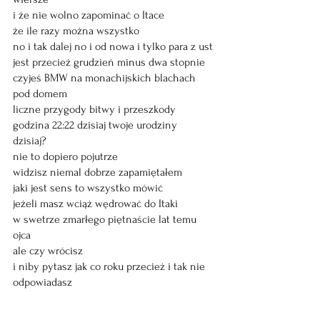
i że nie wolno zapominać o Itace
że ile razy można wszystko 
no i tak dalej no i od nowa i tylko para z ust 
jest przecież grudzień minus dwa stopnie
czyjeś BMW na monachijskich blachach 
pod domem 
liczne przygody bitwy i przeszkody
godzina 22:22 dzisiaj twoje urodziny 
dzisiaj? 
nie to dopiero pojutrze
widzisz niemal dobrze zapamiętałem
jaki jest sens to wszystko mówić
jeżeli masz wciąż wędrować do Itaki
w swetrze zmarłego piętnaście lat temu 
ojca
ale czy wrócisz 
i niby pytasz jak co roku przecież i tak nie 
odpowiadasz