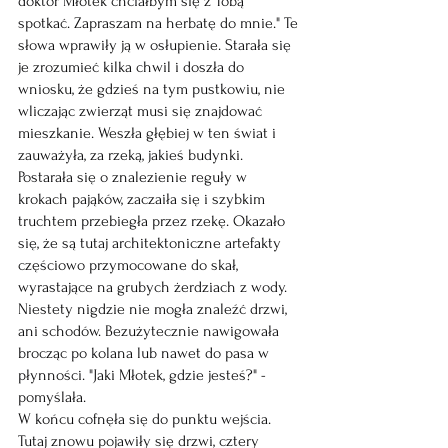
doktor Młotek chciałbym się z Tobą 
spotkać. Zapraszam na herbatę do mnie." Te 
słowa wprawiły ją w osłupienie. Starała się 
je zrozumieć kilka chwil i doszła do 
wniosku, że gdzieś na tym pustkowiu, nie 
wliczając zwierząt musi się znajdować 
mieszkanie. Weszła głębiej w ten świat i 
zauważyła, za rzeką, jakieś budynki. 
Postarała się o znalezienie reguły w 
krokach pająków, zaczaiła się i szybkim 
truchtem przebiegła przez rzekę. Okazało 
się, że są tutaj architektoniczne artefakty 
częściowo przymocowane do skał, 
wyrastające na grubych żerdziach z wody. 
Niestety nigdzie nie mogła znaleźć drzwi, 
ani schodów. Bezużytecznie nawigowała 
brocząc po kolana lub nawet do pasa w 
płynności. "Jaki Młotek, gdzie jesteś?" - 
pomyślała.
W końcu cofnęła się do punktu wejścia. 
Tutaj znowu pojawiły się drzwi, cztery 