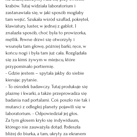
krabów. Tutaj widziała laboratorium i 
zastanawiała się, w jaki sposób mogłaby 
tam wejść. Szukała wśród szuflad, pokręteł, 
klawiatury, luster, w jednej z gablot. I 
znalazła sposób, choć była to prowizorka, 
mętlik. Pewne drzwi się otworzyły i 
wsunęła tam głowę, później barki, ręce, w 
końcu nogi i była tam już cała. Rozglądała 
się za kimś żywym w miejscu, które 
przypominało portiernię.
- Gdzie jestem – spytała jakby do siebie 
kierując pytanie.
- To ośrodek badawczy. Tutaj produkuje się 
plazmę i kwarki, a także przeprowadza się 
badania nad portalami. Coś poszło nie tak i 
mutanci z odległej planety pojawili się w 
laboratorium. - Odpowiedział jej głos.
Za tym głosem kryło się indywiduum, 
którego nie zauważyła dotąd. Podeszła 
bliżej do biurka, a tam, ukryty za ekranem 