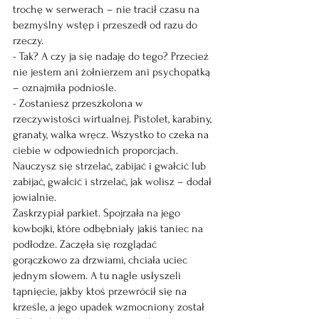
trochę w serwerach – nie tracił czasu na 
bezmyślny wstęp i przeszedł od razu do 
rzeczy.
- Tak? A czy ja się nadaję do tego? Przecież 
nie jestem ani żołnierzem ani psychopatką 
– oznajmiła podniośle.
- Zostaniesz przeszkolona w 
rzeczywistości wirtualnej. Pistolet, karabiny, 
granaty, walka wręcz. Wszystko to czeka na 
ciebie w odpowiednich proporcjach. 
Nauczysz się strzelać, zabijać i gwałcić lub 
zabijać, gwałcić i strzelać, jak wolisz – dodał 
jowialnie.
Zaskrzypiał parkiet. Spojrzała na jego 
kowbojki, które odbębniały jakiś taniec na 
podłodze. Zaczęła się rozglądać 
gorączkowo za drzwiami, chciała uciec 
jednym słowem. A tu nagle usłyszeli 
tąpnięcie, jakby ktoś przewrócił się na 
krześle, a jego upadek wzmocniony został 