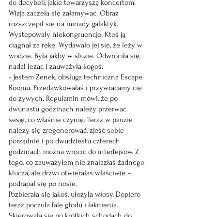
do decybeli, jakie towarzyszą koncertom. 
Wizja zaczęła się załamywać. Obraz 
rozszczepił sie na miriady galaktyk. 
Występowały niekongruencje. Ktoś ją 
ciągnął za rękę. Wydawało jej się, że leży w 
wodzie. Była jakby w śluzie. Odwróciła się, 
nadal leżąc i zauważyła kogoś.
- Jestem Zenek, obsługa techniczna Escape 
Roomu. Przedawkowałaś i przywracamy cię 
do żywych. Regulamin mówi, że po 
dwunastu godzinach należy przerwać 
sesję, co właśnie czynię. Teraz w pauzie 
należy się zregenerować, zjeść sobie 
porządnie i po dwudziestu czterech 
godzinach można wrócić do interfejsów. Z 
tego, co zauważyłem nie znalazłaś żadnego 
klucza, ale drzwi otwierałaś właściwie – 
podrapał się po nosie.
Pozbierała się jakoś, ułożyła włosy. Dopiero 
teraz poczuła falę głodu i łaknienia. 
Skierowała się po krótkich schodach do 