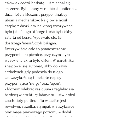
człowiek cedził herbatę i uśmiechał się 
szczerze. Był ubrany w niebieski uniform z 
dużą ilością kieszeni, przypominający 
ubrania mechaników. Na głowie nosił 
czapkę z daszkiem, na której wyszywane 
było jakieś logo, którego treść była jakby 
zatarta od kurzu. Wydawało się, że 
dostrzega "mess", czyli bałagan. 
Rzeczywiście całe to pomieszczenie 
przypominało piwnicę, przy czym, było 
wysokie. Brak tu było okien. W narożniku 
znajdował się automat, jakby do kawy, 
aczkolwiek, gdy podeszła do niego 
zauważyła, że są tu zatarte napisy 
przyponiające "nergy" oraz "apon".
- Możesz odebrać residuum i zagłębić się 
bardziej w strukturę labiryntu – stwierdził 
zaschnięty portier. – Tu w szafce jest 
rewolwer, strzelba, stympak w strzykawce 
oraz mapa pierwszego poziomu – dodał.