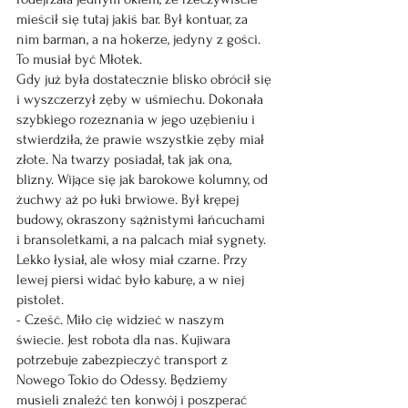
mieścił się tutaj jakiś bar. Był kontuar, za 
nim barman, a na hokerze, jedyny z gości. 
To musiał być Młotek.
Gdy już była dostatecznie blisko obrócił się 
i wyszczerzył zęby w uśmiechu. Dokonała 
szybkiego rozeznania w jego uzębieniu i 
stwierdziła, że prawie wszystkie zęby miał 
złote. Na twarzy posiadał, tak jak ona, 
blizny. Wijące się jak barokowe kolumny, od 
żuchwy aż po łuki brwiowe. Był krępej 
budowy, okraszony sążnistymi łańcuchami 
i bransoletkami, a na palcach miał sygnety. 
Lekko łysiał, ale włosy miał czarne. Przy 
lewej piersi widać było kaburę, a w niej 
pistolet.
- Cześć. Miło cię widzieć w naszym 
świecie. Jest robota dla nas. Kujiwara 
potrzebuje zabezpieczyć transport z 
Nowego Tokio do Odessy. Będziemy 
musieli znaleźć ten konwój i poszperać 