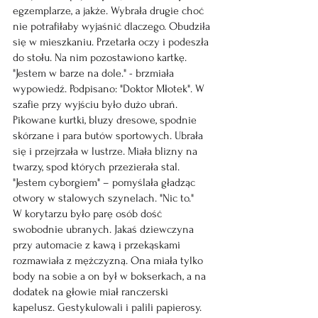
egzemplarze, a jakże. Wybrała drugie choć 
nie potrafiłaby wyjaśnić dlaczego. Obudziła 
się w mieszkaniu. Przetarła oczy i podeszła 
do stołu. Na nim pozostawiono kartkę. 
"Jestem w barze na dole." - brzmiała 
wypowiedź. Podpisano: "Doktor Młotek". W 
szafie przy wyjściu było dużo ubrań. 
Pikowane kurtki, bluzy dresowe, spodnie 
skórzane i para butów sportowych. Ubrała 
się i przejrzała w lustrze. Miała blizny na 
twarzy, spod których przezierała stal. 
"Jestem cyborgiem" – pomyślała gładząc 
otwory w stalowych szynelach. "Nic to."
W korytarzu było parę osób dość 
swobodnie ubranych. Jakaś dziewczyna 
przy automacie z kawą i przekąskami 
rozmawiała z mężczyzną. Ona miała tylko 
body na sobie a on był w bokserkach, a na 
dodatek na głowie miał ranczerski 
kapelusz. Gestykulowali i palili papierosy. 