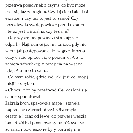
przetrwa pojedynek z czymś, co być może 
czai się już za rogiem. Czy jej ciało tutaj jest 
erzatzem, czy też to jest to samo? Czy 
pozostawiła swoją powłokę przed ekranem 
i teraz jest wirtualna, czy też nie?
- Gdy słyszę podpowiedzi stresuję się – 
odparł. - Najtrudniej jest mi znieść, gdy nie 
wiem jak postępować dalej w grze. Można 
oczywiście oprzeć się o poradniki. Ale to 
zabiera satysfakcję z przejścia na własną 
rękę. A to nie to samo.
- Co mam robić, gdzie iść. Jaki jest cel mojej 
misji? - spytała.
- Chodzi o to by przetrwać. Cel odsłoni się 
sam – spuentował.
Zabrała broń, spakowała mapę i stanęła 
naprzeciw czterech drzwi. Otworzyła 
ostatnie licząc od lewej do prawej i weszła 
tam. Pokój był pomalowany na różowo. Na 
ścianach powieszone były portrety nie 