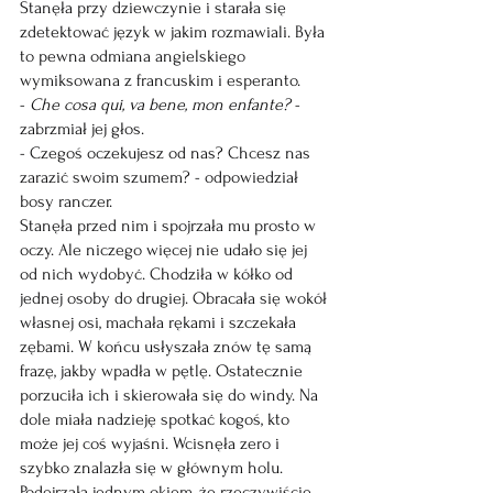
Stanęła przy dziewczynie i starała się 
zdetektować język w jakim rozmawiali. Była 
to pewna odmiana angielskiego 
wymiksowana z francuskim i esperanto.
- 
Che cosa qui, va bene, mon enfante?
 - 
zabrzmiał jej głos.
- Czegoś oczekujesz od nas? Chcesz nas 
zarazić swoim szumem? - odpowiedział 
bosy ranczer.
Stanęła przed nim i spojrzała mu prosto w 
oczy. Ale niczego więcej nie udało się jej 
od nich wydobyć. Chodziła w kółko od 
jednej osoby do drugiej. Obracała się wokół 
własnej osi, machała rękami i szczekała 
zębami. W końcu usłyszała znów tę samą 
frazę, jakby wpadła w pętlę. Ostatecznie 
porzuciła ich i skierowała się do windy. Na 
dole miała nadzieję spotkać kogoś, kto 
może jej coś wyjaśni. Wcisnęła zero i 
szybko znalazła się w głównym holu. 
Podejrzała jednym okiem, że rzeczywiście 