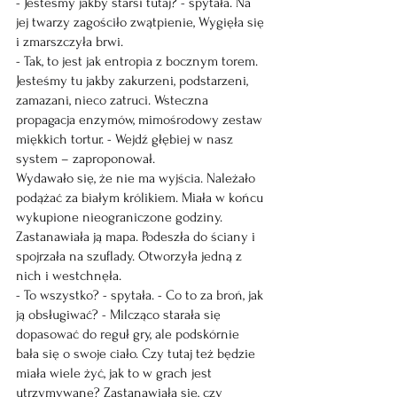
- Jesteśmy jakby starsi tutaj? - spytała. Na 
jej twarzy zagościło zwątpienie, Wygięła się 
i zmarszczyła brwi.
- Tak, to jest jak entropia z bocznym torem. 
Jesteśmy tu jakby zakurzeni, podstarzeni, 
zamazani, nieco zatruci. Wsteczna 
propagacja enzymów, mimośrodowy zestaw 
miękkich tortur. - Wejdź głębiej w nasz 
system – zaproponował.
Wydawało się, że nie ma wyjścia. Należało 
podążać za białym królikiem. Miała w końcu 
wykupione nieograniczone godziny. 
Zastanawiała ją mapa. Podeszła do ściany i 
spojrzała na szuflady. Otworzyła jedną z 
nich i westchnęła.
- To wszystko? - spytała. - Co to za broń, jak 
ją obsługiwać? - Milcząco starała się 
dopasować do reguł gry, ale podskórnie 
bała się o swoje ciało. Czy tutaj też będzie 
miała wiele żyć, jak to w grach jest 
utrzymywane? Zastanawiała się, czy 