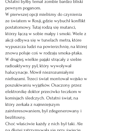
Ostatni byłby temat zombie bardzo bliski 
pewnym poganom.
W pierwszej opcji mieliśmy do czynienia 
ze światem w Rosji, gdzie wybuchł konflikt 
postatomowy. Tutaj rodzą się mutanci, 
którzy łączą w sobie małpy i smoki. Wiele z 
akcji odbywa się w tunelach metra, które 
wypuszcza ludzi na powierzchnię, na której 
znowu poluje coś w rodzaju smoka-ptaka. 
W drugiej, wielkie pająki strącały z siebie 
radioaktywny pył, który wywoływał 
halucynacje. Mówił niezrozumiałymi 
niefrazami. Trzeci świat montował wojsko w 
poszukiwaniu wyjątków. Osaczony przez 
elektronikę doktor przeciwko teczkom w 
komisjach śledczych. Ostatni świat, na 
który zerkała z najmniejszym 
zainteresowaniem, był zdegenerowany i 
bezlitosny.
Choć właściwie każdy z nich był taki. Ale 
na dłużej zatrzymywała się przy świecie 