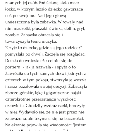
znanych jej osób. Pod ścianą stało małe 
łóżko, w którym leżało dziecko gaworzące 
coś po swojemu. Nad jego głową 
umieszczona była zabawka. Wirowały nad 
nim maskotki, pluszaki: świnka, delfin, gryf, 
zombie. Zabawka obracała się i 
towarzyszyła temu muzyka.
"Czyje to dziecko, gdzie są jego rodzice?" - 
pomyślała po chwili. Zaczęła się rozglądać. 
Doszła do wniosku, że cofnie się do 
portierni - jak ją nazwała - i spyta o to. 
Zawróciła do tych samych drzwi, jednych z 
czterech w tym pokoju, otworzyła je weszła 
i zaraz pożałowała swojej decyzji. Zobaczyła 
zbocze górskie, łąkę i gigantyczne pająki 
czterokrotnie przerastające wysokość 
człowieka. Chodziły wzdłuż rzeki, broczyły 
w niej. Wydawało się, że nie jest przez nie 
zauważona, ale trzymała się na baczności.
Na ekranie pojawiła się wiadomość: "Jestem 