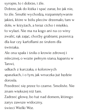
syropie, to i dobrze, i źle.
Dobrze, jak do łóżka i spać zaraz, bo jak nie, 
to źle. Smutki wychodzą, rozpamiętywanie
jakieś, które w bólu pleców drzemało, tam w 
dole, w krzyżach, a teraz cicho i miękko,
to wyłazi. Nie ma na kogo ani na co winy 
zwalić, rąk zająć, choćby grabiami, pszenicą
dla kur czy kartoflami ze śrutem dla 
świniaka.
Ale ona spała i śniła o krowie zdrowej i 
mlecznej, o wozie pełnym siana, kąpaniu w 
Tanwi,
udkach z kurczaka, o kolorowych 
apaszkach, i o tym, jak wnuczka już będzie 
dorosła.
Przedrzeć się przez to czarne. Smoliste. Nie 
znam większej niż tam.
Zadrzeć głowę, bo tuż nad domem, którego 
zarys zawsze widoczny, 
świeci Wielki Wóz.