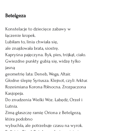
Betelgeza
Konstelacje to dziecięce zabawy w 
łączenie kropek.
Lubiłam to, linia chwiała się,
ale znajdowała brata, siostrę.
Kapryśna pajęczyna. Byk, pies, trójkąt, ciało.
Gwiezdne punkty gubią się, widzę tylko 
jasną
geometrię lata: Deneb, Wega, Altair.
Głodne ślepię Syriusza. Klejnot, czyli Arktur.
Roześmiana Korona Północna. Zrozpaczona 
Kasjopeja.
Do znudzenia Wielki Wóz. Łabędź, Orzeł i 
Lutnia.
Zimą głaszczę ramię Oriona z Betelgezą, 
która podobno
wybuchła, ale potrzebuje czasu na wyrok.