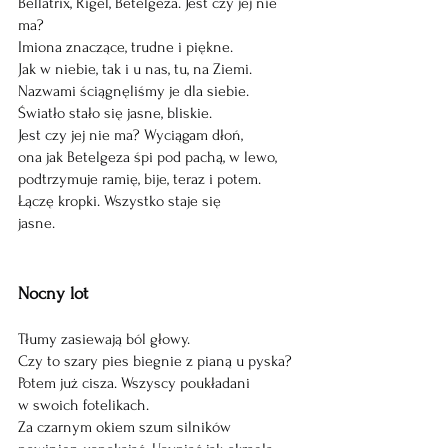
Bellatrix, Rigel, Betelgeza. Jest czy jej nie 
ma?
Imiona znaczące, trudne i piękne.
Jak w niebie, tak i u nas, tu, na Ziemi.
Nazwami ściągnęliśmy je dla siebie.
Światło stało się jasne, bliskie.
Jest czy jej nie ma? Wyciągam dłoń,
ona jak Betelgeza śpi pod pachą, w lewo,
podtrzymuje ramię, bije, teraz i potem.
Łączę kropki. Wszystko staje się
jasne.
Nocny lot
Tłumy zasiewają ból głowy.
Czy to szary pies biegnie z pianą u pyska?
Potem już cisza. Wszyscy poukładani
w swoich fotelikach.
Za czarnym okiem szum silników