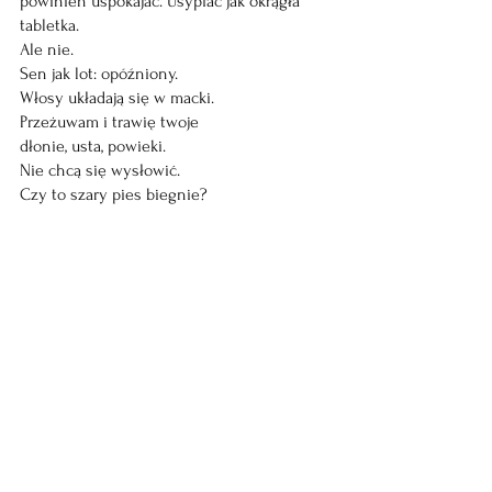
powinien uspokajać. Usypiać jak okrągła 
tabletka.
Ale nie.
Sen jak lot: opóźniony.
Włosy układają się w macki.
Przeżuwam i trawię twoje
dłonie, usta, powieki.
Nie chcą się wysłowić.
Czy to szary pies biegnie?
Podpełza na dzień dobry
czuły pas lądowiska.