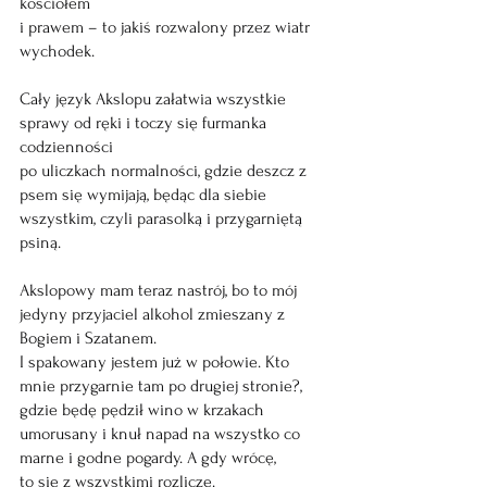
kościołem 
i prawem – to jakiś rozwalony przez wiatr 
wychodek.
Cały język Akslopu załatwia wszystkie 
sprawy od ręki i toczy się furmanka 
codzienności
po uliczkach normalności, gdzie deszcz z 
psem się wymijają, będąc dla siebie 
wszystkim, czyli parasolką i przygarniętą 
psiną.
Akslopowy mam teraz nastrój, bo to mój 
jedyny przyjaciel alkohol zmieszany z 
Bogiem i Szatanem.
I spakowany jestem już w połowie. Kto 
mnie przygarnie tam po drugiej stronie?, 
gdzie będę pędził wino w krzakach 
umorusany i knuł napad na wszystko co 
marne i godne pogardy. A gdy wrócę, 
to się z wszystkimi rozliczę.