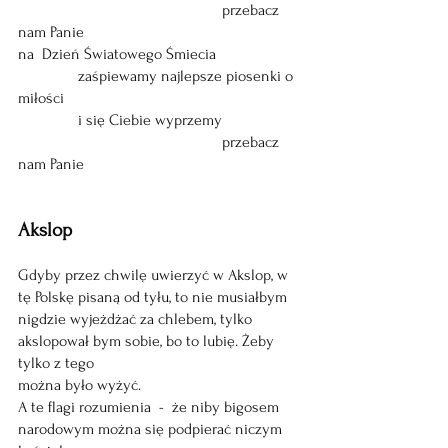
                                                   przebacz 
nam Panie
na  Dzień Światowego Śmiecia
               zaśpiewamy najlepsze piosenki o 
miłości
               i się Ciebie wyprzemy
                                                   przebacz 
nam Panie
Akslop 
Gdyby przez chwilę uwierzyć w Akslop, w 
tę Polskę pisaną od tyłu, to nie musiałbym
nigdzie wyjeżdżać za chlebem, tylko 
akslopował bym sobie, bo to lubię. Żeby 
tylko z tego
można było wyżyć. 
A te flagi rozumienia  -  że niby bigosem 
narodowym można się podpierać niczym 