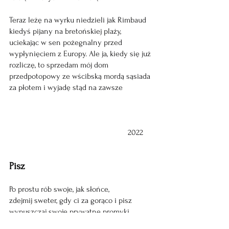
Teraz leżę na wyrku niedzieli jak Rimbaud 
kiedyś pijany na bretońskiej plaży, 
uciekając w sen pożegnalny przed 
wypłynięciem z Europy. Ale ja, kiedy się już 
rozliczę, to sprzedam mój dom 
przedpotopowy ze wścibską mordą sąsiada 
za płotem i wyjadę stąd na zawsze
                                                          2022
Pisz
Po prostu rób swoje, jak słońce,
zdejmij sweter, gdy ci za gorąco i pisz
wypuszczaj swoje prywatne promyki.
I tak za wiele nie zmienisz, ale pisz, niech 