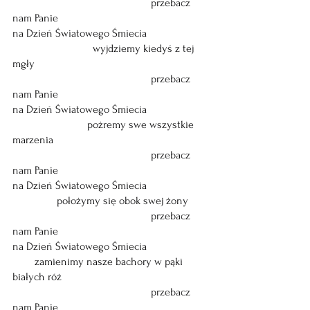
                                                  przebacz 
nam Panie
na Dzień Światowego Śmiecia
                             wyjdziemy kiedyś z tej 
mgły
                                                  przebacz 
nam Panie
na Dzień Światowego Śmiecia
                           pożremy swe wszystkie 
marzenia
                                                  przebacz 
nam Panie
na Dzień Światowego Śmiecia
                położymy się obok swej żony
                                                  przebacz 
nam Panie
na Dzień Światowego Śmiecia
        zamienimy nasze bachory w pąki 
białych róż
                                                  przebacz 
nam Panie