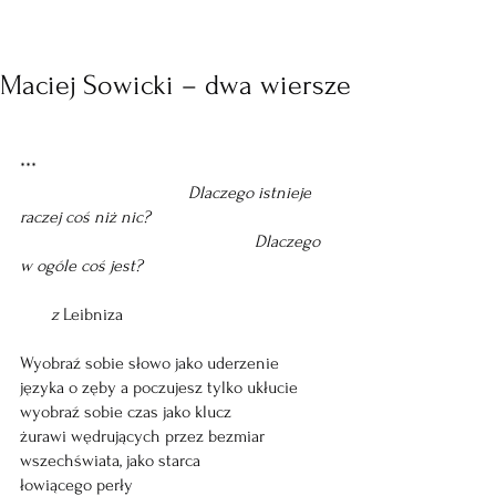
Maciej Sowicki – dwa wiersze
***  
Dlaczego istnieje 
raczej coś niż nic?
                                                     Dlaczego 
w ogóle coś jest?
       z
 Leibniza
Wyobraź sobie słowo jako uderzenie
języka o zęby a poczujesz tylko ukłucie
wyobraź sobie czas jako klucz
żurawi wędrujących przez bezmiar 
wszechświata, jako starca
łowiącego perły