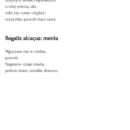
Gdybym umiał, napisałbym 
o niej wiersz, ale
robi się coraz cieplej i 
wszystko powoli traci sens. 
Regaliz alcaçuz: menta
Wgryzam się w ciebie,
powoli.
Najpierw czuję miętę,
potem stare, smukłe drzewo. 
Nie wiem, czy jadłem kiedyś
tak dobrą gumę do żucia.
Nie wiem.
Serio.
Kampus ciutadella 
Siedzi chłopak zakochany