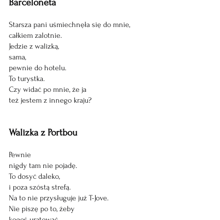
Barceloneta 
Starsza pani uśmiechnęła się do mnie,
całkiem zalotnie.
Jedzie z walizką, 
sama,
pewnie do hotelu.
To turystka.
Czy widać po mnie, że ja 
też jestem z innego kraju?
Walizka z Portbou 
Pewnie
nigdy tam nie pojadę.
To dosyć daleko, 
i poza szóstą strefą. 
Na to nie przysługuje już T-Jove. 
Nie piszę po to, żeby 
kogoś uratować