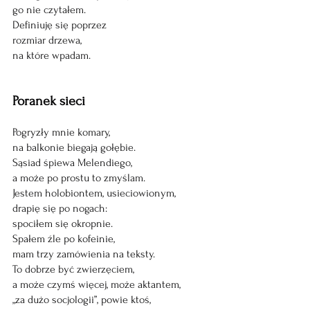
go nie czytałem. 
Definiuję się poprzez 
rozmiar drzewa, 
na które wpadam.
Poranek sieci 
Pogryzły mnie komary,
na balkonie biegają gołębie.
Sąsiad śpiewa Melendiego,
a może po prostu to zmyślam. 
Jestem holobiontem, usieciowionym,
drapię się po nogach: 
spociłem się okropnie. 
Spałem źle po kofeinie, 
mam trzy zamówienia na teksty. 
To dobrze być zwierzęciem,
a może czymś więcej, może aktantem,
„za dużo socjologii”, powie ktoś,