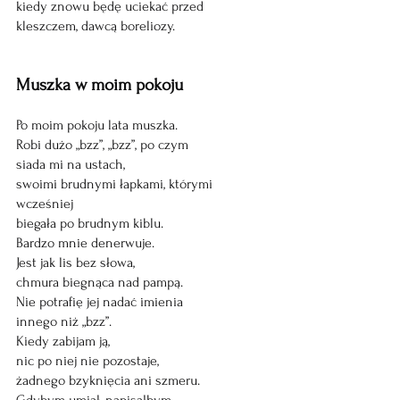
kiedy znowu będę uciekać przed 
kleszczem, dawcą boreliozy.
Muszka w moim pokoju 
Po moim pokoju lata muszka. 
Robi dużo „bzz”, „bzz”, po czym
siada mi na ustach,
swoimi brudnymi łapkami, którymi 
wcześniej
biegała po brudnym kiblu. 
Bardzo mnie denerwuje.
Jest jak lis bez słowa,
chmura biegnąca nad pampą.
Nie potrafię jej nadać imienia 
innego niż „bzz”.
Kiedy zabijam ją,
nic po niej nie pozostaje,
żadnego bzyknięcia ani szmeru. 