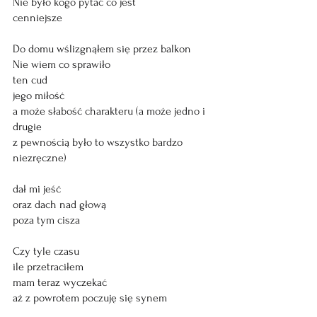
Nie było kogo pytać co jest 
cenniejsze
Do domu wślizgnąłem się przez balkon 
Nie wiem co sprawiło 
ten cud
jego miłość 
a może słabość charakteru (a może jedno i 
drugie 
z pewnością było to wszystko bardzo 
niezręczne)
dał mi jeść
oraz dach nad głową 
poza tym cisza
Czy tyle czasu
ile przetraciłem
mam teraz wyczekać 
aż z powrotem poczuję się synem