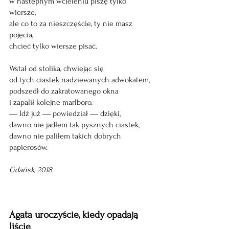
w następnym wcieleniu piszę tylko 
wiersze,
ale co to za nieszczęście, ty nie masz 
pojęcia,
chcieć tylko wiersze pisać. 
Wstał od stolika, chwiejąc się 
od tych ciastek nadziewanych adwokatem,
podszedł do zakratowanego okna
i zapalił kolejne marlboro. 
― Idź już ― powiedział ― dzięki,
dawno nie jadłem tak pysznych ciastek,
dawno nie paliłem takich dobrych 
papierosów.
Gdańsk, 2018
Agata uroczyście, kiedy opadają 
liście