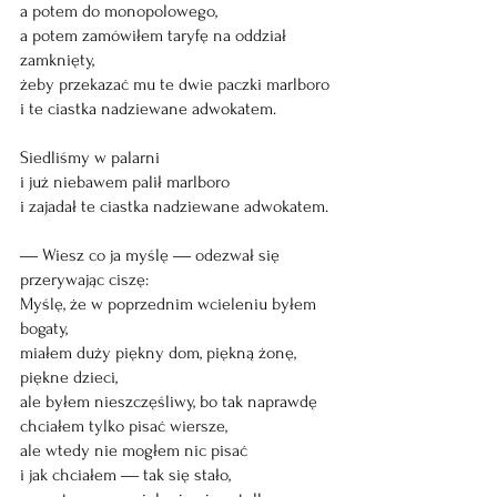
a potem do monopolowego,
a potem zamówiłem taryfę na oddział 
zamknięty,
żeby przekazać mu te dwie paczki marlboro
i te ciastka nadziewane adwokatem.
Siedliśmy w palarni 
i już niebawem palił marlboro 
i zajadał te ciastka nadziewane adwokatem.
― Wiesz co ja myślę ― odezwał się 
przerywając ciszę:
Myślę, że w poprzednim wcieleniu byłem 
bogaty, 
miałem duży piękny dom, piękną żonę, 
piękne dzieci, 
ale byłem nieszczęśliwy, bo tak naprawdę 
chciałem tylko pisać wiersze,
ale wtedy nie mogłem nic pisać 
i jak chciałem ― tak się stało,