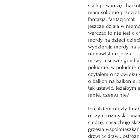
siarką - warczę charko
mam solidnie przeziębi
fantazja. fantazjomat
jeszcze działa w niemo
warcząc to nie jest cic
mordy na dzieci dziec
wydzierają mordy na s
nienawistnie jęczą
mewy mściwie gruchają
południe. w południe n
czytałem o człowieku k
o balkon na balkonie. 
tak ustawić. leżałbym
mnie. czemu nie?
to całkiem niezły fina
o czym rozmyślać mam 
siedzę. nasłuchuję skrz
grzesia współmieszkańc
drzwi w drzwi. ostrożn