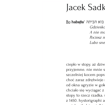
Jacek Sad
Bo
 habajta
בוא הביתה *
  Gdzieśkol
             
            
            
ciepło w stopy. aż dzi
przyjemne. nie mnie s
szczelniej kocem popr
choć zaraz zdrętwieje 
od okna ugryzie w goł
chciało się wyciągać z 
stopy to rzecz rzadka. 
z 1450. hystorigraphi 