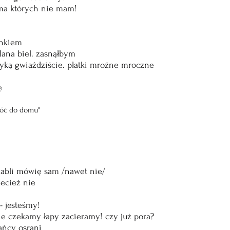
ma których nie mam!
ankiem
lana biel. zasnąłbym
yką gwiaździście. płatki mroźne mroczne
ę
wróć do domu"
 diabli mówię sam /nawet nie/
zecież nie
- jesteśmy!
ebie czekamy łapy zacieramy! czy już pora?
rańcy osrani