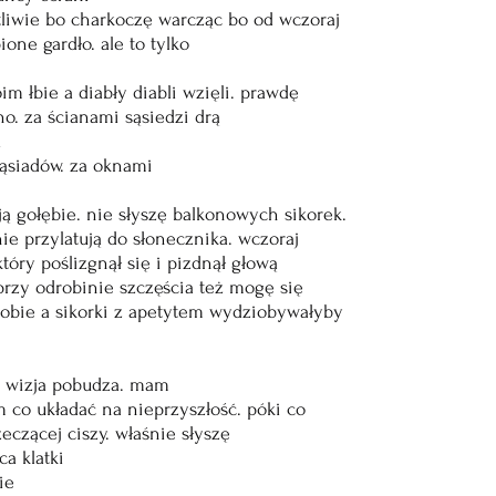
tliwie bo charkoczę warcząc bo od wczoraj
one gardło. ale to tylko
im łbie a diabły diabli wzięli. prawdę
ho. za ścianami sąsiedzi drą
i
ąsiadów. za oknami
 gołębie. nie słyszę balkonowych sikorek.
ie przylatują do słonecznika. wczoraj
tóry poślizgnął się i pizdnął głową
przy odrobinie szczęścia też mogę się
 sobie a sikorki z apetytem wydziobywałyby
ł. wizja pobudza. mam
co układać na nieprzyszłość. póki co
eczącej ciszy. właśnie słyszę
a klatki
ie