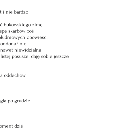
t i nie bardzo
ać bukowskiego zimę
pę skarbów coś
ołudniowych opowieści
londona? nie
 nawet niewidzialna
istej posusze. daję sobie jeszcze
lka oddechów
gła po grudzie
oment dziś