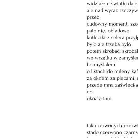
widziałem światło dale
ale nad wyraz rzeczywi
przez
cudowny moment. szor
patelnię. obiadowe
kotleciki z selera prz
było ale trzeba było
potem skrobać. skroba
we wrzątku w zamyślen
bo myślałem
o listach do mileny k
za oknem za plecami. 
przede mną zaświeciła
do
okna a tam
                              
                             
                           
tak czerwonych czerwi
stado czerwono czarn