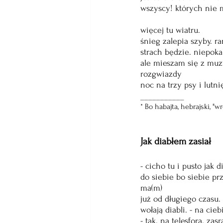
wszyscy! których nie 
więcej tu wiatru.
śnieg zalepia szyby. r
strach będzie. niepoka
ale mieszam się z muz
rozgwiazdy
noc na trzy psy i lutni
___________
* Bo habajta, hebrajski, "
Jak diabłem zasiał
- cicho tu i pusto jak
do siebie bo siebie pr
ma(m)
już od długiego czasu. 
wołają diabli. - na ci
- tak. na telesfora. zas