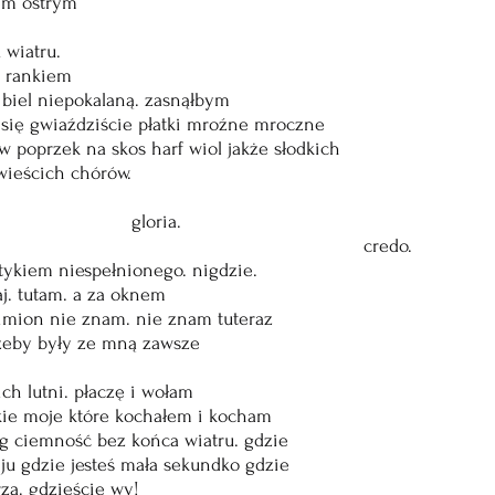
iem ostrym
 wiatru.
y rankiem
biel niepokalaną. zasnąłbym
 się gwiaździście płatki mroźne mroczne
 poprzek na skos harf wiol jakże słodkich
wieścich chórów.
                         gloria.
                                                                   credo.
tykiem niespełnionego. nigdzie.
j. tutam. a za oknem
 imion nie znam. nie znam tuteraz
żeby były ze mną zawsze
ich lutni. płaczę i wołam
tkie moje które kochałem i kocham
g ciemność bez końca wiatru. gdzie
ju gdzie jesteś mała sekundko gdzie
rza. gdzieście wy!