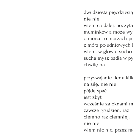
dwudziesta pięćdziesią
nie nie
wiem co dalej. poczyt
muminków a może wys
o morzu. o morzach p
z mórz południowych 
wiem. w głowie sucho
sucha mysz padła w pyl
chwilę na
przyswajanie tlenu ki
na siłę. nie nie
pójdę spać
jest zbyt
wcześnie za oknami m
zawsze grudzień. raz
ciemno raz ciemniej.
nie nie
wiem nic nic. przez m