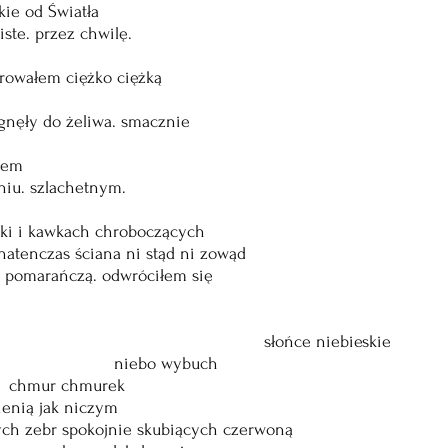
kie od Światła
ste. przez chwilę.
owałem ciężko ciężką
ylgnęły do żeliwa. smacznie
łem
iu. szlachetnym.
afki i kawkach chroboczących
natenczas ściana ni stąd ni zowąd
 pomarańczą. odwróciłem się
                                                        słońce niebieskie
                           niebo wybuch
        chmur chmurek
enią jak niczym
ych zebr spokojnie skubiących czerwoną