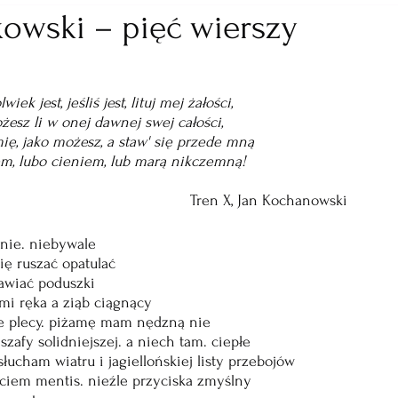
kowski – pięć wierszy
wiek jest, jeśliś jest, lituj mej żałości,
       A nie możesz li w onej dawnej swej całości,
        Pociesz mię, jako możesz, a staw' się przede mną
        Lubo snem, lubo cieniem, lub marą nikczemną!
                                                                            Tren X, Jan Kochanowski
wnie. niebywale
ię ruszać opatulać
awiać poduszki
mi ręka a ziąb ciągnący
e plecy. piżamę mam nędzną nie
szafy solidniejszej. a niech tam. ciepłe
słucham wiatru i jagiellońskiej listy przebojów
aciem mentis. nieźle przyciska zmyślny