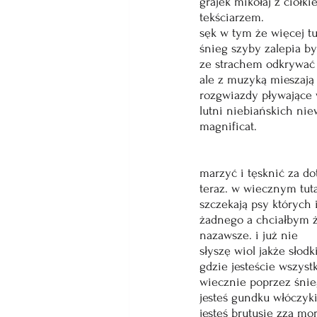
grajek mikołaj z ciołk
tekściarzem.
sęk w tym że więcej tu
śnieg szyby zalepia b
ze strachem odkrywać 
ale z muzyką mieszają
rozgwiazdy pływające w
lutni niebiańskich nie
magnificat.
                                
                                
marzyć i tęsknić za do
teraz. w wiecznym tuta
szczekają psy których
żadnego a chciałbym 
nazawsze. i już nie
słyszę wiol jakże słodk
gdzie jesteście wszys
wiecznie poprzez śnie
jesteś gundku włóczyki
jesteś brutusie zza mo