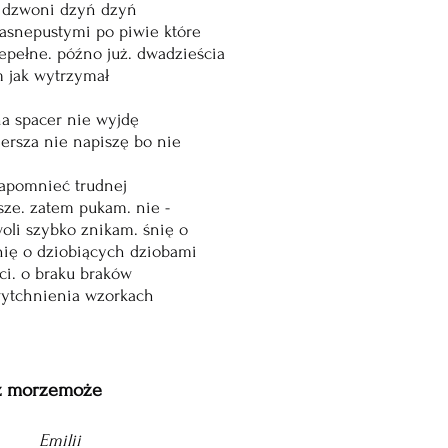
i dzwoni dzyń dzyń
jasnepustymi po piwie które
epełne. późno już. dwadzieścia
 jak wytrzymał
na spacer nie wyjdę
iersza nie napiszę bo nie
zapomnieć trudnej
sze. zatem pukam. nie -
oli szybko znikam. śnię o
śnię o dziobiących dziobami
ci. o braku braków
wytchnienia wzorkach
eż morzemoże
 Emilii