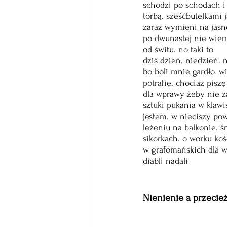
schodzi po schodach 
torbą. sześćbutelkami 
zaraz wymieni na jasn
po dwunastej nie wiem
od świtu. no taki to
dziś dzień. niedzień. 
bo boli mnie gardło. w
potrafię. chociaż piszę
dla wprawy żeby nie 
sztuki pukania w klawi
jestem. w nieciszy pow
leżeniu na balkonie. 
sikorkach. o worku koś
w grafomańskich dla 
diabli nadali
Nienienie a przeci