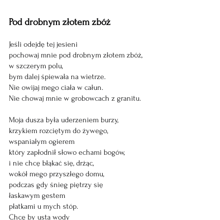
Pod drobnym złotem zbóż
Jeśli odejdę tej jesieni
pochowaj mnie pod drobnym złotem zbóż,
w szczerym polu,
bym dalej śpiewała na wietrze.
Nie owijaj mego ciała w całun.
Nie chowaj mnie w grobowcach z granitu.
Moja dusza była uderzeniem burzy,
krzykiem rozciętym do żywego,
wspaniałym ogierem
który zapłodnił słowo echami bogów,
i nie chcę błąkać się, drżąc,
wokół mego przyszłego domu,
podczas gdy śnieg piętrzy się 
łaskawym gestem
płatkami u mych stóp.
Chcę by usta wody