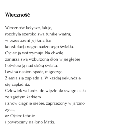
Wieczność
Wieczność kołysze, faluje, 
rozchyla szeroko swą tunikę wiatru;
w przestrzeni jej łona lśni
konstelacja nagromadzonego światła.
Ojciec ją wstrzymuje. Na chwilę
zanurza swą wzburzoną dłoń w jej głębię
i otwiera ją nad skórą świata.
Lawina nasion spada, migocząc.
Ziemia się zapładnia. W każdej sekundzie 
się zapładnia.
Człowiek wchodzi do więzienia swego ciała
ze zgiętym karkiem
i znów ciągnie siebie, zaprzężony w jarzmo 
życia,
aż Ojciec tchnie
i powrócimy na łono Matki.