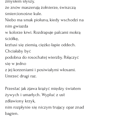
zmysłem słyszy,
że znów maszerują żołnierze, świszczą 
śmiercionośne kule.  
Niebo ma smak piołunu, kiedy wschodzi na 
nim gwiazda
w kolorze krwi. Rozdrapuje palcami mokrą 
ściółkę,
krztusi się ziemią, ciężko łapie oddech. 
Chciałaby być 
podobna do rosochatej wierzby. Połączyć 
się w jedno 
z jej korzeniami i posiwiałymi włosami. 
Umrzeć drugi raz. 
Przestać jak zjawa krążyć między światem
żywych i umarłych. Wypluć z ust 
zdławiony krzyk,
nim rozpłynie się niczym trujący opar znad 
bagien.   