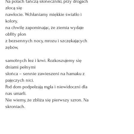
Na polach tańczą słoneczniki, przy drogach 
złocą się
nawłocie. Wchłaniamy miękkie światło i 
kolory,  
na chwilę zapominając, że ziemia wydaje 
obfity plon
z bezsennych nocy, mrozu i szczękających 
zębów,
samotnych łez i krwi. Rozkoszujemy się 
dniami pełnymi 
słońca – sennie zawieszeni na hamaku z 
pajęczych nici. 
Pod dom podpełzają mgła i niewidoczni dla 
nas umarli. 
Nie wiemy, że zbliża się pierwszy szron. Na 
skroniach.
Otwieramy drzwi do ogrodu. 
Niepostrzeżenie wchodzimy 
do tunelu, z dreszczem dotykając martwych 