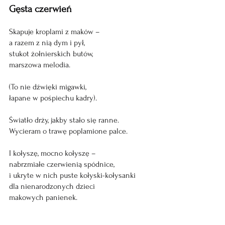
Gęsta czerwień
Skapuje kroplami z maków –
a razem z nią dym i pył,
stukot żołnierskich butów,
marszowa melodia.
(To nie dźwięki migawki,
łapane w pośpiechu kadry).
Światło drży, jakby stało się ranne.
Wycieram o trawę poplamione palce. 
I kołyszę, mocno kołyszę – 
nabrzmiałe czerwienią spódnice,
i ukryte w nich puste kołyski-kołysanki 
dla nienarodzonych dzieci 
makowych panienek.