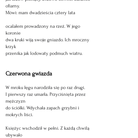
ofiarny.
Mówi: mam dwadzieścia cztery lata
ocalałem prowadzony na rzeź. W jego 
koronie
dwa kruki wiją swoje gniazdo. Ich mroczny 
krzyk 
przenika jak lodowaty podmuch wiatru. 
Czerwona gwiazda
W mroku łęgu narodziła się po raz drugi.
I pierwszy raz umarła. Przyciśnięta przez 
mężczyzn 
do ściółki. Wdychała zapach grzybni i 
mokrych liści.
Księżyc wschodził w pełni. Z każdą chwilą 
ubywało 