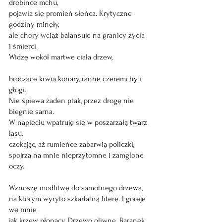
drobince mchu, 
pojawia się promień słońca. Krytyczne 
godziny minęły,
ale chory wciąż balansuje na granicy życia 
i śmierci. 
Widzę wokół martwe ciała drzew,
broczące krwią konary, ranne czeremchy i 
głogi.  
Nie śpiewa żaden ptak, przez drogę nie 
biegnie sarna.
W napięciu wpatruję się w poszarzałą twarz 
lasu,
czekając, aż rumieńce zabarwią policzki,
spojrzą na mnie nieprzytomne i zamglone 
oczy. 
Wznoszę modlitwę do samotnego drzewa, 
na którym wyryto szkarłatną literę. I goreje 
we mnie
jak krzew płonący. Drzewo oliwne. Baranek 