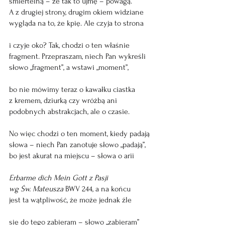
śmiertelną – że tak to ujmę – powagą.
A z drugiej strony, drugim okiem widziane
wygląda na to, że kpię. Ale czyja to strona
i czyje oko? Tak, chodzi o ten właśnie
fragment. Przepraszam, niech Pan wykreśli 
słowo „fragment”, a wstawi „moment”,
bo nie mówimy teraz o kawałku ciastka 
z kremem, dziurką czy wróżbą ani 
podobnych abstrakcjach, ale o czasie.
No więc chodzi o ten moment, kiedy padają 
słowa – niech Pan zanotuje słowo „padają”,
bo jest akurat na miejscu – słowa o arii
Erbarme dich Mein Gott z Pasji 
wg Św. Mateusza
 BWV 244, a na końcu 
jest ta wątpliwość, że może jednak źle 
się do tego zabieram – słowo „zabieram”