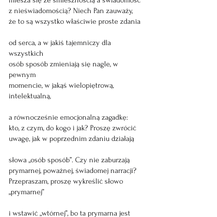
miesza się ze śmiesznością a świadomość
z nieświadomością? Niech Pan zauważy, 
że to są wszystko właściwie proste zdania
od serca, a w jakiś tajemniczy dla 
wszystkich
osób sposób zmieniają się nagle, w 
pewnym 
momencie, w jakąś wielopiętrową, 
intelektualną, 
a równocześnie emocjonalną zagadkę:
kto, z czym, do kogo i jak? Proszę zwrócić
uwagę, jak w poprzednim zdaniu działają
słowa „osób sposób”. Czy nie zaburzają 
prymarnej, poważnej, świadomej narracji? 
Przepraszam, proszę wykreślić słowo 
„prymarnej” 
i wstawić „wtórnej”, bo ta prymarna jest 