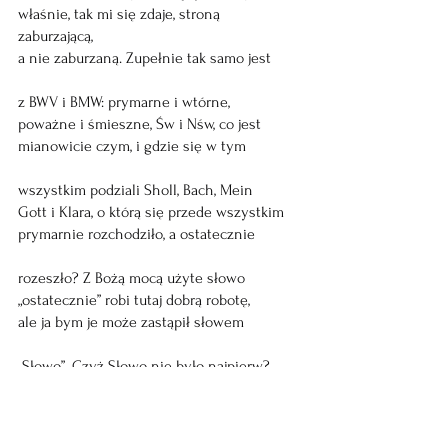
właśnie, tak mi się zdaje, stroną 
zaburzającą, 
a nie zaburzaną. Zupełnie tak samo jest
z BWV i BMW: prymarne i wtórne,
poważne i śmieszne, Św i Nśw, co jest
mianowicie czym, i gdzie się w tym 
wszystkim podziali Sholl, Bach, Mein
Gott i Klara, o którą się przede wszystkim
prymarnie rozchodziło, a ostatecznie
rozeszło? Z Bożą mocą użyte słowo
„ostatecznie” robi tutaj dobrą robotę,
ale ja bym je może zastąpił słowem 
„Słowo”. Czyż Słowo nie było najpierw?
Ostatecznie mamy więc takie formacje 
składniowe jak „przede wszystkim”, „ode 