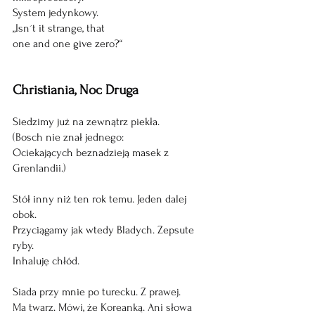
System jedynkowy.
„Isn´t it strange, that
one and one give zero?“
Christiania, Noc Druga
Siedzimy już na zewnątrz piekła.
(Bosch nie znał jednego:
Ociekających beznadzieją masek z 
Grenlandii.)
Stół inny niż ten rok temu. Jeden dalej 
obok.
Przyciągamy jak wtedy Bladych. Zepsute 
ryby.
Inhaluję chłód.
Siada przy mnie po turecku. Z prawej.
Ma twarz. Mówi, że Koreanką. Ani słowa 