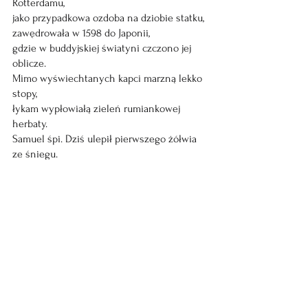
Rotterdamu,
jako przypadkowa ozdoba na dziobie statku,
zawędrowała w 1598 do Japonii,
gdzie w buddyjskiej światyni czczono jej 
oblicze.
Mimo wyświechtanych kapci marzną lekko 
stopy,
łykam wypłowiałą zieleń rumiankowej 
herbaty.
Samuel śpi. Dziś ulepił pierwszego żółwia 
ze śniegu.
Karla śpi. Dziś pierwszy raz widziała blask 
śniegu.
Pod Brueglem Starszym 
Pamiętasz?
Pod „Zimowym pejzażem z łyżwiarzami i 
pułapką na ptaki” było gorąco.
Kołdra lekka jak śnieg na dachach,