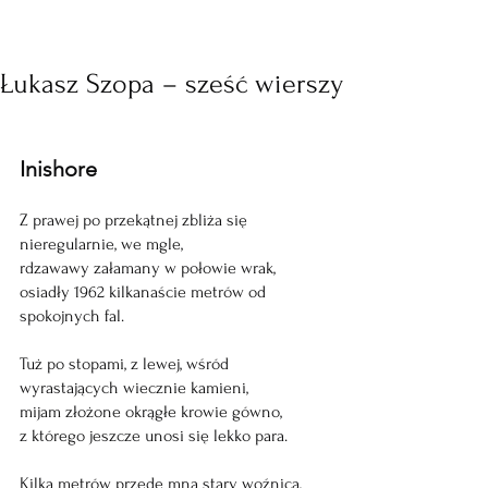
Łukasz Szopa – sześć wierszy
Inishore
Z prawej po przekątnej zbliża się 
nieregularnie, we mgle,
rdzawawy załamany w połowie wrak,
osiadły 1962 kilkanaście metrów od 
spokojnych fal.
Tuż po stopami, z lewej, wśród 
wyrastających wiecznie kamieni,
mijam złożone okrągłe krowie gówno,
z którego jeszcze unosi się lekko para.
Kilka metrów przede mną stary woźnica,