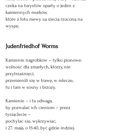
czeka na turystów oparty o jeden z 
kamiennych murków,
które z lotu mewy są siecią rzuconą na 
wyspę.
Judenfriedhof Worms
Kamienie nagrobków – tylko pionowe:
wolność dla zmarłych, którzy, nie 
przytrzaśnięci,
przemienili się w trawę, w mlecze,
tu i tam w sosny i brzozy.
Kamienie – i ta odwaga,
by pozwalać ich cieniom – przez 
tysiąclecie –
pochylać się, wykrzywiać,
i 27. maja, o 15:40, być gdzie indziej.