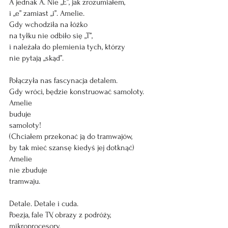
A jednak A. Nie „E”, jak zrozumiałem,
i „e” zamiast „i”. Amelie.
Gdy wchodziła na łóżko
na tyłku nie odbiło się „T”,
i należała do plemienia tych, którzy
nie pytają „skąd”.
Połączyła nas fascynacja detalem.
Gdy wróci, będzie konstruować samoloty.
Amelie
buduje
samoloty!
(Chciałem przekonać ją do tramwajów,
by tak mieć szansę kiedyś jej dotknąć)
Amelie
nie zbuduje
tramwaju.
Detale. Detale i cuda.
Poezja, fale TV, obrazy z podróży, 
mikroprocesory.