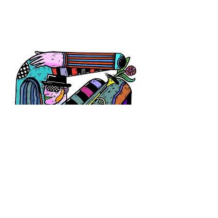
Redakcja: Krzysztof Śliwka, Mirosław Drabczyk
Ilustracje: Paweł Król