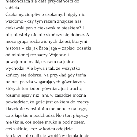
niekończącą się datą przydatności do 
zabicia.
Czekamy, cierpliwie czekamy. I nigdy nie 
wiadomo - czy tym razem znajdzie nas 
ciekawski pan z ciekawskim pieskiem? I 
nic, niestety nic nie skończy się dobrze. A 
może grupa rozbawionych dzieci, którymi 
historia – zła jak Baba Jaga – zapłaci odsetki 
od minionej rozpaczy. Wojenne i 
powojenne matki, czasem na jedno 
wychodzi. Ale bywa i tak, że wszystko 
kończy się dobrze. Na przykład gdy trafia 
na nas paczka wagarujących gówniarzy, z 
których ten jeden gówniarz jest trochę 
rozumniejszy niż inni, w zasadzie można 
powiedzieć, że gość jest całkiem do rzeczy, 
i krzyknie w ostatnim momencie na tego, 
co z łapskiem podchodzi. No i ten głupszy 
nie tknie, coś sobie mruknie pod nosem, 
coś zaklnie, lecz w końcu odejdzie. 
Farciarze, nie dali się wrobić w domknięcie 