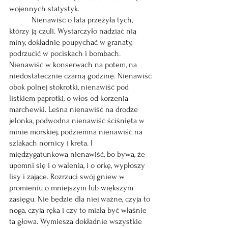
wojennych statystyk.
           Nienawiść o lata przeżyła tych, 
którzy ją czuli. Wystarczyło nadziać nią 
miny, dokładnie poupychać w granaty, 
podrzucić w pociskach i bombach. 
Nienawiść w konserwach na potem, na 
niedostatecznie czarną godzinę. Nienawiść 
obok polnej stokrotki, nienawiść pod 
listkiem paprotki, o włos od korzenia 
marchewki. Leśna nienawiść na drodze 
jelonka, podwodna nienawiść ściśnięta w 
minie morskiej, podziemna nienawiść na 
szlakach nornicy i kreta. I 
międzygatunkowa nienawiść, bo bywa, że 
upomni się i o walenia, i o orkę, wypłoszy 
lisy i zające. Rozrzuci swój gniew w 
promieniu o mniejszym lub większym 
zasięgu. Nie będzie dla niej ważne, czyja to 
noga, czyja ręka i czy to miała być właśnie 
ta głowa. Wymiesza dokładnie wszystkie 