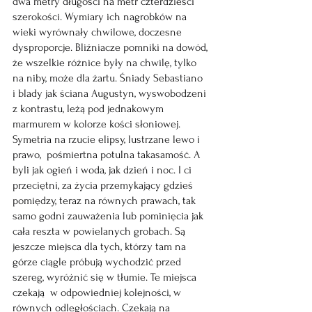
dwa metry długości na metr czterdzieści 
szerokości. Wymiary ich nagrobków na 
wieki wyrównały chwilowe, doczesne 
dysproporcje. Bliźniacze pomniki na dowód, 
że wszelkie różnice były na chwilę, tylko 
na niby, może dla żartu. Śniady Sebastiano 
i blady jak ściana Augustyn, wyswobodzeni 
z kontrastu, leżą pod jednakowym 
marmurem w kolorze kości słoniowej. 
Symetria na rzucie elipsy, lustrzane lewo i 
prawo,  pośmiertna potulna takasamość. A 
byli jak ogień i woda, jak dzień i noc. I ci 
przeciętni, za życia przemykający gdzieś 
pomiędzy, teraz na równych prawach, tak 
samo godni zauważenia lub pominięcia jak 
cała reszta w powielanych grobach. Są 
jeszcze miejsca dla tych, którzy tam na 
górze ciągle próbują wychodzić przed 
szereg, wyróżnić się w tłumie. Te miejsca 
czekają  w odpowiedniej kolejności, w 
równych odległościach. Czekają na 