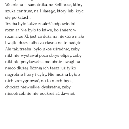
Waleriana – samotnika, na Bellinusa, który 
szuka centrum, na Hilarego, który lubi kryć 
się po kątach.  
Trzeba było także znaleźć odpowiedni 
rozmiar. Nie było to łatwe, bo śmierć w 
rozmiarze XL jest za duża na niektóre małe 
i wątłe dusze albo za ciasna na te nadęte. 
Ale tak, trzeba  było jakoś uśrednić, żeby 
nikt nie wystawał poza obrys elipsy, żeby 
nikt nie przykuwał samolubnie uwagi na 
nieco dłużej. Różnią ich teraz już tylko 
nagrobne litery i cyfry. Nie można było z 
nich zrezygnować, no to niech będą 
chociaż niewielkie, dyskretne, żeby 
niepotrzebnie nie podkreślać dawnej, 
fanaberyjnej tożsamości. 
Póki co Walerian, Bellinus i Hilary, jak to  
żywi, czasem się między grobami krzątają, 
ścierając niestosowne kurze. Habit 
wszystkiego nie wyrówna, Hilary jest 