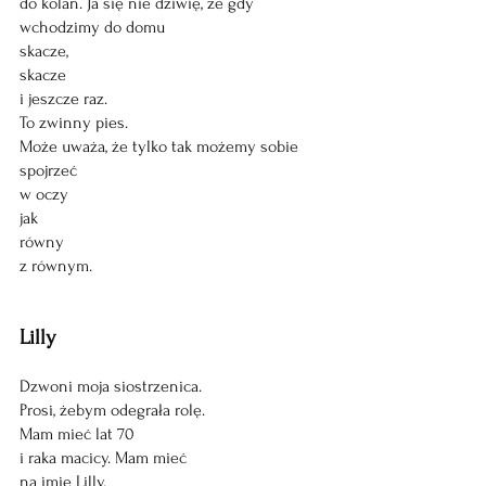
do kolan. Ja się nie dziwię, że gdy 
wchodzimy do domu
skacze,
skacze
i jeszcze raz.
To zwinny pies. 
Może uważa, że tylko tak możemy sobie 
spojrzeć 
w oczy 
jak 
równy 
z równym. 
Lilly 
Dzwoni moja siostrzenica. 
Prosi, żebym odegrała rolę. 
Mam mieć lat 70 
i raka macicy. Mam mieć 
na imię Lilly. 