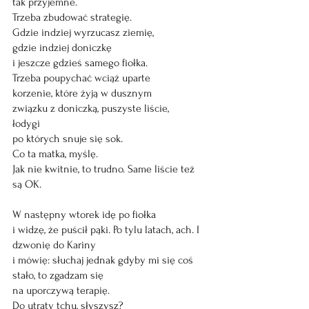
tak przyjemne. 
Trzeba zbudować strategię.
Gdzie indziej wyrzucasz ziemię, 
gdzie indziej doniczkę
i jeszcze gdzieś samego fiołka.
Trzeba poupychać wciąż uparte 
korzenie, które żyją w dusznym 
związku z doniczką, puszyste liście, 
łodygi 
po których snuje się sok. 
Co ta matka, myślę. 
Jak nie kwitnie, to trudno. Same liście też 
są OK.
W następny wtorek idę po fiołka 
i widzę, że puścił pąki. Po tylu latach, ach. I 
dzwonię do Kariny
i mówię: słuchaj jednak gdyby mi się coś 
stało, to zgadzam się 
na uporczywą terapię. 
Do utraty tchu, słyszysz? 