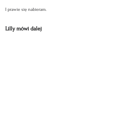
I prawie się nabieram. 
Lilly mówi dalej
Kiedy zrobiła się we mnie przestrzeń 
na dziecko, opowiada 
Lilly, momentalnie zachorowała 
moja matka 
i zajęła ją. 
Zajęła calutką. 
Po kilku latach opieki matka 
nie budziła już 
we mnie 
takiej czułości, może i dobrze 
wyszło z tym dzieckiem, mówi dalej 
Lilly.