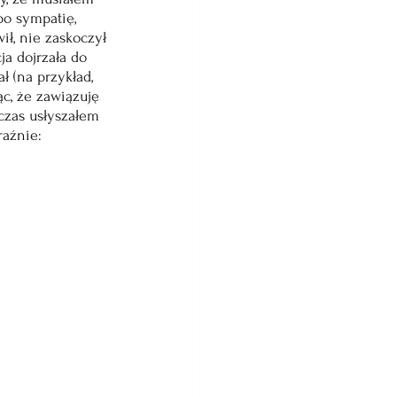
po sympatię, 
ł, nie zaskoczył 
a dojrzała do 
 (na przykład, 
ąc, że zawiązuję 
czas usłyszałem 
raźnie: 