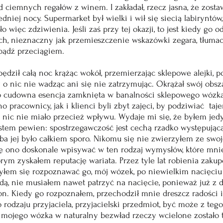
 ciemnych regałów z winem. I zakładał, rzecz jasna, że zost
niej nocy. Supermarket był wielki i wił się siecią labiryntów
 więc zdziwienia. Jeśli zaś przy tej okazji, to jest kiedy go od
uch, nieznaczny jak przemieszczenie wskazówki zegara, tłumacz
bądź przeciągiem.
dził całą noc krążąc wokół, przemierzając sklepowe alejki, p
o nic nie wadząc ani się nie zatrzymując. Okrążał swój obszar
o cudowna esencja zamknięta w banalności sklepowego wózka 
 pracownicy, jak i klienci byli zbyt zajęci, by podziwiać  taj
 nic nie miało przecież wpływu. Wydaje mi się, że byłem jedy
estem pewien: spostrzegawczość jest cechą rzadko występującą
a jej było całkiem sporo. Nikomu się nie zwierzyłem ze swoj
 ono doskonale wpisywać w ten rodzaj wymysłów, które mni
órym zyskałem reputację wariata. Przez tyle lat robienia zak
yłem się rozpoznawać go, mój wózek, po niewielkim nacięci
dą, nie musiałem nawet patrzyć na nacięcie, ponieważ już z d
on. Kiedy go rozpoznałem, przechodził mnie dreszcz radości i
odzaju przyjaciela, przyjacielski przedmiot, być może z tego
mojego wózka w naturalny bezwład rzeczy wcielone zostało 