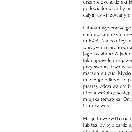
drżenie życia, dzięki 
podświadomości byłem 
całym cywilizowanym ś
Lubiłem wyobrażać go s
ciemności niczym nies
miłości. Ale co niby 
warzyw, makaronów, na
jego światem? A jedna
tak naprawdę nie przerw
przy swoim. Trwa w sw
marzenie i cud. Myślę,
mi się go odkryć. To p
pisarzy, odczuwałem b
niezauważalny postęp,
miejska tematyka. On zr
interesowny.
Mając to wszystko na 
lub też, by być bardzi
nie deklaracji tego ty