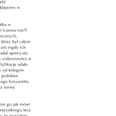
ębi 
sklepowe w 
utku w 
i (czemu nie?) 
lecznych, 
 który był całym 
zej nigdy ich 
adal upiera się 
j codzienności w 
tyfikację udało 
ny od kolegów 
y podobne: 
nego horyzontu, 
az mniej 
em go, jak mówi 
szystkiego, lecz 
ły, że musiałem 