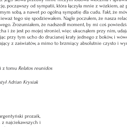
ję, począwszy od sympatii, która łączyła mnie z wózkiem, aż 
amym sobą, a nawet po ogólną sympatię dla cudu. Fakt, że mówi
ieważ tego się spodziewałem. Nagle poczułem, że nasza relacj
ego. Zrozumiałem, że nadszedł moment, by mi coś powiedział
ha i że jest po mojej stronie), więc ukucnąłem przy nim, udaj
jąc przy tym ucho do drucianej kraty jednego z boków, i wów
gający z zaświatów, a mimo to brzmiący absolutnie czysto i wy
 z tomu 
Relatos reunidos
żył Adrian Krysiak
 argentyński prozaik, 
n z najciekawszych i 