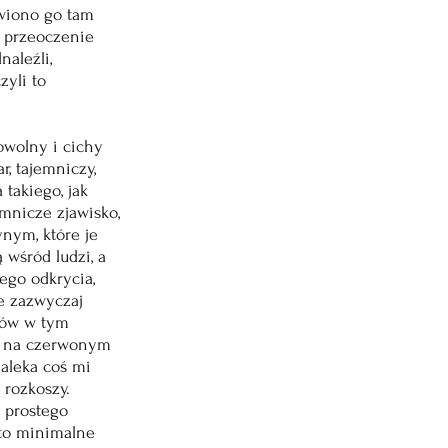
awiono go tam 
, przeoczenie 
naleźli, 
yli to 
owolny i cichy 
, tajemniczy, 
takiego, jak 
emnicze zjawisko, 
nym, które je 
 wśród ludzi, a 
ego odkrycia, 
e zazwyczaj 
upów w tym 
u na czerwonym 
aleka coś mi 
 rozkoszy. 
 prostego 
to minimalne 