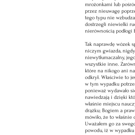
mrożonkami lub pośród
przez nieuwagę poprzed
tego typu nie wzbudzało
dostrzegli niewielki r
nierównością podłogi 
Tak naprawdę wózek spę
niczym gwiazda, nigdy 
niewytłumaczalny, jeg
wszystkie inne. Zarówno
które na nikogo ani na
odkrył. Właściwie to j
w tym wypadku potrzeb
ponieważ wydawało się
nawiedzają i dzięki kt
właśnie miejscu naucz
drążku; Bogiem a praw
mówiło, że to właśnie 
Uważałem go za swego r
powodu, iż w wypadku 