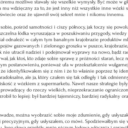
któremu możliwe stawały się wszelkie wymysły. Być może w gł
mu wdzięczny za to, że jest inny niż wszystkie inne wózki 
wiecie oraz że ujawnił swój sekret mnie i nikomu innemu.
obie, pośród samotności i ciszy północy, jak toczy się powol
zczelna łódka wyruszająca w poszukiwaniu przygody, wiedzy 
miał odnaleźć w całym tym banalnym krajobrazie produktów m
pojów gazowanych i zielonego groszku w puszce, krajobrazie,
k nie utracił nadziei i podejmował wyprawy na nowo, bądź rac
ał, jak ktoś, kto zdaje sobie sprawę z próżności starań, lecz n
ym postanowieniu, ponieważ ufa w przekształcenie wulgarne
 że identyfikowałem się z nim i że to właśnie poprzez tę iden
aradoksalne, ale ja, który czułem się tak odległy i tak odmien
liskość z wózkiem z supermarketu. Nawet nasze strategie był
 prowadzący do rzeczy wielkich, nieprzekraczanie ograniczo
obił to lepiej: był bardziej tajemniczy, bardziej radykalny or
uwadze, można wyobrazić sobie moje zdumienie, gdy usłyszał
ej precyzyjnym, gdy usłyszałem, co mówi. Spodziewałbym się w
pu. Jego słowa przebiły mnie niczym lodowa włócznia i sprawi