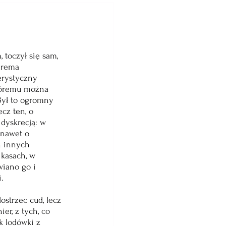
toczył się sam, 
erema 
erystyczny 
tóremu można 
Był to ogromny 
cz ten, o 
dyskrecją: w 
 nawet o 
h innych 
kasach, w 
wiano go i 
. 
strzec cud, lecz 
er, z tych, co 
k lodówki z 