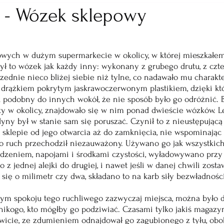
a - Wózek sklepowy
wych w dużym supermarkecie w okolicy, w której mieszkałem, 
Był to wózek jak każdy inny: wykonany z grubego drutu, z czt
ednie nieco bliżej siebie niż tylne, co nadawało mu charakt
m drążkiem pokrytym jaskrawoczerwonym plastikiem, dzięki k
k podobny do innych wokół, że nie sposób było go odróżnić. 
y w okolicy, znajdowało się w nim ponad dwieście wózków. Le
yny był w stanie sam się poruszać. Czynił to z nieustępującą 
w sklepie od jego otwarcia aż do zamknięcia, nie wspominając
go ruch przechodził niezauważony. Używano go jak wszystkic
dzeniem, napojami i środkami czystości, wyładowywano przy 
z jednej alejki do drugiej, i nawet jeśli w danej chwili zosta
 się o milimetr czy dwa, składano to na karb siły bezwładności
ym spokoju tego ruchliwego zazwyczaj miejsca, można było do
nikogo, kto mógłby go podziwiać. Czasami tylko jakiś magazyni
świcie, ze zdumieniem odnajdował go zagubionego z tyłu, obo