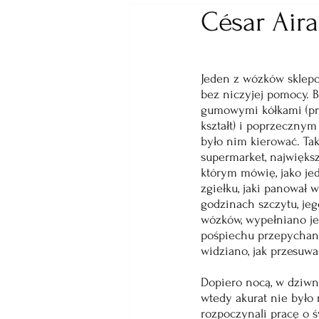
César Air
Jeden z wózków sklepo
bez niczyjej pomocy. 
gumowymi kółkami (prz
kształt) i poprzeczny
było nim kierować. Ta
supermarket, największ
którym mówię, jako jed
zgiełku, jaki panował 
godzinach szczytu, je
wózków, wypełniano je
pośpiechu przepychano 
widziano, jak przesuwa
Dopiero nocą, w dziwn
wtedy akurat nie było 
rozpoczynali pracę o 