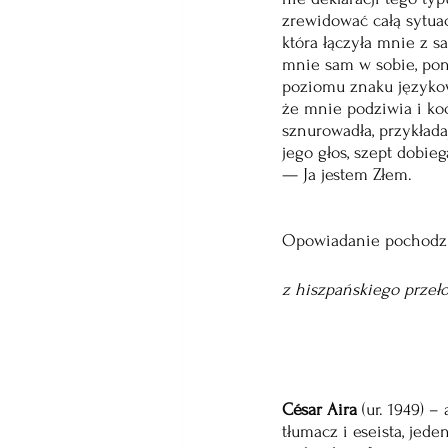
zrewidować całą sytuac
która łączyła mnie z s
mnie sam w sobie, pon
poziomu znaku językow
że mnie podziwia i koc
sznurowadła, przykłada
jego głos, szept dobie
— Ja jestem Złem.
Opowiadanie pochodzi
z hiszpańskiego przeło
César Aira
 (ur. 1949) –
tłumacz i eseista, jede