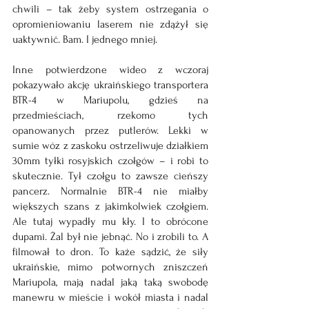
chwili – tak żeby system ostrzegania o 
opromieniowaniu laserem nie zdążył się 
uaktywnić. Bam. I jednego mniej.
Inne potwierdzone wideo z wczoraj 
pokazywało akcję ukraińskiego transportera 
BTR-4 w Mariupolu, gdzieś na 
przedmieściach, rzekomo tych 
opanowanych przez putlerów. Lekki w 
sumie wóz z zaskoku ostrzeliwuje działkiem 
30mm tyłki rosyjskich czołgów – i robi to 
skutecznie. Tył czołgu to zawsze cieńszy 
pancerz. Normalnie BTR-4 nie miałby 
większych szans z jakimkolwiek czołgiem. 
Ale tutaj wypadły mu kły. I to obrócone 
dupami. Żal był nie jebnąć. No i zrobili to. A 
filmował to dron. To każe sądzić, że siły 
ukraińskie, mimo potwornych zniszczeń 
Mariupola, mają nadal jaką taką swobodę 
manewru w mieście i wokół miasta i nadal 