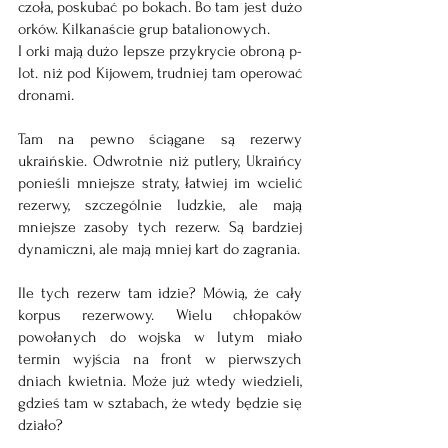
czoła, poskubać po bokach. Bo tam jest dużo 
orków. Kilkanaście grup batalionowych.
I orki mają dużo lepsze przykrycie obroną p-
lot. niż pod Kijowem, trudniej tam operować 
dronami.
Tam na pewno ściągane są rezerwy 
ukraińskie. Odwrotnie niż putlery, Ukraińcy 
ponieśli mniejsze straty, łatwiej im wcielić 
rezerwy, szczególnie ludzkie, ale mają 
mniejsze zasoby tych rezerw. Są bardziej 
dynamiczni, ale mają mniej kart do zagrania.
Ile tych rezerw tam idzie? Mówią, że cały 
korpus rezerwowy. Wielu chłopaków 
powołanych do wojska w lutym miało 
termin wyjścia na front w pierwszych 
dniach kwietnia. Może już wtedy wiedzieli, 
gdzieś tam w sztabach, że wtedy będzie się 
działo?