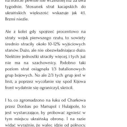
na froncie pewnie nie wcześniej niż za dwa 
tygodnie. Stosunek strat kacapskich do 
ukraińskich większość wskazuje jak 4:1. 
Brzmi nieźle.
Ale z kolei gdy spojrzeć procentowo na 
straty wojsk pierwszego rzutu, to sowiety 
średnio straciły około 10-12% wyjściowych 
stanów. Dużo, ale nie obezwładniająco dużo. 
Niektóre jednostki utraciły więcej, i tych już 
nie ma na szachownicy. Podobno taki 
poziom strat osiągnęła 1/3 batalionowych 
grup bojowych. No ale 2/3 tych grup jest w 
linii, a poprzez wycofanie się spod Kijowa 
front wydatnie się ograniczył, skrócił.
I to, co zgromadzono na łuku od Charkowa 
przez Donbas po Mariupol i Hulajpole, to 
jest wystarczające, by próbować zgnieść w 
tym miejscu ukraińską obronę. I na razie 
widać wyraźnie, że walec idzie od północy. 