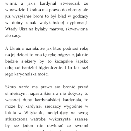
winni, a jakiś kardynał stwierdził, że 
wprawdzie Ukraina ma prawo do obrony, ale 
już wysyłanie broni to był błąd w godzący 
w dobry smak watykańskiej dyplomacji. 
Wtedy Ukraina byłaby martwa, skrwawiona, 
ale cacy.
A Ukraina uznała, że jak ktoś podnosi rękę 
na jej dzieci, to ona tę rękę odgryzie, jak nie 
będzie siekiery, by to kacapskie łapsko 
odrąbać bardziej higienicznie. I to tak razi 
jego karydnalską mość. 
Skoro naród ma prawo się bronić przed 
silniejszym napastnikiem, a nie dotyczy to 
własnej dupy kardynalskiej kardynała, to 
może by kardynał, siedzący wygodnie w 
fotelu w Watykanie, medytujący na swoją 
stłuszczoną wątrobę, wykorzystał szansę, 
by raz jeden nie otwierać ze swoimi 