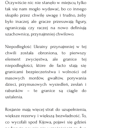
Oczywiście nic nie stanęło w miejscu, tylko 
tak się nam mogło wydawać, bo co innego 
skupiło przez chwilę uwagę i trudno, żeby 
było inaczej, ale gracze przesuwają figury, 
ograniczają czy raczej na nowo definiują 
szachownicę, przynajmniej chwilowo. 
Niepodległość Ukrainy przynajmniej w tej 
chwili została obroniona, to pierwszy 
element zwycięstwa, ale granice tej 
niepodległości, które de facto stają się 
granicami bezpieczeństwa i wolności od 
masowych mordów, gwałtów, porywania 
dzieci, przymusowych wysiedleń, zesłań i 
rabunków – te granice są ciągle do 
ustalenia.
Rosjanie mają więcej strat do uzupełnienia, 
większe rezerwy i większą bezwładność. To, 
co wycofali spod Kijowa, pojawi się gdzieś 