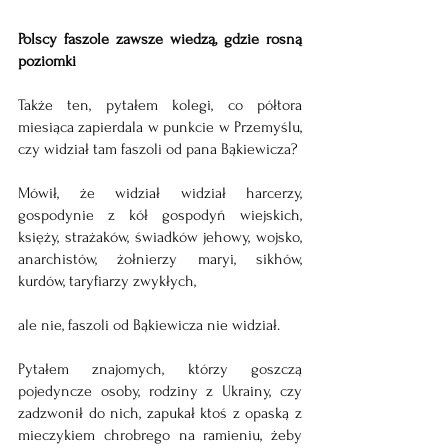
Polscy faszole zawsze wiedzą, gdzie rosną 
poziomki
Także ten, pytałem kolegi, co półtora 
miesiąca zapierdala w punkcie w Przemyślu, 
czy widział tam faszoli od pana Bąkiewicza?
Mówił, że widział widział harcerzy, 
gospodynie z kół gospodyń wiejskich, 
księży, strażaków, świadków jehowy, wojsko, 
anarchistów, żołnierzy maryi, sikhów, 
kurdów, taryfiarzy zwykłych, 
ale nie, faszoli od Bąkiewicza nie widział.
Pytałem znajomych, którzy goszczą 
pojedyncze osoby, rodziny z Ukrainy, czy 
zadzwonił do nich, zapukał ktoś z opaską z 
mieczykiem chrobrego na ramieniu, żeby 