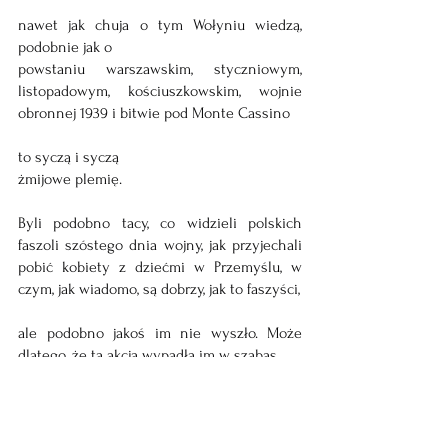
nawet jak chuja o tym Wołyniu wiedzą, 
podobnie jak o
powstaniu warszawskim, styczniowym, 
listopadowym, kościuszkowskim, wojnie 
obronnej 1939 i bitwie pod Monte Cassino
to syczą i syczą
żmijowe plemię.
Byli podobno tacy, co widzieli polskich 
faszoli szóstego dnia wojny, jak przyjechali 
pobić kobiety z dziećmi w Przemyślu, w 
czym, jak wiadomo, są dobrzy, jak to faszyści,
ale podobno jakoś im nie wyszło. Może 
dlatego, że ta akcja wypadła im w szabas.
Sam byłem kilka godzin na granicy z tą 
sanitarką, co kumpel po tamtej stronie 
potrzebował do batalionu medycznego, a 