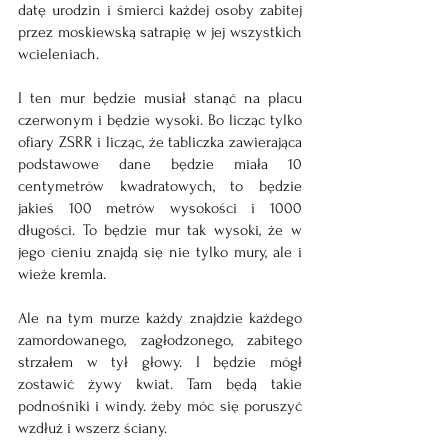
datę urodzin i śmierci każdej osoby zabitej 
przez moskiewską satrapię w jej wszystkich 
wcieleniach.
I ten mur będzie musiał stanąć na placu 
czerwonym i będzie wysoki. Bo licząc tylko 
ofiary ZSRR i licząc, że tabliczka zawierająca 
podstawowe dane będzie miała 10 
centymetrów kwadratowych, to będzie 
jakieś 100 metrów wysokości i 1000 
długości. To będzie mur tak wysoki, że w 
jego cieniu znajdą się nie tylko mury, ale i 
wieże kremla.
Ale na tym murze każdy znajdzie każdego 
zamordowanego, zagłodzonego, zabitego 
strzałem w tył głowy. I będzie mógł 
zostawić żywy kwiat. Tam będą takie 
podnośniki i windy. żeby móc się poruszyć 
wzdłuż i wszerz ściany.