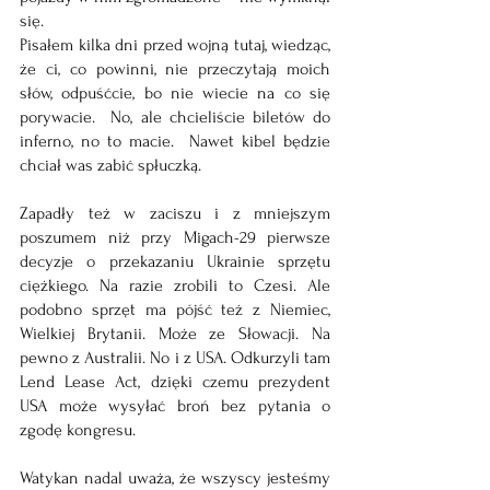
się. 
Pisałem kilka dni przed wojną tutaj, wiedząc, 
że ci, co powinni, nie przeczytają moich 
słów, odpuśćcie, bo nie wiecie na co się 
porywacie.  No, ale chcieliście biletów do 
inferno, no to macie.  Nawet kibel będzie 
chciał was zabić spłuczką.
Zapadły też w zaciszu i z mniejszym 
poszumem niż przy Migach-29 pierwsze 
decyzje o przekazaniu Ukrainie sprzętu 
ciężkiego. Na razie zrobili to Czesi. Ale 
podobno sprzęt ma pójść też z Niemiec, 
Wielkiej Brytanii. Może ze Słowacji. Na 
pewno z Australii. No i z USA. Odkurzyli tam 
Lend Lease Act, dzięki czemu prezydent 
USA może wysyłać broń bez pytania o 
zgodę kongresu.
Watykan nadal uważa, że wszyscy jesteśmy 