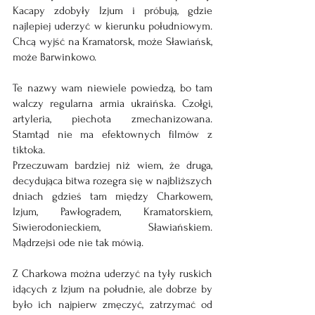
Kacapy zdobyły Izjum i próbują, gdzie 
najlepiej uderzyć w kierunku południowym. 
Chcą wyjść na Kramatorsk, może Sławiańsk, 
może Barwinkowo.
Te nazwy wam niewiele powiedzą, bo tam 
walczy regularna armia ukraińska. Czołgi, 
artyleria, piechota zmechanizowana. 
Stamtąd nie ma efektownych filmów z 
tiktoka.
Przeczuwam bardziej niż wiem, że druga, 
decydująca bitwa rozegra się w najbliższych 
dniach gdzieś tam między Charkowem, 
Izjum, Pawłogradem, Kramatorskiem, 
Siwierodonieckiem, Sławiańskiem. 
Mądrzejsi ode nie tak mówią.
Z Charkowa można uderzyć na tyły ruskich 
idących z Izjum na południe, ale dobrze by 
było ich najpierw zmęczyć, zatrzymać od 