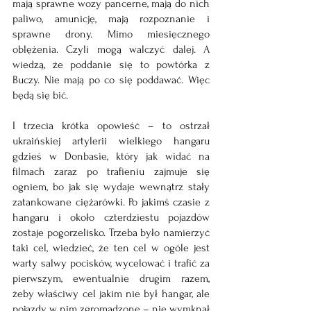
mają sprawne wozy pancerne, mają do nich 
paliwo, amunicję, mają rozpoznanie i 
sprawne drony. Mimo miesięcznego 
oblężenia. Czyli mogą walczyć dalej. A 
wiedzą, że poddanie się to powtórka z 
Buczy. Nie mają po co się poddawać. Więc 
będą się bić.
I trzecia krótka opowieść – to ostrzał 
ukraińskiej artylerii wielkiego hangaru 
gdzieś w Donbasie, który jak widać na 
filmach zaraz po trafieniu zajmuje się 
ogniem, bo jak się wydaje wewnątrz stały 
zatankowane ciężarówki. Po jakimś czasie z 
hangaru i około czterdziestu pojazdów 
zostaje pogorzelisko. Trzeba było namierzyć 
taki cel, wiedzieć, że ten cel w ogóle jest 
warty salwy pocisków, wycelować i trafić za 
pierwszym, ewentualnie drugim razem, 
żeby właściwy cel jakim nie był hangar, ale 
pojazdy w nim zgromadzone – nie wymknął 