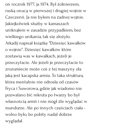
on rocznik 1977, ja 1974. Był żołnierzem, 
ruską onucą w pierwszej i drugiej wojnie w 
Czeczenii. Ja nie byłem na żadnej wojnie. 
Jakiejkolwiek służby w kamaszach 
uniknąłem w zasadzie przypadkiem, bez 
wielkiego unikania, tak się złożyło.
Arkadij napisał książkę "Dziesięć kawałków 
o wojnie". Dziesięć kawałków które 
zostawią was w kawałkach, jeżeli je 
przeczytacie. Ale jeżeli je przeczytacie to 
zrozumiecie może coś z tej maszyny zła 
jaką jest kacapska armia. To taka struktura, 
która mentalnie nie odrosła od czasów 
Fryca i Suworowa, gdzie jak wiadomo nie 
pozwalano bić rekruta po twarzy bo był 
własnością armii i nie mógł źle wyglądać w 
mundurze. Ale po innych częściach ciała - 
wolno było, bo pobity nadal dobrze 
wyglądał.