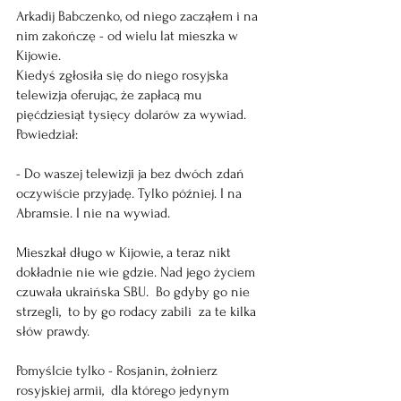
Arkadij Babczenko, od niego zacząłem i na 
nim zakończę - od wielu lat mieszka w 
Kijowie. 
Kiedyś zgłosiła się do niego rosyjska 
telewizja oferując, że zapłacą mu 
pięćdziesiąt tysięcy dolarów za wywiad. 
Powiedział:
- Do waszej telewizji ja bez dwóch zdań 
oczywiście przyjadę. Tylko później. I na 
Abramsie. I nie na wywiad.
Mieszkał długo w Kijowie, a teraz nikt 
dokładnie nie wie gdzie. Nad jego życiem 
czuwała ukraińska SBU.  Bo gdyby go nie 
strzegli,  to by go rodacy zabili  za te kilka 
słów prawdy.
Pomyślcie tylko - Rosjanin, żołnierz 
rosyjskiej armii,  dla którego jedynym 