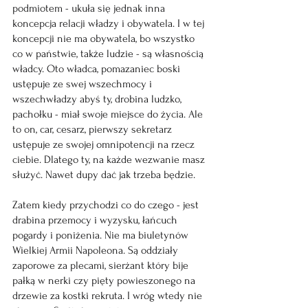
podmiotem - ukuła się jednak inna 
koncepcja relacji władzy i obywatela. I w tej 
koncepcji nie ma obywatela, bo wszystko 
co w państwie, także ludzie - są własnością 
władcy. Oto władca, pomazaniec boski 
ustępuje ze swej wszechmocy i 
wszechwładzy abyś ty, drobina ludzko, 
pachołku - miał swoje miejsce do życia. Ale 
to on, car, cesarz, pierwszy sekretarz 
ustępuje ze swojej omnipotencji na rzecz 
ciebie. Dlatego ty, na każde wezwanie masz 
służyć. Nawet dupy dać jak trzeba będzie.
Zatem kiedy przychodzi co do czego - jest 
drabina przemocy i wyzysku, łańcuch 
pogardy i poniżenia. Nie ma biuletynów 
Wielkiej Armii Napoleona. Są oddziały 
zaporowe za plecami, sierżant który bije 
pałką w nerki czy pięty powieszonego na 
drzewie za kostki rekruta. I wróg wtedy nie 