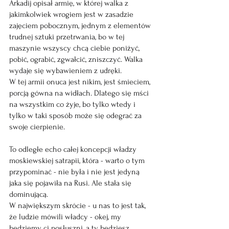
Arkadij opisał armię, w której walka z 
jakimkolwiek wrogiem jest w zasadzie 
zajęciem pobocznym, jednym z elementów 
trudnej sztuki przetrwania, bo w tej 
maszynie wszyscy chcą ciebie poniżyć, 
pobić, ograbić, zgwałcić, zniszczyć. Walka 
wydaje się wybawieniem z udręki.
W tej armii onuca jest nikim, jest śmieciem, 
porcją gówna na widłach. Dlatego się mści 
na wszystkim co żyje, bo tylko wtedy i 
tylko w taki sposób może się odegrać za 
swoje cierpienie.
To odległe echo całej koncepcji władzy 
moskiewskiej satrapii, która - warto o tym 
przypominać - nie była i nie jest jedyną 
jaka się pojawiła na Rusi. Ale stała się 
dominującą. 
W największym skrócie - u nas to jest tak, 
że ludzie mówili władcy - okej, my 
będziemy ci posłuszni, a ty będziesz 