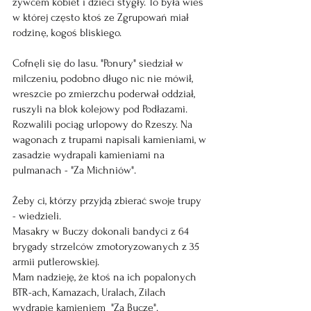
żywcem kobiet i dzieci stygły. To była wieś 
w której często ktoś ze Zgrupowań miał 
rodzinę, kogoś bliskiego.
Cofnęli się do lasu. "Ponury" siedział w 
milczeniu, podobno długo nic nie mówił, 
wreszcie po zmierzchu poderwał oddział, 
ruszyli na blok kolejowy pod Podłazami. 
Rozwalili pociąg urlopowy do Rzeszy. Na 
wagonach z trupami napisali kamieniami, w 
zasadzie wydrapali kamieniami na 
pulmanach - "Za Michniów". 
Żeby ci, którzy przyjdą zbierać swoje trupy 
- wiedzieli.
Masakry w Buczy dokonali bandyci z 64 
brygady strzelców zmotoryzowanych z 35 
armii putlerowskiej.
Mam nadzieję, że ktoś na ich popalonych 
BTR-ach, Kamazach, Uralach, Zilach 
wydrapie kamieniem  "Za Buczę".