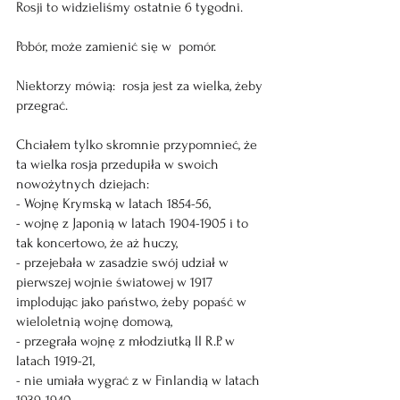
Rosji to widzieliśmy ostatnie 6 tygodni. 
Pobór, może zamienić się w  pomór.
Niektorzy mówią:  rosja jest za wielka, żeby 
przegrać.
Chciałem tylko skromnie przypomnieć, że 
ta wielka rosja przedupiła w swoich 
nowożytnych dziejach:
- Wojnę Krymską w latach 1854-56, 
- wojnę z Japonią w latach 1904-1905 i to 
tak koncertowo, że aż huczy, 
- przejebała w zasadzie swój udział w 
pierwszej wojnie światowej w 1917 
implodując jako państwo, żeby popaść w 
wieloletnią wojnę domową, 
- przegrała wojnę z młodziutką II R.P. w 
latach 1919-21, 
- nie umiała wygrać z w Finlandią w latach 