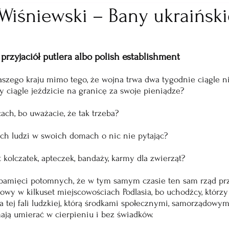
iśniewski – Bany ukraińskie
 przyjaciół putlera albo polish establishment
aszego kraju mimo tego, że wojna trwa dwa tygodnie ciągle ni
 ciągle jeździcie na granicę za swoje pieniądze? 
ach, bo uważacie, że tak trzeba? 
ych ludzi w swoich domach o nic nie pytając?
 kolczatek, apteczek, bandaży, karmy dla zwierząt?
la pamięci potomnych, że w tym samym czasie ten sam rząd pr
wy w kilkuset miejscowościach Podlasia, bo uchodźcy, którzy 
 tej fali ludzkiej, którą środkami społecznymi, samorządowym
 mają umierać w cierpieniu i bez świadków.