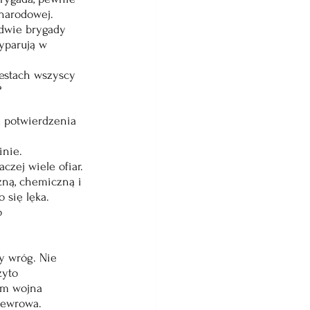
narodowej. 
 dwie brygady 
yparują w 
testach wszyscy 
?
a potwierdzenia 
inie. 
zej wiele ofiar. 
zną, chemiczną i 
 się lęka.
o 
y wróg. Nie 
żyto 
im wojna 
newrowa. 