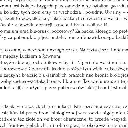
wnem jest kolejna brygada plus samodzielny batalion gwardii 
 się koledzy tych żołnierzy na wschodzie i południu Ukrainy –
jeżeli to wszystkie siły jakie baćka chce rzucić do walki – w
łównie z powodu dezercji, strachu i braku woli walki.
go ma umierać białoruski poborowy? Za baćkę, którego po pro
Czy za putlera, który jest protektorem znienawidzonego baćki
aj o ósmej wieczorem naszego czasu. Na razie cisza. I nie m
ze między Łuckiem a Równem.
też, że zbierają ochotników w Syrii i Nigerii do walki na Ukra
adrowców z Czeczenii, trudno wróżyć tym wielu sukcesów, rac
a zaczyna bredzić o ukraińskich pracach nad bronią biologic
 żeby zastosować taką broń w Ukrainie. Tak wielu uważa i tego
ieć racji, ale użycie przez putlerowców takiej broni jest mał
ń działa we wszystkich kierunkach. Nie rozróżnia czy swój cz
siątków lat pracy broni biologicznej w zasadzie nigdy nie u
ypadkiem też złote żniwa broni chemicznej to przede wszystk
ych frontów, głębokich linii obrony, wojna okopowa a nie ma