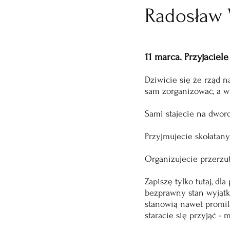
Radosław W
11 marca. Przyjaciele
Dziwicie się że rząd n
sam zorganizować, a wy
Sami stajecie na dworc
Przyjmujecie skołatan
Organizujecie przerzut
Zapiszę tylko tutaj, d
bezprawny stan wyjątko
stanowią nawet promila
staracie się przyjąć -