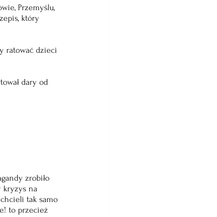
wie, Przemyślu, 
epis, który 
y ratować dzieci 
rtował dary od 
agandy zrobiło 
 kryzys na 
chcieli tak samo 
e! to przecież 