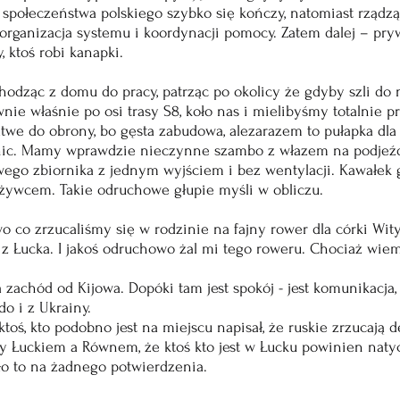
społeczeństwa polskiego szybko się kończy, natomiast rządzą
organizacja systemu i koordynacji pomocy. Zatem dalej – pry
 ktoś robi kanapki. 
hodząc z domu do pracy, patrząc po okolicy że gdyby szli do 
wnie właśnie po osi trasy S8, koło nas i mielibyśmy totalnie p
twe do obrony, bo gęsta zabudowa, alezarazem to pułapka dla 
nic. Mamy wprawdzie nieczynne szambo z włazem na podjeźdz
wego zbiornika z jednym wyjściem i bez wentylacji. Kawałek g
ywcem. Takie odruchowe głupie myśli w obliczu.
wo co zrzucaliśmy się w rodzinie na fajny rower dla córki Wity
 Łucka. I jakoś odruchowo żal mi tego roweru. Chociaż wiem,
a zachód od Kijowa. Dopóki tam jest spokój - jest komunikacja,
do i z Ukrainy. 
toś, kto podobno jest na miejscu napisał, że ruskie zrzucają d
Łuckiem a Równem, że ktoś kto jest w Łucku powinien naty
zło to na żadnego potwierdzenia. 