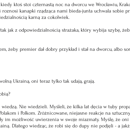
kiedy ktoś stoi czternastą noc na dworcu we Wrocławiu, Krako
 roznosi kanapki rządząca nami bieda-junta uchwala sobie prz
edzialnością karną za cokolwiek.
tak jak z odpowiedzialnością strażaka, który wybija szybę, żeb
łem, żeby premier dał dobry przykład i stał na dworcu, albo so
olną Ukrainą, oni teraz tylko tak udają, grają.
obią? 
 wiedzą. Nie wiedzieli. Myśleli, że kilka lat dęcia w tuby prop
olakom i Polkom. Zróżnicowane, niejasne reakcje na sztuczny
ały im możliwość uwierzenia w swoje miazmaty. Myślę, że oni 
iną. Dlatego wiedząc, że robi się do dupy nie podjęli - a jakż