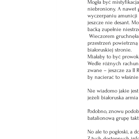
Mogła być mistyfikacja,
niebroniony. A nawet 
wyczerpaniu amunicji 
jeszcze nie desant. Mo
baćką zupełnie niestrz
 Wieczorem gruchnęła w
przestrzeń powietrzną
białoruskiej stronie. 
Miałaby to być prowok
Wedle różnych rachunk
zwane – jeszcze za II 
by nacierać to właśnie
Nie wiadomo jakie jest
jeżeli białoruska armia
Podobno, znowu podobno
batalionową grupę takt
No ale to pogłoski, a
Z tych dostępnych info