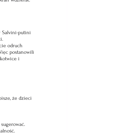
Salvini-putini 
i. 
ście odruch 
Więc postanowili 
kotwice i 
sze, że dzieci 
c sugerować. 
alność.