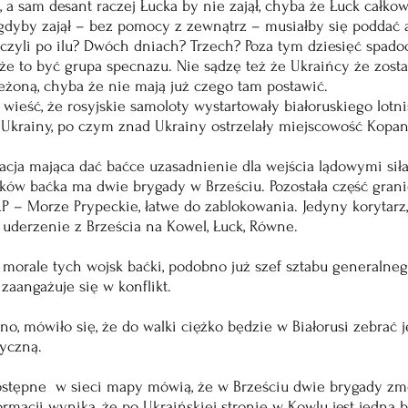
 a sam desant raczej Łucka by nie zajął, chyba że Łuck całkowi
gdyby zajął – bez pomocy z zewnątrz – musiałby się poddać a
czyli po ilu? Dwóch dniach? Trzech? Poza tym dziesięć spado
że to być grupa specnazu. Nie sądzę też że Ukraińcy że zosta
eżoną, chyba że nie mają już czego tam postawić.
ieść, że rosyjskie samoloty wystartowały białoruskiego lotnis
 Ukrainy, po czym znad Ukrainy ostrzelały miejscowość Kopan
acja mająca dać baćce uzasadnienie dla wejścia lądowymi siła
ów baćka ma dwie brygady w Brześciu. Pozostała część granic
RP – Morze Prypeckie, łatwe do zablokowania. Jedyny korytar
 uderzenie z Brześcia na Kowel, Łuck, Równe.
 morale tych wojsk baćki, podobno już szef sztabu generalnego
 zaangażuje się w konflikt. 
, mówiło się, że do walki ciężko będzie w Białorusi zebrać 
yczną. 
 dostępne  w sieci mapy mówią, że w Brześciu dwie brygady z
rmacji wynika, że po Ukraińskiej stronie w Kowlu jest jedna 