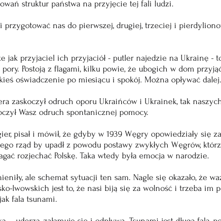
wań struktur państwa na przyjęcie tej fali ludzi. 
 przygotować nas do pierwszej, drugiej, trzeciej i pierdylionow
e jak przyjaciel ich przyjaciół - putler najedzie na Ukrainę - to
j pory. Postoją z flagami, kilku powie, że ubogich w dom przyjąć
kieś oświadczenie po miesiącu i spokój. Można opływać dalej
utlera zaskoczył odruch oporu Ukraińców i Ukrainek, tak naszy
koczył Wasz odruch spontanicznej pomocy.
gier, pisał i mówił, że gdyby w 1939 Węgry opowiedziały się z
 jego rząd by upadł z powodu postawy zwykłych Węgrów, którz
agać rozjechać Polskę. Taka wtedy była emocja w narodzie.
ieniły, ale schemat sytuacji ten sam. Nagle się okazało, że wa
-lwowskich jest to, że nasi biją się za wolność i trzeba im p
 jak fala tsunami.
ka – uderza, załamuje się i odpływa. Tsunami jest długą falą, p