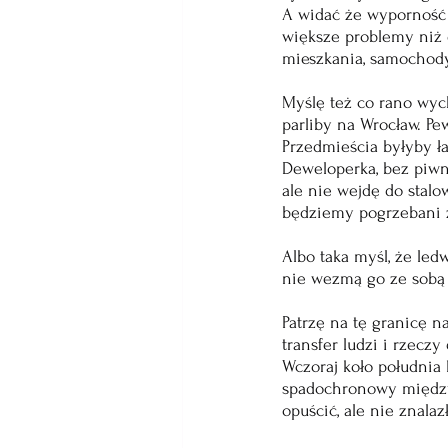
A widać że wyporność 
większe problemy niż 
mieszkania, samochody,
Myślę też co rano wyc
parliby na Wrocław. Pe
Przedmieścia byłyby ła
Deweloperka, bez piw
ale nie wejdę do stalo
będziemy pogrzebani ż
Albo taka myśl, że led
nie wezmą go ze sobą z
Patrzę na tę granicę n
transfer ludzi i rzeczy 
Wczoraj koło południa k
spadochronowy między 
opuścić, ale nie znala