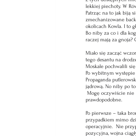
lekkiej piechoty. W Ró
Patrząc na to jak biją
zmechanizowane baćki, 
okolicach Kowla. I to g
Bo niby za co i dla ko
raczej mają za gnoja? 
Miało się zacząć wczor
tego desantu na drod
Moskale pochwalili się 
Po wybitnym występie k
Propaganda putlerowsk
jądrową. No niby po to
 Mogę oczywiście nie m
prawdopodobne. 
Po pierwsze – taka bro
przypadkiem mimo dzie
operacyjnie.  Nie prz
pozycyjna, wojna ciągł