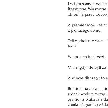
I w tym samym czasie, 
Rzeszowie, Warszawie i
chroni ją przed odpowi
A premier mówi, że to 
z płonącego domu. 
Tylko jakoś nie widzia
ludzi.
Wiem o co tu chodzi. 
Oni nigdy nie byli za w
A wiecie dlaczego to r
Bo nic o nas, o was nie
jednak wodę z mózgu P
granicy z Białorusią d
zamknąć granicę z Ukra