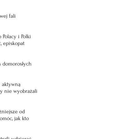
ej fali 
 Polacy i Polki 
, episkopat 
.
ch domorosłych 
a aktywną 
y nie wyobrażali 
żniejsze od 
omóc, jak kto 
otrafi wdzierać 