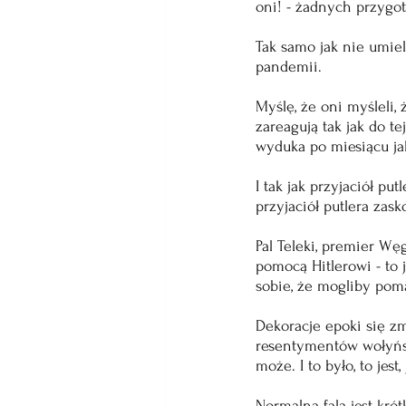
oni! - żadnych przygoto
Tak samo jak nie umieli
pandemii. 
Myślę, że oni myśleli, ż
zareagują tak jak do te
wyduka po miesiącu ja
I tak jak przyjaciół p
przyjaciół putlera zas
Pal Teleki, premier Wę
pomocą Hitlerowi - to
sobie, że mogliby pom
Dekoracje epoki się zm
resentymentów wołyńsko
może. I to było, to jest,
Normalna fala jest krót