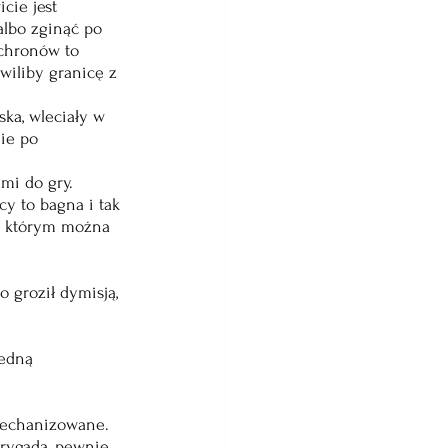
cie jest 
lbo zginąć po 
chronów to 
wiliby granicę z 
ka, wleciały w 
ie po 
mi do gry.
y to bagna i tak 
z, którym można 
 groził dymisją, 
jedną 
mechanizowane. 
brygada, pewnie 