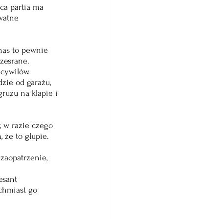
ca partia ma 
watne 
nas to pewnie 
rzesrane.
cywilów. 
ie od garażu, 
ruzu na klapie i 
, w razie czego 
 że to głupie.
 zaopatrzenie, 
esant 
chmiast go 