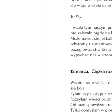
się w ląd o wiele dalej
To Wy.
I wcale tym naszym prz
nie zależało nigdy na U
Może nawet się jej bali
odwrotny i zorientowali
pożeglować chwilę na t
wypychać nas w stronę
12 marca.  Ciężka noc
Wczoraj rano wieści o
się boją. 
Pytam czy mają gdzie si
Rozsyłam wieści po z
Od razu sprawdzam najb
Tylko obmyślam w głow