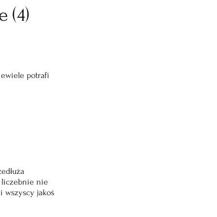
 (4)
ewiele potrafi 
zedłuża 
liczebnie nie 
i wszyscy jakoś 