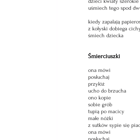
dzieci kwiaty szerokie
uśmiech tego spod dw
kiedy zapalają papiero
z kołyski dobiega cich
śmiech dziecka
Śmierciuszki 
ona mówi
posłuchaj
przyłóż  
ucho do brzucha
ono kopie
sobie grób
tupią po macicy 
małe nóżki
z sutków sypie się pia
ona mówi 
posłuchaj