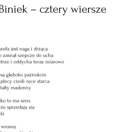
iniek – cztery wiersze
zefa jest naga i drżąca
o zasnął szepcze do ucha
trze i oddycha teraz miarowo
 są głęboko paznokcie 
plecy cieśli ręce starca
ształty madonny
lko to ma sens 
że sprzedają się 
ki 
 wiosnę