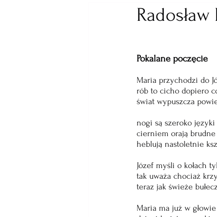
Radosław B
Pokalane poczęcie 
Maria przychodzi do Jó
rób to cicho dopiero c
świat wypuszcza powie
nogi są szeroko języki
cierniem orają brudne 
heblują nastoletnie k
Józef myśli o kołach ty
tak uważa chociaż krzy
teraz jak świeże bułecz
Maria ma już w głowie