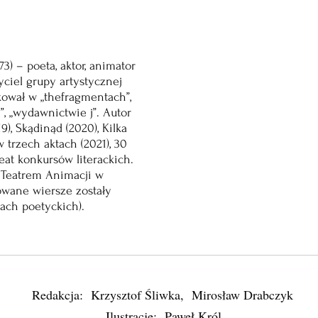
973) – poeta, aktor, animator 
yciel grupy artystycznej  
ikował w „thefragmentach”, 
e”, „wydawnictwie j”. Autor 
), Skądinąd (2020), Kilka 
 trzech aktach (2021), 30 
reat konkursów literackich. 
Teatrem Animacji w 
kowane wiersze zostały 
ach poetyckich).
Redakcja: Krzysztof Śliwka, Mirosław Drabczyk
Ilustracje: Paweł Król