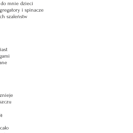
 do mnie dzieci
gregatory i spinacze
ich szaleństw
iast
ogami
pane
znieje
szczu
tą
cało