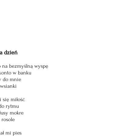
a dzień 
o na bezmyślną wyspę
 konto w banku
y do mnie 
wsianki
 się miłość
 do rytmu
ałusy mokre
 rosole
ał mi pies