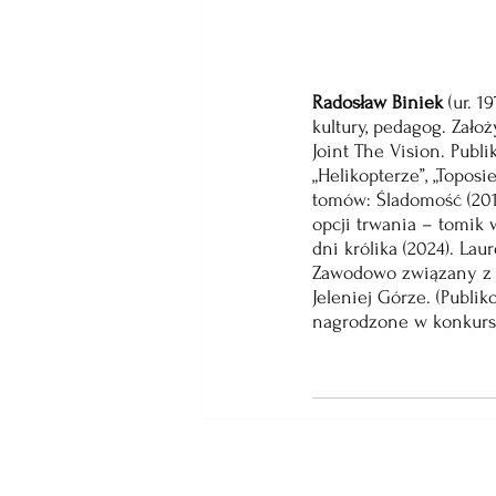
Radosław Biniek 
(ur. 1
kultury, pedagog. Założ
Joint The Vision. Publ
„Helikopterze”, „Toposi
tomów: Śladomość (2019
opcji trwania – tomik w
dni królika (2024). Lau
Zawodowo związany z 
Jeleniej Górze. (Publi
nagrodzone w konkurs