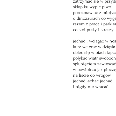
zatrzymać się w przy
sklepiku wypić piwo
porozmawiać z miejs
o dinozaurach co wyg
razem z pracą i parki
co stoi pusty i straszy
jechać i wciągać w noz
kurz wcierać w dziąsła
oblec się w piach łap
połykać wiatr swobodn
splunięciem zawieszać
w powietrzu jak pieczę
na liście do wrogów
jechać jechać jechać
i nigdy nie wracać