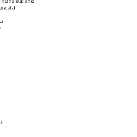
 lniane sukienki
unastki
sa
y 
ch