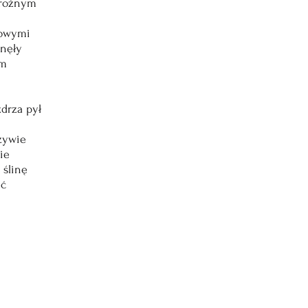
drożnym
cowymi
inęły
em
drza pył
czywie
ie
 ślinę
ć 