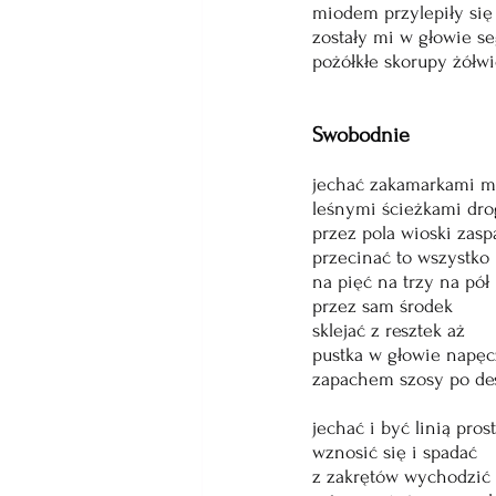
miodem przylepiły się
zostały mi w głowie se
pożółkłe skorupy żółw
Swobodnie 
jechać zakamarkami m
leśnymi ścieżkami dr
przez pola wioski zas
przecinać to wszystko
na pięć na trzy na pół
przez sam środek
sklejać z resztek aż
pustka w głowie napęc
zapachem szosy po de
jechać i być linią pros
wznosić się i spadać
z zakrętów wychodzić 