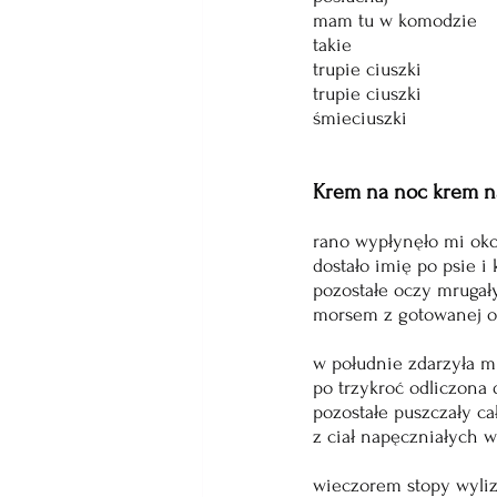
mam tu w komodzie 
takie
trupie ciuszki
trupie ciuszki
śmieciuszki
Krem na noc krem n
rano wypłynęło mi ok
dostało imię po psie i
pozostałe oczy mrugał
morsem z gotowanej o
w południe zdarzyła mi
po trzykroć odliczona
pozostałe puszczały c
z ciał napęczniałych w
wieczorem stopy wyliz