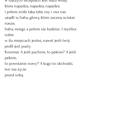
w naszych bicepsach jest dużo wody,  
która napędza, napędza, napędza  
i potem zrobi taką talię osy i osa nas  
użądli w, haha, głowy, które zaczną uciskać 
nasze, 
haha, mózgi, a potem się budzisz. I myślisz 
sobie 
w ilu miejscach jesteś, nawet jeśli twój 
profil jest pusty.  
Koszmar. A jeśli puchnie, to pęknie? A jeśli 
pęknie,  
to powstanie nowy? A kogo to obchodzi, 
ten ma życie  
przed sobą.