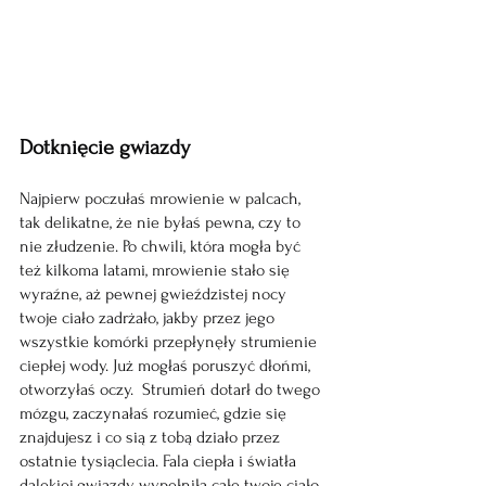
Dotknięcie gwiazdy 
Najpierw poczułaś mrowienie w palcach, 
tak delikatne, że nie byłaś pewna, czy to 
nie złudzenie. Po chwili, która mogła być 
też kilkoma latami, mrowienie stało się 
wyraźne, aż pewnej gwieździstej nocy 
twoje ciało zadrżało, jakby przez jego 
wszystkie komórki przepłynęły strumienie 
ciepłej wody. Już mogłaś poruszyć dłońmi, 
otworzyłaś oczy.  Strumień dotarł do twego 
mózgu, zaczynałaś 
rozumieć, gdzie się 
znajdujesz i co sią z tobą działo przez 
ostatnie tysiąclecia. 
Fala ciepła i światła 
dalekiej gwiazdy wypełniła całe twoje ciało 