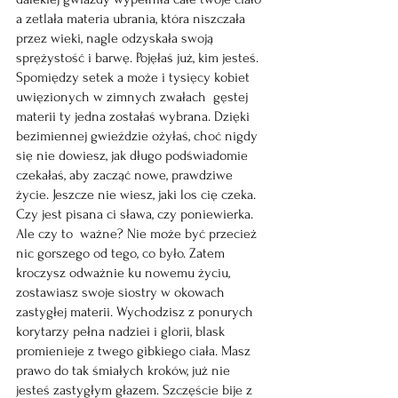
a zetlała materia ubrania, która niszczała 
przez wieki, nagle odzyskała swoją 
sprężystość i barwę. Pojęłaś już, kim jesteś.  
Spomiędzy setek a może i tysięcy kobiet 
uwięzionych w zimnych zwałach  gęstej 
materii ty jedna zostałaś wybrana. Dzięki 
bezimiennej gwieździe ożyłaś, choć nigdy 
się nie dowiesz, jak długo podświadomie 
czekałaś, aby zacząć nowe, prawdziwe 
życie. Jeszcze nie wiesz, jaki los cię czeka. 
Czy jest pisana ci sława, czy poniewierka. 
Ale czy to  ważne? Nie może być przecież 
nic gorszego od tego, co było. Zatem 
kroczysz odważnie ku nowemu życiu, 
zostawiasz swoje siostry w okowach 
zastygłej materii. Wychodzisz z ponurych 
korytarzy pełna nadziei i glorii, blask 
promienieje z twego gibkiego ciała. Masz 
prawo do tak śmiałych kroków, już nie 
jesteś zastygłym głazem. Szczęście bije z 