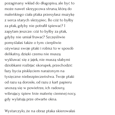
pozaginany wkład do długopisu, ale być to 
może nawet skrzypcowa struna, którą do 
maleńkiego ciała ptaka przesyłasz muzykę 
z serca starych skrzypiec. Bo cóż to byłby 
za ptak, gdyby nie potrafił śpiewać? I 
zapytam jeszcze: cóż to byłby za ptak, 
gdyby nie umiał fruwać? Szczęśliwie 
pomyślałaś także o tym: cierpliwie 
ożywiasz swoje ptaki i robisz to w sposób 
delikatny, dzięki czemu nie muszą 
wykluwać się z jajek, nie muszą słabymi 
dziobkami rozbijać skorupek, przechodzić 
fazy bycia pisklęciem narażonym na 
tysięczne niebezpieczeństwa. Twoje ptaki 
od razu są dorosłe, od razu z kart papieru 
unoszą się w powietrze, ich radosny, 
wibrujący śpiew tnie materię ciemnej nocy, 
gdy wylatują prze otwarte okna.     
Wystarczyło, że na obraz ptaka skierowałaś 