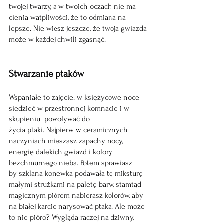
twojej twarzy, a w twoich oczach nie ma 
cienia watpliwości, że to odmiana na 
lepsze. Nie wiesz jeszcze, że twoja gwiazda 
może w każdej chwili zgasnąć.
Stwarzanie ptaków
Wspaniałe to zajęcie: w księżycowe noce 
siedzieć w przestronnej komnacie i w 
skupieniu  powoływać do 
życia ptaki. Najpierw w ceramicznych 
naczyniach mieszasz zapachy nocy, 
energię dalekich gwiazd i kolory 
bezchmurnego nieba. Potem sprawiasz 
by szklana konewka podawała tę miksturę 
małymi strużkami na paletę barw, stamtąd 
magicznym piórem nabierasz kolorów, aby 
na białej karcie narysować ptaka. Ale może 
to nie pióro? Wygląda raczej na dziwny, 