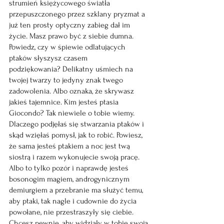
strumień księżycowego światła  
przepuszczonego przez szklany pryzmat a 
już ten prosty optyczny zabieg dał im 
życie. Masz prawo być z siebie dumna. 
Powiedz, czy w śpiewie odlatujących 
ptaków słyszysz czasem 
podziękowania? 
Delikatny uśmiech na 
twojej twarzy to jedyny znak twego 
zadowolenia. Albo oznaka, że skrywasz 
jakieś tajemnice. Kim jesteś ptasia 
Giocondo? Tak n
iewiele o tobie wiemy. 
Dlaczego podjęłaś się stwarzania ptaków i 
skąd wzięłaś pomysł, jak to robić. Powiesz, 
że sama jesteś ptakiem a noc jest twą 
siostrą i razem wykonujecie swoją pracę. 
Albo to tylko pozór i naprawdę jesteś 
bosonogim magiem, a
ndrogynicznym
demiurgiem a przebranie ma służyć temu, 
aby ptaki, tak nagle i cudownie do życia 
powołane, nie przestraszyły się ciebie. 
Chcesz pewnie, aby widziały w tobie swoją 