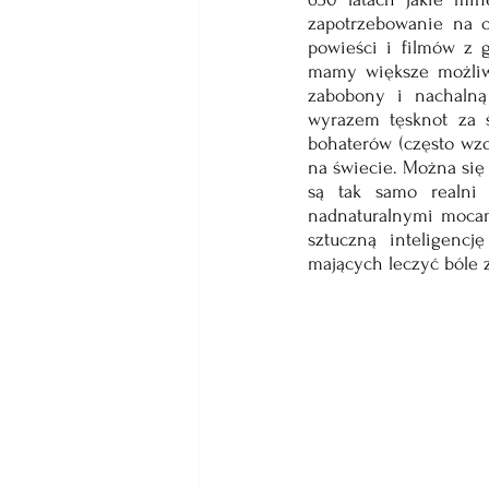
zapotrzebowanie na o
powieści i filmów z g
mamy większe możliwo
zabobony i nachalną
wyrazem tęsknot za ś
bohaterów (często wzo
na świecie. Można się 
są tak samo realni 
nadnaturalnymi mocami
sztuczną inteligenc
mających leczyć bóle z