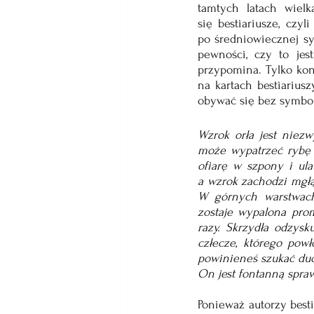
tamtych latach wielką
się bestiariusze, czyl
po średniowiecznej sy
pewności, czy to jes
przypomina. Tylko kont
na kartach bestiarius
obywać się bez symbol
Wzrok orła jest niezw
może wypatrzeć rybę p
ofiarę w szpony i ulat
a wzrok zachodzi mgłą.
W górnych warstwach 
zostaje wypalona prom
razy. Skrzydła odzysk
człecze, którego powł
powinieneś szukać duc
On jest fontanną spraw
Ponieważ autorzy besti