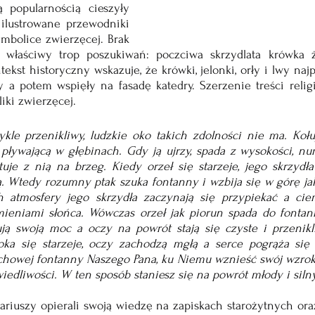
 popularnością cieszyły 
i ilustrowane przewodniki 
mbolice zwierzęcej. Brak 
t właściwy trop poszukiwań: poczciwa skrzydlata krówka ża
ekst historyczny wskazuje, że krówki, jelonki, orły i lwy najp
zy a potem wspięły na fasadę katedry. Szerzenie treści relig
iki zwierzęcej.
ykle przenikliwy, ludzkie oko takich zdolności nie ma. Kołu
ływającą w głębinach. Gdy ją ujrzy, spada z wysokości, nur
uje z nią na brzeg. Kiedy orzeł się starzeje, jego skrzydła 
 Wtedy rozumny ptak szuka fontanny i wzbija się w górę jak n
atmosfery jego skrzydła zaczynają się przypiekać a cie
ieniami słońca. Wówczas orzeł jak piorun spada do fontann
ują swoją moc a oczy na powrót stają się czyste i przenikl
oka się starzeje, oczy zachodzą mgłą a serce pogrąża się
howej fontanny Naszego Pana, ku Niemu wznieść swój wzrok i
iedliwości. W ten sposób staniesz się na powrót młody i silny
ariuszy opierali swoją wiedzę na zapiskach starożytnych oraz 