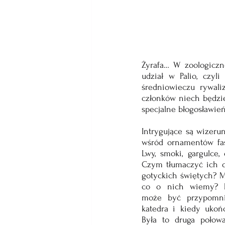
Żyrafa… W zoologiczn
udział w Palio, czyl
średniowieczu rywali
członków niech będzie
specjalne błogosławie
Intrygujące są wizeru
wśród ornamentów fasa
Lwy, smoki, gargulce, 
Czym tłumaczyć ich o
gotyckich świętych? M
co o nich wiemy? P
może być przypomnie
katedra i kiedy ukoń
Była to druga połowa