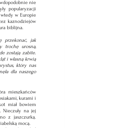
awdopodobnie nie 
ły popularyzacji 
 wtedy w Europie 
zez kaznodziejów 
ra biblijna.
 przekonać, jak 
trochę urosną, 
 zostają zabite. 
ąt i własną krwią 
ystus, który nas 
nęła dla naszego 
óra mieszkańców 
iakami, kurami i 
kot miał bowiem 
 Nieczuły na jej 
o z jaszczurką. 
diabelską mocą.