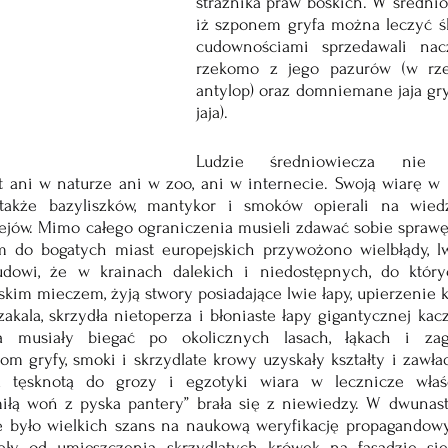
strażnika praw boskich. W średnio
iż szponem gryfa można leczyć śl
cudownościami sprzedawali nac
rzekomo z jego pazurów (w rzec
antylop) oraz domniemane jaja gryf
jaja).
Ludzie średniowiecza nie m
 ani w naturze ani w zoo, ani w internecie. Swoją wiarę w is
 także bazyliszków, mantykor i smoków opierali na wied
ów. Mimo całego ograniczenia musieli zdawać sobie sprawę
do bogatych miast europejskich przywożono wielbłądy, lwy
owi, że w krainach dalekich i niedostępnych, do któryc
m mieczem, żyją stwory posiadające lwie łapy, upierzenie kru
akala, skrzydła nietoperza i błoniaste łapy gigantycznej kacz
za musiały biegać po okolicznych lasach, łąkach i zaga
om gryfy, smoki i skrzydlate krowy uzyskały kształty i zawła
a tęsknotą do grozy i egzotyki wiara w lecznicze właśc
miłą woń z pyska pantery” brała się z niewiedzy. W dwunast
 było wielkich szans na naukową weryfikację propagandowy
ęły od umieszczenia skrzydlatych krówek na fasadzie siene