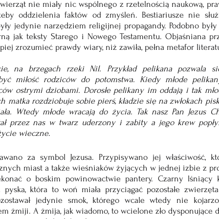
ierząt nie miały nic wspólnego z rzetelnością naukową, pr
zeby oddzielenia faktów od zmyśleń. Bestiariusze nie służy
były jedynie narzędziem religijnej propagandy. Podobno były
rną jak teksty Starego i Nowego Testamentu. Objaśniana pr
iej zrozumieć prawdy wiary, niż zawiła, pełna metafor literatu
ie, na brzegach rzeki Nil. Przykład pelikana pozwala się
yć miłość rodziców do potomstwa. Kiedy młode pelikany 
ców ostrymi dziobami. Dorosłe pelikany im oddają i tak młode
h matka rozdziobuje sobie pierś, kładzie się na zwłokach piskl
ła. Wtedy młode wracają do życia. Tak nasz Pan Jezus Chr
tał przez nas w twarz uderzony i zabity a jego krew popły
życie wieczne.
wano za symbol Jezusa. Przypisywano jej właściwość, kt
nych miast a także wieśniaków żyjących w jednej izbie z pros
ekonać o boskim powinowactwie pantery. Czarny lśniący 
pyska, która to woń miała przyciągać pozostałe zwierzęta.
ostawał jedynie smok, którego wcale wtedy nie kojarzon
m żmiji. A żmija, jak wiadomo, to wcielone zło dysponujące 