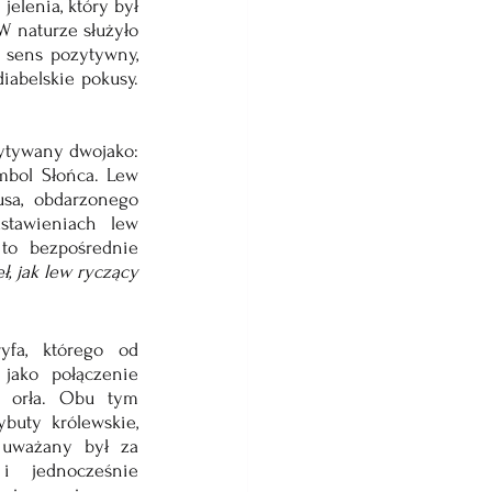
lenia, który był 
W naturze służyło 
 sens pozytywny, 
abelskie pokusy. 
ytywany dwojako: 
mbol Słońca. Lew 
sa, obdarzonego 
tawieniach lew 
to bezpośrednie 
ł, jak lew ryczący 
yfa, którego od 
jako połączenie 
 orła. Obu tym 
uty królewskie, 
 uważany był za 
 jednocześnie 