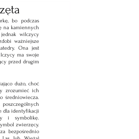
zęta
rkę, bo podczas 
ię na kamiennych 
ednak wilczycy 
dobi ważniejsze 
tedry. Ona jest 
lczycy ma swoje 
ący przed drugim 
ająco dużo, choć 
y zrozumieć ich 
o średniowiecza. 
a poszczególnych 
 dla identyfikacji 
y i symbolikę. 
ymbol zwierzęcy. 
za bezpośrednio 
 Las lub Wieża) 