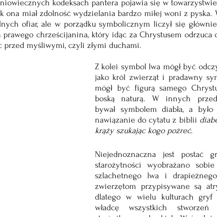
niowiecznych kodeksach pantera pojawia się w towarzystwie je
ak ona miał zdolność wydzielania bardzo miłej woni z pyska. 
lnych ofiar, ale w porządku symbolicznym liczył się głównie
 prawego chrześcijanina, który idąc za Chrystusem odrzuca di
ec przed myśliwymi, czyli złymi duchami.
Z kolei symbol lwa mógł być odcz
jako król zwierząt i pradawny sy
mógł być figurą samego Chrystu
boską naturą. W innych przeds
bywał symbolem diabła, a było 
nawiązanie do cytatu z biblii 
diabe
krąży szukając kogo pożreć
.
Niejednoznaczna jest postać gr
starożytności wyobrażano sobie 
szlachetnego lwa i drapieżnego
zwierzętom przypisywane są atryb
dlatego w wielu kulturach gryf
władcę wszystkich stworzeń i