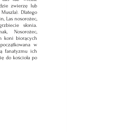
zie zwierzę lub 
Muszla). Dlatego 
n, Las nosorożec, 
biecie słonia. 
ak,  Nosorożec, 
 koni biorących 
apoczątkowana w 
ą fanatyzmu ich 
ę do kościoła po 