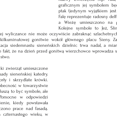
graficznym jej symbolem będ
ptak (jedynym wyjątkiem jest 
Falę reprezentuje radosny delfi
a Wieżę umieszczono na grz
Kolejne symbole to Jeż, Ślim
ej wyliczance nie może oczywiście zabraknąć szlachetnych
i kilkuminutowej gonitwie wokół głównego placu Sieny. Z
zacja siedemnastu sieneńskich dzielnic trwa nadal, a miar
 fakt, że na dzień przed gonitwą wierzchowce wprowadza si
ństwo.
nki zwierząt umieszczone 
dy sieneńskiej katedry. 
orły i skrzydlate krówki. 
becność w towarzystwie 
uszą to być symbole, ale 
omocne w odpowiedzi 
nie, kiedy powstawała 
czono prace nad fasadą. 
 czternastego wieku, w 