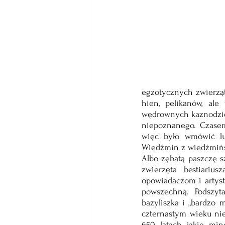
egzotycznych zwierząt
hien, pelikanów, ale
wędrownych kaznodziej
niepoznanego. Czasem 
więc było wmówić lud
Wiedźmin z wiedźmiński
Albo zębatą paszczę sz
zwierzęta bestiarius
opowiadaczom i artyst
powszechną. Podszyt
bazyliszka i „bardzo 
czternastym wieku nie
650 latach jakie min