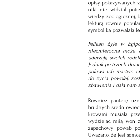
opisy pokazywanych zw
nikt nie widział potr
wiedzy zoologicznej, 
lekturą równie popula
symbolika pozwalała lep
Pelikan żyje w Egipc
niezmierzona może b
uderzają swoich rodzi
Jednak po trzech dniac
polewa ich martwe cia
do życia powołał, zos
zbawienia i dała nam 
Również panterę uzna
brudnych średniowiecz
krowami musiała prz
wydzielać miłą woń z 
zapachowy powab poz
Uważano, że jest samce