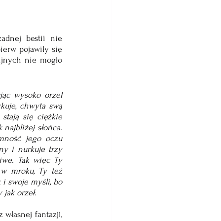
dnej bestii nie 
ierw pojawiły się 
ijnych nie mogło 
jąc wysoko orzeł 
kuje, chwyta swą 
stają się ciężkie 
ajbliżej słońca. 
mność jego oczu 
y i nurkuje trzy 
iwe. Tak więc Ty 
 w mroku, Ty też 
 swoje myśli, bo 
 jak orzeł.
własnej fantazji, 