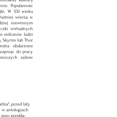
ie. Popularność 
jki. W XXI wieku 
ętniej wierzą w 
ziej niewinnym 
zki wirtualnych 
i milionów ludzi 
 Skyrim lub Thor 
stra obdarzone 
zaprząc do pracy 
smoczych zębów 
bia", przed laty 
j i w antologiach 
a jego prze­kła­