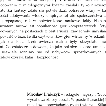
bcowanie z mitologicznymi bytami zmalało tylko nieznaczn
atunku fantasy zdaje się potwierdzać potrzebę wiary w ba
ści zdobywania wiedzy empirycznej, ale społeczeństwa ch
 propagandę niż w potwierdzone naukowo fakty. Najbard
wiatem mitów jest popularność gier komputerowych. Potyc
rowanych na postaciach z bestiariusza) zawładnęły umysłam
pokusić o tezę, że dla użytkowników gier wirtualny Wiedźmin,
jak dla ludzi średniowiecza realne były skrzydlate mon
. Co ostatecznie dowodzi, że jako pokolenie, które umiało 
ję niewiele różnimy się od nabywców sproszkowanych 
ębów, czyraki, katar i bezpłodność.
Mirosław Drabczyk
 – redaguje magazyn "Subur
wy­dał dwa zbiory poezji. W pra­sie li­te­rac­kie
pu­bli­ko­wał opo­wia­da­nia, ese­je i wier­sze. Kil­k