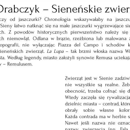
Drabczyk – Sieneńskie zwier
czy od jaszczurki? Chronologia wskazywałaby na jaszczu
Sieny łatwo natknąć się na małe jaszczurki wygrzewające s
ch. Z powodów historycznych pierwszeństwo należy się j
ich niemowląt. Odlana w brązie, rzeźbiona lub malowana z
opografii, nie wyłączając Piazza del Campo i schodów ka
ieneńskich zwierząt. 
La Lupa 
– tak brzmi włoska nazwa Wi
ta. Według legendy, miasto założyli synowie Remusa uciekaj
ów – Remulusem.
Zwierząt jest w Sienie zadziwi
nie wszystkie są realne. Żeb
obecność, trzeba cofnąć się d
Wtedy zaczęła się rywalizacj
dzielnic miasta – contrad, które
obrały sobie własne kolor
Każda contrada ma w herbie s
Nawet jeśli nazwa nie oznac
nazwy zwierzęcia (np. Fala,