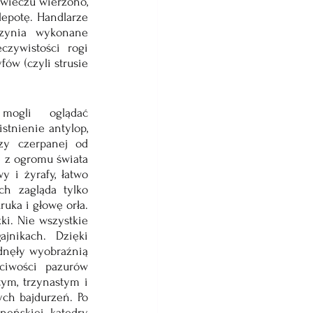
wieczu wierzono, 
epotę. Handlarze 
zynia wykonane 
zywistości rogi 
ów (czyli strusie 
ogli oglądać 
tnienie antylop, 
zy czerpanej od 
 z ogromu świata 
 i żyrafy, łatwo 
h zagląda tylko 
ka i głowę orła. 
ki. Nie wszystkie 
jnikach. Dzięki 
dnęły wyobraźnią 
iwości pazurów 
ym, trzynastym i 
ch bajdurzeń. Po 
ńskiej katedry, 