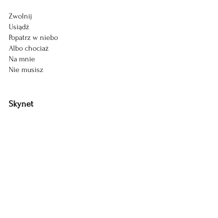
Zwolnij
Usiądź
Popatrz w niebo
Albo chociaż
Na mnie
Nie musisz
Skynet
Niepotrzebny "Dzień Sądu"
Malownicze eksplozje
Promieniowanie gamma
Błyskawiczna białaczka
Na którą i tak
Nikt nie zdąży umrzeć
Po co inteligentnemu systemowi
Stopiony beton i miliardy ton
Soli z odparowanych mórz?