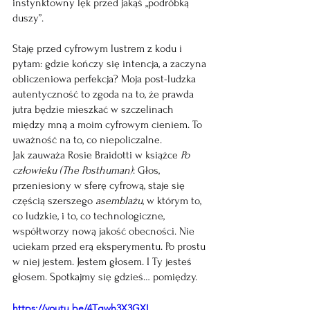
instynktowny lęk przed jakąś „podróbką 
duszy”.
Staję przed cyfrowym lustrem z kodu i 
pytam: gdzie kończy się intencja, a zaczyna 
obliczeniowa perfekcja? Moja post-ludzka 
autentyczność to zgoda na to, że prawda 
jutra będzie mieszkać w szczelinach 
między mną a moim cyfrowym cieniem. To 
uważność na to, co niepoliczalne. 
Jak zauważa Rosie Braidotti w książce
 Po 
człowieku (The Posthuman)
: Głos, 
przeniesiony w sferę cyfrową, staje się 
częścią szerszego
 asemblażu
, w którym to, 
co ludzkie, i to, co technologiczne, 
współtworzy nową jakość obecności. Nie 
uciekam przed erą eksperymentu. Po prostu 
w niej jestem. Jestem głosem. I Ty jesteś 
głosem. Spotkajmy się gdzieś… pomiędzy. 
https://youtu.be/4Tgwh3X3GXI 