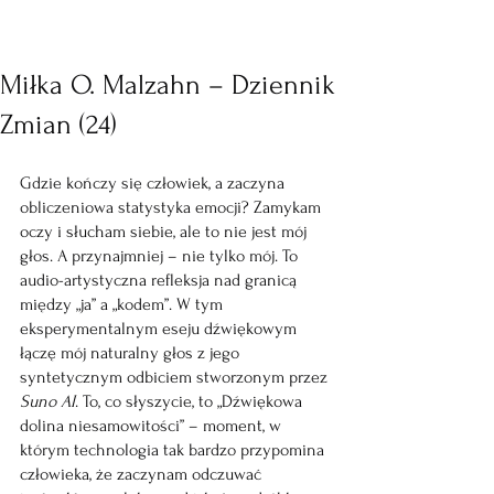
Miłka O. Malzahn – Dziennik
Zmian (24)
Gdzie kończy się człowiek, a zaczyna 
obliczeniowa statystyka emocji? Zamykam 
oczy i słucham siebie, ale to nie jest mój 
głos. A przynajmniej – nie tylko mój. To 
audio-artystyczna refleksja nad granicą 
między „ja” a „kodem”. W tym 
eksperymentalnym eseju dźwiękowym 
łączę mój naturalny głos z jego 
syntetycznym odbiciem stworzonym przez 
Suno AI
. To, co słyszycie, to „Dźwiękowa 
dolina niesamowitości” – moment, w 
którym technologia tak bardzo przypomina 
człowieka, że zaczynam odczuwać 