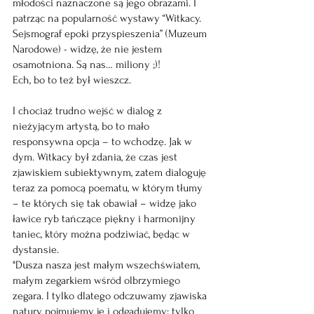
młodości naznaczone są jego obrazami. I 
patrząc na popularność wystawy “Witkacy. 
Sejsmograf epoki przyspieszenia” (Muzeum 
Narodowe) - widzę, że nie jestem 
osamotniona. Są nas… miliony ;)! 
Ech, bo to też był wieszcz. 
I chociaż trudno wejść w dialog z 
nieżyjącym artystą, bo to mało 
responsywna opcja – to wchodzę. Jak w 
dym. Witkacy był zdania, że czas jest 
zjawiskiem subiektywnym, zatem dialoguję 
teraz za pomocą poematu, w którym tłumy 
– te których się tak obawiał – widzę jako 
ławice ryb tańczące piękny i harmonijny 
taniec, który można podziwiać, będąc w 
dystansie.
"Dusza nasza jest małym wszechświatem, 
małym zegarkiem wśród olbrzymiego 
zegara. I tylko dlatego odczuwamy zjawiska 
natury, pojmujemy je i odgadujemy; tylko 