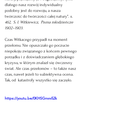
dlatego nasz rozwój indywidualny 
podobny jest do rozwoju, a nasza 
twórczość do twórczości całej natury". 
s. 
462,  S. I. Witkiewicz,  Pisma młodzieńcze 
1902–1903.
Czas Witkacego przypadł na moment 
przełomu. Nie opuszczało go poczucie 
niepokoju związanego z końcem pewnego 
porządku i z doświadczaniem głębokiego 
kryzysu, w którym znalazł się ówczesny 
świat. Ale czas przełomów – to także nasz 
czas, nawet jeżeli to subiektywna ocena.
Tak, od  katastrofy wszystko się zaczęło.  
https://youtu.be/0KHSGnwv52k