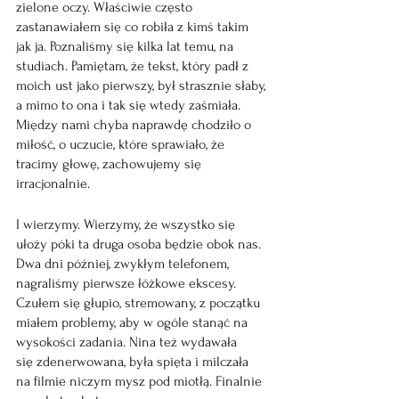
zielone oczy. Właściwie często 
zastanawiałem się co robiła z kimś takim 
jak ja. Poznaliśmy się kilka lat temu, na 
studiach. Pamiętam, że tekst, który padł z 
moich ust jako pierwszy, był strasznie słaby, 
a mimo to ona i tak się wtedy zaśmiała. 
Między nami chyba naprawdę chodziło o 
miłość, o uczucie, które sprawiało, że 
tracimy głowę, zachowujemy się 
irracjonalnie.
I wierzymy. Wierzymy, że wszystko się 
ułoży póki ta druga osoba będzie obok nas. 
Dwa dni później, zwykłym telefonem, 
nagraliśmy pierwsze łóżkowe ekscesy. 
Czułem się głupio, stremowany, z początku 
miałem problemy, aby w ogóle stanąć na 
wysokości zadania. Nina też wydawała
się zdenerwowana, była spięta i milczała 
na filmie niczym mysz pod miotłą. Finalnie 