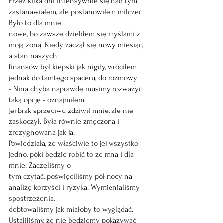
Przez kilka dni intensywnie się nad tym 
zastanawiałem, ale postanowiłem milczeć. 
Było to dla mnie
nowe, bo zawsze dzieliłem się myślami z 
moją żoną. Kiedy zaczął się nowy miesiąc, 
a stan naszych
finansów był kiepski jak nigdy, wróciłem 
jednak do tamtego spaceru, do rozmowy.
- Nina chyba naprawdę musimy rozważyć 
taką opcję - oznajmiłem.
Jej brak sprzeciwu zdziwił mnie, ale nie 
zaskoczył. Była równie zmęczona i 
zrezygnowana jak ja.
Powiedziała, że właściwie to jej wszystko 
jedno, póki będzie robić to ze mną i dla 
mnie. Zaczęliśmy o
tym czytać, poświęciliśmy pół nocy na 
analizę korzyści i ryzyka. Wymienialiśmy 
spostrzeżenia,
debtowaliśmy jak miałoby to wyglądać. 
Ustaliliśmy, że nie będziemy pokazywać 