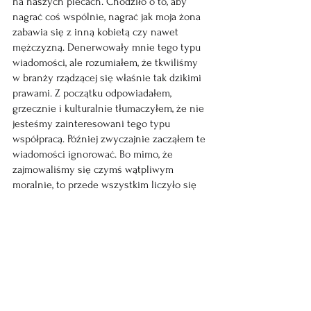
na naszych plecach. Chodziło o to, aby 
nagrać coś wspólnie, nagrać jak moja żona 
zabawia się z inną kobietą czy nawet 
mężczyzną. Denerwowały mnie tego typu 
wiadomości, ale rozumiałem, że tkwiliśmy 
w branży rządzącej się właśnie tak dzikimi 
prawami. Z początku odpowiadałem, 
grzecznie i kulturalnie tłumaczyłem, że nie 
jesteśmy zainteresowani tego typu 
współpracą. Później zwyczajnie zacząłem te 
wiadomości ignorować. Bo mimo, że 
zajmowaliśmy się czymś wątpliwym 
moralnie, to przede wszystkim liczyło się 
nasze małżeństwo. Pieniądze nie stanowiły 
dla nas aż takiej świętości. Być może 
właśnie to trzymało nas w ryzach.
Do czasu pewnej propozycji. Trzy miesiące 
później test ciążowy wyszedł pozytywny. 
Byliśmy bardzo szczęśliwi, Nina popłakała 
się i pierwszy raz wiedziałem, że to dobre 