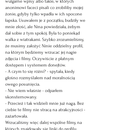
wulgarne wpisy albo takie, w których 
anonimowi faceci pisali co zrobiliby mojej 
żonie, gdyby tylko wpadła w ich spocone 
łapska. Usuwałem je z początku, budziły we 
mnie złość, ale Nina powiedziała, żebym 
dał sobie z tym spokój. Była to poniekąd 
walka z wiatrakami. Szybko zrozumieliśmy, 
że musimy założyć Ninie oddzielny profil, 
na którym będziemy wrzucać jej nagie 
zdjęcia i filmy. Oczywiście z płatnym 
dostępem i systemem donejtów.
- A czym to się różni? - spytała, kiedy 
głośno rozmyślałem nad moralnością 
owego posunięcia.
- Nie wiem właśnie - odparłem 
skonsternowany.
- Przecież i tak widzieli mnie już nagą. Bez 
ciebie te filmy nie stracą na atrakcyjności - 
zażartowała.
Wrzucaliśmy więc dalej wspólne filmy, na 
których znajdowały się linki do profilu 