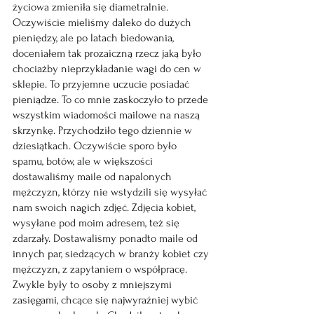
życiowa zmieniła się diametralnie. 
Oczywiście mieliśmy daleko do dużych 
pieniędzy, ale po latach biedowania, 
doceniałem tak prozaiczną rzecz jaką było 
chociażby nieprzykładanie wagi do cen w 
sklepie. To przyjemne uczucie posiadać 
pieniądze. To co mnie zaskoczyło to przede 
wszystkim wiadomości mailowe na naszą 
skrzynkę. Przychodziło tego dziennie w 
dziesiątkach. Oczywiście sporo było 
spamu, botów, ale w większości 
dostawaliśmy maile od napalonych 
mężczyzn, którzy nie wstydzili się wysyłać 
nam swoich nagich zdjęć. Zdjęcia kobiet, 
wysyłane pod moim adresem, też się 
zdarzały. Dostawaliśmy ponadto maile od 
innych par, siedzących w branży kobiet czy 
mężczyzn, z zapytaniem o współpracę. 
Zwykle były to osoby z mniejszymi 
zasięgami, chcące się najwyraźniej wybić 