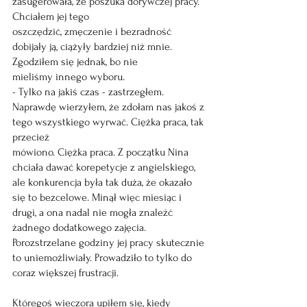
zasugerowała, że poszuka dorywczej pracy. 
Chciałem jej tego
oszczędzić, zmęczenie i bezradność 
dobijały ją, ciążyły bardziej niż mnie. 
Zgodziłem się jednak, bo nie
mieliśmy innego wyboru.
- Tylko na jakiś czas - zastrzegłem.
Naprawdę wierzyłem, że zdołam nas jakoś z 
tego wszystkiego wyrwać. Ciężka praca, tak 
przecież
mówiono. Ciężka praca. Z początku Nina 
chciała dawać korepetycje z angielskiego, 
ale konkurencja była tak duża, że okazało 
się to bezcelowe. Minął więc miesiąc i 
drugi, a ona nadal nie mogła znaleźć 
żadnego dodatkowego zajęcia. 
Porozstrzelane godziny jej pracy skutecznie 
to uniemożliwiały. Prowadziło to tylko do 
coraz większej frustracji.
Któregoś wieczora upiłem się, kiedy 