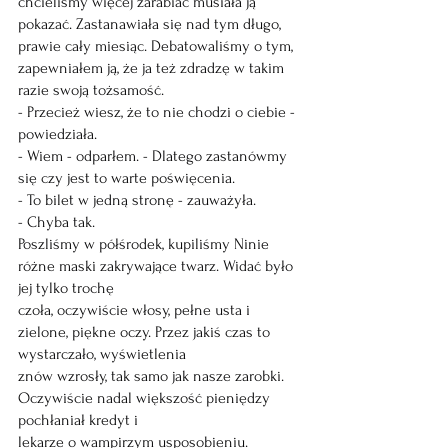
chcieliśmy więcej zarabiać musiała ją 
pokazać. Zastanawiała się nad tym długo, 
prawie cały miesiąc. Debatowaliśmy o tym, 
zapewniałem ją, że ja też zdradzę w takim 
razie swoją tożsamość.
- Przecież wiesz, że to nie chodzi o ciebie - 
powiedziała.
- Wiem - odparłem. - Dlatego zastanówmy 
się czy jest to warte poświęcenia.
- To bilet w jedną stronę - zauważyła.
- Chyba tak.
Poszliśmy w półśrodek, kupiliśmy Ninie 
różne maski zakrywające twarz. Widać było 
jej tylko trochę
czoła, oczywiście włosy, pełne usta i 
zielone, piękne oczy. Przez jakiś czas to 
wystarczało, wyświetlenia
znów wzrosły, tak samo jak nasze zarobki. 
Oczywiście nadal większość pieniędzy 
pochłaniał kredyt i
lekarze o wampirzym usposobieniu. 