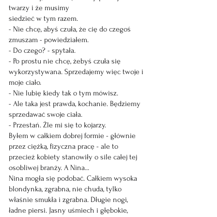
twarzy i że musimy
siedzieć w tym razem.
- Nie chcę, abyś czuła, że cię do czegoś 
zmuszam - powiedziałem.
- Do czego? - spytała.
- Po prostu nie chcę, żebyś czuła się 
wykorzystywana. Sprzedajemy więc twoje i 
moje ciało.
- Nie lubię kiedy tak o tym mówisz.
- Ale taka jest prawda, kochanie. Będziemy 
sprzedawać swoje ciała.
- Przestań. Źle mi się to kojarzy.
Byłem w całkiem dobrej formie - głównie 
przez ciężką, fizyczna pracę - ale to 
przecież kobiety stanowiły o sile całej tej 
osobliwej branży. A Nina...
Nina mogła się podobać. Całkiem wysoka 
blondynka, zgrabna, nie chuda, tylko 
właśnie smukła i zgrabna. Długie nogi, 
ładne piersi. Jasny uśmiech i głębokie, 