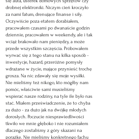
się auta, usterek domowych sprzętów czy 
drobnej elektroniki. Niczym cień kroczyło 
za nami fatum, drenujące finanse i siły. 
Oczywiście poza etatem dorabiałem, 
pracowałem czasami po dwanaście godzin 
dziennie, pracowałem w weekendy, ale i tak 
wciąż brakowało nam pieniędzy, a może 
przede wszystkim szczęścia. Próbowałem 
wyrwać się z tego stanu na kilka sposób - 
inwestycje, hazard, przeróżne pomysły 
wdrażane w życie, mające przynieść trochę 
grosza. Na nic zdawały się moje wysiłki. 
Nie mieliśmy też nikogo, kto mógłby nam 
pomóc, właściwie sami musieliśmy 
wspierać nasze rodziny, na tyle ile było nas 
stać. Miałem przeświadczenie, że to chyba 
za dużo - za dużo jak na dwójkę młodych 
dorosłych. Poczucie niesprawiedliwości 
tkwiło we mnie głęboko i nie rozumiałem 
dlaczego zostaliśmy z góry skazani na 
porażkę. Nie mieliśmy konkretnego fachu 