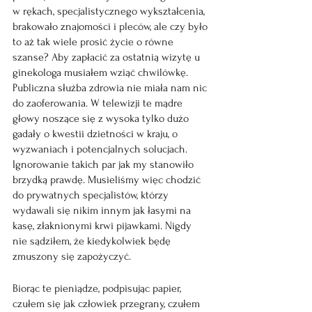
w rękach, specjalistycznego wykształcenia, 
brakowało znajomości i pleców, ale czy było 
to aż tak wiele prosić życie o równe 
szanse? Aby zapłacić za ostatnią wizytę u 
ginekologa musiałem wziąć chwilówkę. 
Publiczna służba zdrowia nie miała nam nic 
do zaoferowania. W telewizji te mądre 
głowy noszące się z wysoka tylko dużo 
gadały o kwestii dzietności w kraju, o 
wyzwaniach i potencjalnych solucjach. 
Ignorowanie takich par jak my stanowiło 
brzydką prawdę. Musieliśmy więc chodzić 
do prywatnych specjalistów, którzy 
wydawali się nikim innym jak łasymi na 
kasę, złaknionymi krwi pijawkami. Nigdy 
nie sądziłem, że kiedykolwiek będę 
zmuszony się zapożyczyć. 
Biorąc te pieniądze, podpisując papier, 
czułem się jak człowiek przegrany, czułem 