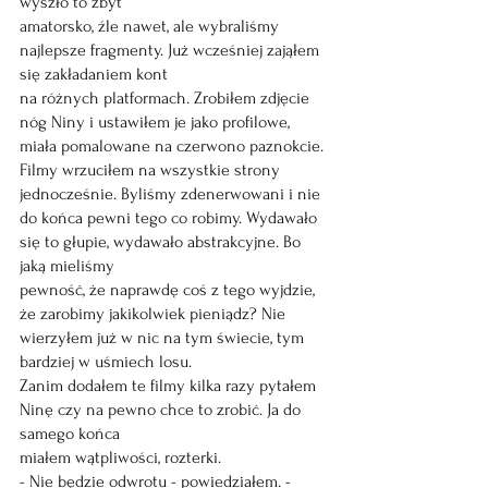
wyszło to zbyt
amatorsko, źle nawet, ale wybraliśmy 
najlepsze fragmenty. Już wcześniej zająłem 
się zakładaniem kont
na różnych platformach. Zrobiłem zdjęcie 
nóg Niny i ustawiłem je jako profilowe, 
miała pomalowane na czerwono paznokcie. 
Filmy wrzuciłem na wszystkie strony 
jednocześnie. Byliśmy zdenerwowani i nie 
do końca pewni tego co robimy. Wydawało 
się to głupie, wydawało abstrakcyjne. Bo 
jaką mieliśmy
pewność, że naprawdę coś z tego wyjdzie, 
że zarobimy jakikolwiek pieniądz? Nie 
wierzyłem już w nic na tym świecie, tym 
bardziej w uśmiech losu.
Zanim dodałem te filmy kilka razy pytałem 
Ninę czy na pewno chce to zrobić. Ja do 
samego końca
miałem wątpliwości, rozterki.
- Nie będzie odwrotu - powiedziałem. - 