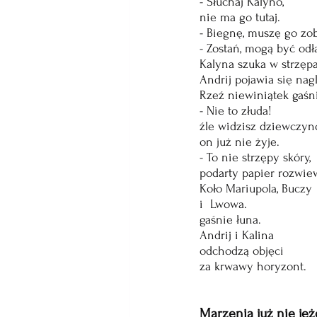
- Słuchaj Kalyno,
nie ma go tutaj.
- Biegnę, muszę go zo
- Zostań, mogą być odł
Kalyna szuka w strzępa
Andrij pojawia się nagl
Rzeź niewiniątek gaśn
- Nie to złuda! 
źle widzisz dziewczyn
on już nie żyje.
- To nie strzępy skóry,
podarty papier rozwiew
Koło Mariupola, Buczy
i  Lwowa.
gaśnie łuna.
Andrij i Kalina
odchodzą objęci
za krwawy horyzont.
Marzenia już nie je