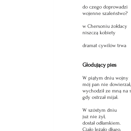
do czego doprowadzi
wojenne szaleństwo?
w Chersoniu żołdacy
niszczą kobiety
dramat cywilów trwa
Głodujący pies
W piątym dniu wojny
mój pan nie dowierzał,
wychodził ze mną na s
gdy ostrzał mijał.
W szóstym dniu
już nie żył, 
dostał odłamkiem.
Ciało leżało długo,