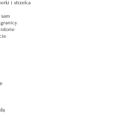
rki i strzelca
e sam
 granicy
istorie
cie
łę
ndą