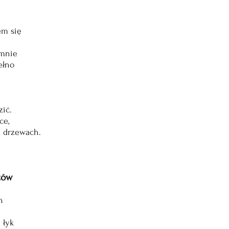
em się
 mnie
ełno
ić.
ce,
a drzewach.
tów
h
 łyk