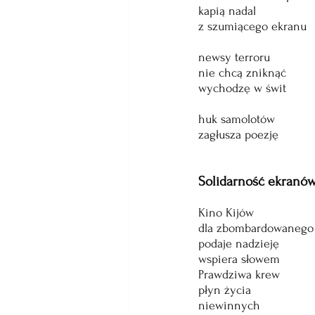
kapią nadal 
z szumiącego ekranu
newsy terroru
nie chcą zniknąć
wychodzę w świt
huk samolotów
zagłusza poezję
Solidarność ekranó
Kino Kijów
dla zbombardowanego
podaje nadzieję
wspiera słowem
Prawdziwa krew
płyn życia
niewinnych