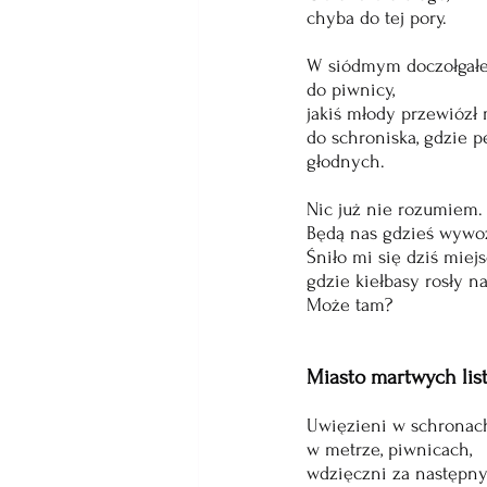
chyba do tej pory.
W siódmym doczołgał
do piwnicy,
jakiś młody przewiózł
do schroniska, gdzie p
głodnych.
Nic już nie rozumiem.
Będą nas gdzieś wywoz
Śniło mi się dziś miejs
gdzie kiełbasy rosły n
Może tam?
Miasto martwych lis
Uwięzieni w schronac
w metrze, piwnicach,
wdzięczni za następny