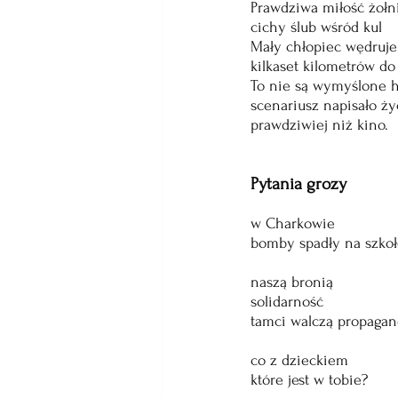
Prawdziwa miłość żołnie
cichy ślub wśród kul
Mały chłopiec wędruj
kilkaset kilometrów do
To nie są wymyślone h
scenariusz napisało ży
prawdziwiej niż kino.
Pytania grozy
w Charkowie 
bomby spadły na szko
naszą bronią 
solidarność
tamci walczą propaga
co z dzieckiem
które jest w tobie?