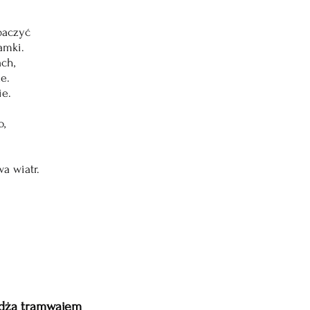
baczyć
amki.
ch,
e.
ie.
o,
a wiatr.
żdżą tramwajem