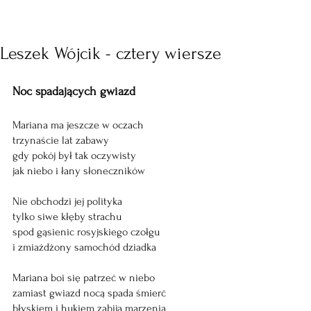
Leszek Wójcik - cztery wiersze
Noc spadających gwiazd
Mariana ma jeszcze w oczach
trzynaście lat zabawy
gdy pokój był tak oczywisty
jak niebo i łany słoneczników
Nie obchodzi jej polityka
tylko siwe kłęby strachu
spod gąsienic rosyjskiego czołgu
i zmiażdżony samochód dziadka
Mariana boi się patrzeć w niebo
zamiast gwiazd nocą spada śmierć
błyskiem i hukiem zabija marzenia