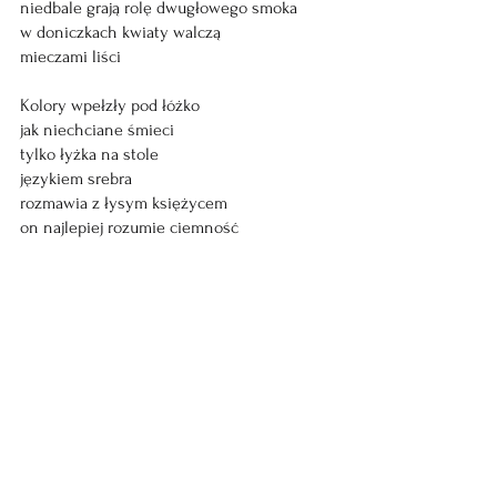
niedbale grają rolę dwugłowego smoka
w doniczkach kwiaty walczą
mieczami liści
Kolory wpełzły pod łóżko
jak niechciane śmieci
tylko łyżka na stole
językiem srebra
rozmawia z łysym księżycem
on najlepiej rozumie ciemność
W oczach dziecka
wielkie czarne dziury
uczą się wchłaniać
dorosłość świata