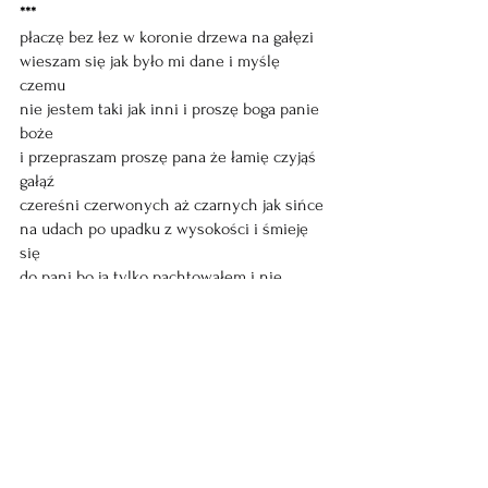
***
płaczę bez łez w koronie drzewa na gałęzi
wieszam się jak było mi dane i myślę 
czemu
nie jestem taki jak inni i proszę boga panie 
boże
i przepraszam proszę pana że łamię czyjąś 
gałąź
czereśni czerwonych aż czarnych jak sińce
na udach po upadku z wysokości i śmieję 
się
do pani bo ja tylko pachtowałem i nie 
miałem
zamiaru zabijać się w trawie we śnie kiedy 
śpię
***
lżej nie będzie tego jestem pewien 
albowiem pan