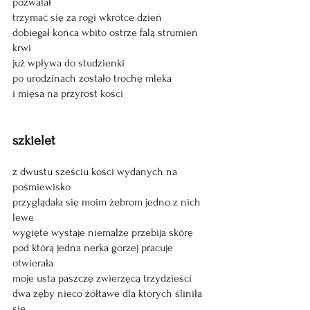
pozwalał
trzymać się za rogi wkrótce dzień
dobiegał końca wbito ostrze falą strumień 
krwi
już wpływa do studzienki
po urodzinach zostało trochę mleka
i mięsa na przyrost kości
szkielet
z dwustu sześciu kości wydanych na 
pośmiewisko
przyglądała się moim żebrom jedno z nich 
lewe
wygięte wystaje niemalże przebija skórę
pod którą jedna nerka gorzej pracuje 
otwierała
moje usta paszczę zwierzęcą trzydzieści
dwa zęby nieco żółtawe dla których śliniła 
się