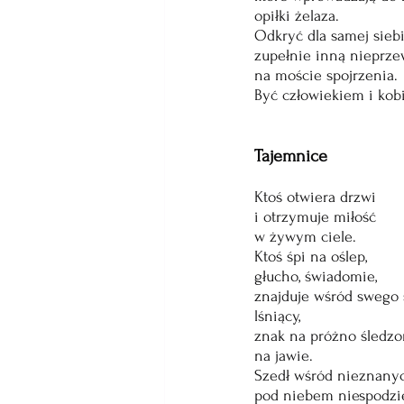
opiłki żelaza.
Odkryć dla samej sieb
zupełnie inną nieprze
na moście spojrzenia.
Być człowiekiem i kobie
Tajemnice
Ktoś otwiera drzwi
i otrzymuje miłość
w żywym ciele. 
Ktoś śpi na oślep,
głucho, świadomie,
znajduje wśród swego 
lśniący,
znak na próżno śledz
na jawie.
Szedł wśród nieznanyc
pod niebem niespodzi