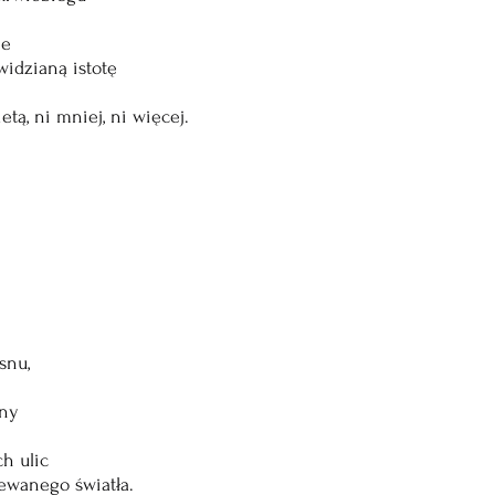
ie
widzianą istotę
tą, ni mniej, ni więcej.
snu,
ony
h ulic
ewanego światła.