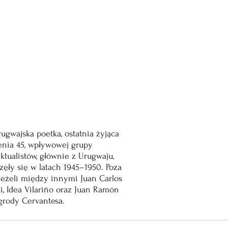
urugwajska poetka, ostatnia żyjąca 
enia 45, wpływowej grupy 
lektualistów, głównie z Urugwaju, 
zęły się w latach 1945–1950. Poza 
leżeli między innymi Juan Carlos 
i, Idea Vilariño oraz Juan Ramón 
grody Cervantesa.