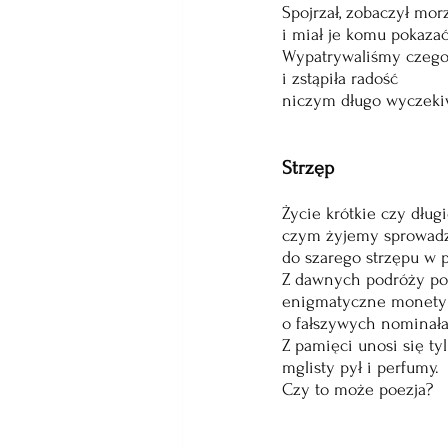
Spojrzał, zobaczył mor
i miał je komu pokazać
Wypatrywaliśmy czego
i zstąpiła radość
niczym długo wyczeki
Strzęp
Życie krótkie czy dług
czym żyjemy sprowadz
do szarego strzępu w 
Z dawnych podróży po
enigmatyczne monety
o fałszywych nominała
Z pamięci unosi się ty
mglisty pył i perfumy.
Czy to może poezja?