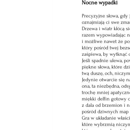
Nocne wypadki
Precyzyjne słowa, gdy 
oznajmiają ci swe zma
Drzewa i wiatr kłócą si
razem wypowiadając 
i możliwe nawet że po
który pośród twej bez
zaśpiewa, by wytknąć c
Jeśli spadnie ulewa, po
piękne słowa, które dzi
twą duszę, och, niczym
Jedynie otwarcie się 
ona, ta niezbędna, ods
trochę mniej apatyczn
miękki delfin gotowy c
z dala od brzemion i n
pośród dziwnych map 
Gra w układanie właśc
które wybrzmią niczym 