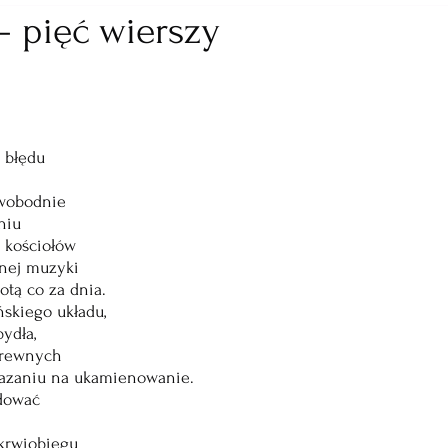
 – pięć wierszy
z błędu
wobodnie
niu
o kościołów
anej muzyki
otą co za dnia.
ńskiego układu,
ydła,
krewnych
azaniu na ukamienowanie.
adować
krwiobiegu