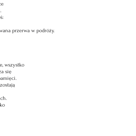
ze
.
ś:
wana przerwa w podróży.
ie, wszystko
a się
pamięci.
zostają
ch.
lko