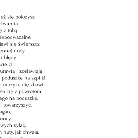
już się położysz
rtwienia.
ę z tobą
niepodważalne
jawi się świerszcz
sennej nocy
i błędy.
wie ci
urawią i zostawiają
 poduszkę na szpilki.
na muzykę cię zbawi:
yła cię z powrotem
ego na poduszkę,
i towarzyszyć,
agan,
nocy.
iwych sylab,
nuty, jak chwała,