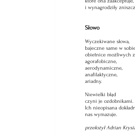
które ona zaakceptuje, 
i wynagrodziły zniszcz
Słowo
Wyczekiwane słowa,
bajeczne same w sobi
obietnice możliwych z
agorafobiczne,
aerodynamiczne,
anafilaktyczne,
ariadny.
Niewielki błąd 
czyni je ozdobnikami.
Ich nieopisana dokład
nas wymazuje.
przełożył Adrian Krysi