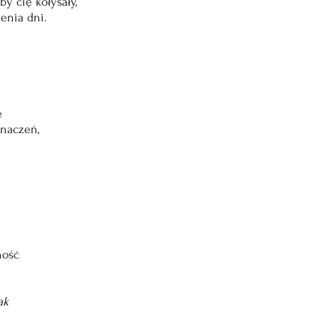
by cię kołysały,
enia dni.
e
naczeń,
ność
ak