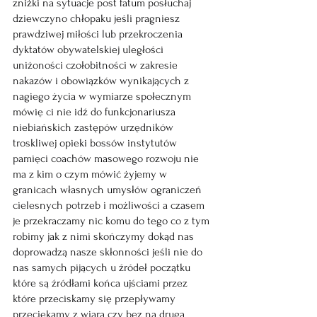
zniżki na sytuacje post fatum posłuchaj 
dziewczyno chłopaku jeśli pragniesz 
prawdziwej miłości lub przekroczenia 
dyktatów obywatelskiej uległości 
uniżoności czołobitności w zakresie 
nakazów i obowiązków wynikających z 
nagiego życia w wymiarze społecznym 
mówię ci nie idź do funkcjonariusza 
niebiańskich zastępów urzędników 
troskliwej opieki bossów instytutów 
pamięci coachów masowego rozwoju nie 
ma z kim o czym mówić żyjemy w 
granicach własnych umysłów ograniczeń 
cielesnych potrzeb i możliwości a czasem 
je przekraczamy nic komu do tego co z tym 
robimy jak z nimi skończymy dokąd nas 
doprowadzą nasze skłonności jeśli nie do 
nas samych pijących u źródeł początku 
które są źródłami końca ujściami przez 
które przeciskamy się przepływamy 
przeciekamy z wiarą czy bez na drugą 