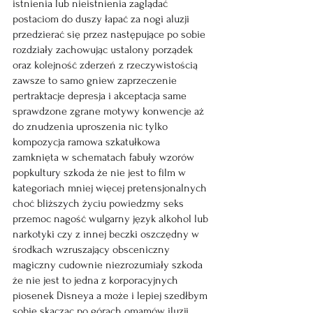
istnienia lub nieistnienia zaglądać 
postaciom do duszy łapać za nogi aluzji 
przedzierać się przez następujące po sobie 
rozdziały zachowując ustalony porządek 
oraz kolejność zderzeń z rzeczywistością 
zawsze to samo gniew zaprzeczenie 
pertraktacje depresja i akceptacja same 
sprawdzone zgrane motywy konwencje aż 
do znudzenia uproszenia nic tylko 
kompozycja ramowa szkatułkowa 
zamknięta w schematach fabuły wzorów 
popkultury szkoda że nie jest to film w 
kategoriach mniej więcej pretensjonalnych 
choć bliższych życiu powiedzmy seks 
przemoc nagość wulgarny język alkohol lub 
narkotyki czy z innej beczki oszczędny w 
środkach wzruszający obsceniczny 
magiczny cudownie niezrozumiały szkoda 
że nie jest to jedna z korporacyjnych 
piosenek Disneya a może i lepiej szedłbym 
sobie skacząc po górach omamów iluzji 