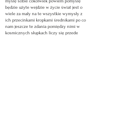
myślę sobie cokolwiek powiem pomyślę 
będzie użyte wejdzie w życie świat jest o 
wiele za mały na te wszystkie wymysły z 
ich przecinkami kropkami średnikami po co 
nam jeszcze te zdania pomiędzy nimi w 
kosmicznych słupkach liczy się przede 
wszystkim trzeźwość
spojrzenia jasność
umysłu bystrość
skojarzeń refleks
reakcji obronnych wszystko ma swoje 
miejsce i prawa każdy 
didżej dizajer 
dizaster
 każdy trickster ogniomistrz Kaleń 
myślę sobie gdyby usunąć ze świata jego 
przedstawienia opisy zdania oznajmujące 
to co by z niego zostało pytam siebie 
chyba tylko picie na umór u źródła z 
wiecznie rozdziawioną japą chciałem 
powiedzieć z otwartymi szeroko ustami lub 
złożonymi w dziubek jak do pocałunku z 
pryszczatym lub trędowatą tak czy inaczej 