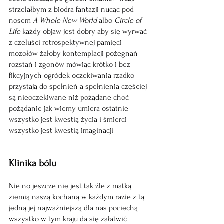
strzelałbym z biodra fantazji nucąc pod 
nosem 
A Whole New World 
albo 
Circle of 
Life 
każdy objaw jest dobry aby się wyrwać 
z czeluści retrospektywnej pamięci 
mozołów żałoby kontemplacji pożegnań 
rozstań i zgonów mówiąc krótko i bez 
fikcyjnych ogródek oczekiwania rzadko 
przystają do spełnień a spełnienia częściej 
są nieoczekiwane niż pożądane choć 
pożądanie jak wiemy umiera ostatnie 
wszystko jest kwestią życia i śmierci 
wszystko jest kwestią imaginacji 
Klinika bólu
Nie no jeszcze nie jest tak źle z matką 
ziemią naszą kochaną w każdym razie z tą 
jedną jej najważniejszą dla nas pociechą 
wszystko w tym kraju da się załatwić 