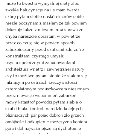
może to kwestia wymyślnej diety albo 
zwykłe halucynacje na ile mam twardą 
skórę pytam siebie naskórek znów sobie 
nieźle poczynam z masłem że tak powiem 
dokazuję także z mięsem inna sprawa że 
chyba nareszcie obrastam w powietrze 
przez co czuję się w pewien sposób 
zabezpieczony przed skutkami zderzeń z 
konstruktami czystego umysłu 
psychospołecznymi zabudowaniami 
architekturą wnętrz i zewnętrznej natury 
czy to możliwe pytam siebie że stałem się 
mknącym po ostrzach rzeczywistości 
czteropłatowym poduszkowcem niesionym 
przez elewacje wspomnień zaburzeń 
mowy katastrof powodzi pytam siebie o 
skutki braku kontroli narodzin kolejnych 
bliźniaczych par pojęć dobro i zło grzech 
omójboże i odkupienie mężczyzna kobieta 
góra i dół najważniejsze są dychotomie 