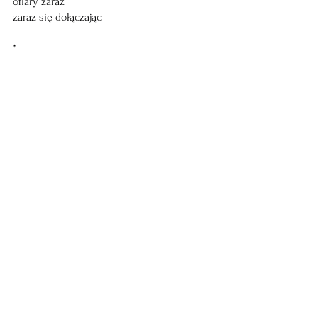
ofiary zaraz
zaraz się dołączając
*
bzdury się Edku ciebie trzymają
wisus i strzygoń wyłazi mama nieboszczka
cię nazywała kiciusiem jednak
nie urwipołciem