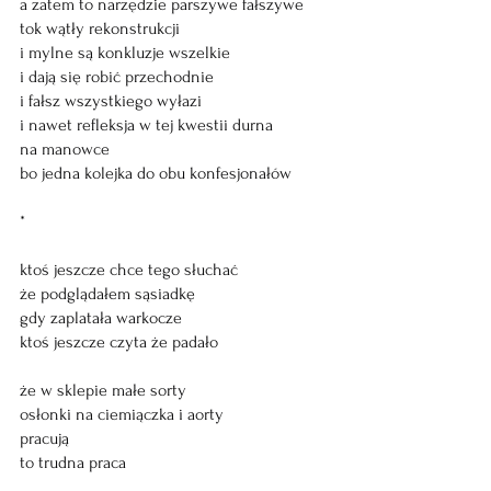
a zatem to narzędzie parszywe fałszywe
tok wątły rekonstrukcji
i mylne są konkluzje wszelkie
i dają się robić przechodnie
i fałsz wszystkiego wyłazi
i nawet refleksja w tej kwestii durna
na manowce
bo jedna kolejka do obu konfesjonałów
*
ktoś jeszcze chce tego słuchać
że podglądałem sąsiadkę
gdy zaplatała warkocze
ktoś jeszcze czyta że padało
że w sklepie małe sorty
osłonki na ciemiączka i aorty
pracują
to trudna praca