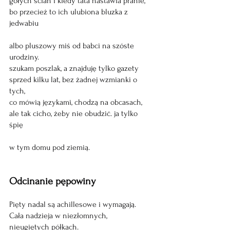
gołych ścian i kiedy tata nastawia pranie, 
bo przecież to ich ulubiona bluzka z 
jedwabiu 
albo pluszowy miś od babci na szóste 
urodziny. 
szukam poszlak, a znajduję tylko gazety 
sprzed kilku lat, bez żadnej wzmianki o 
tych, 
co mówią językami, chodzą na obcasach, 
ale tak cicho, żeby nie obudzić. ja tylko 
śpię 
w tym domu pod ziemią.
Odcinanie pępowiny
Pięty nadal są achillesowe i wymagają.
Cała nadzieja w niezłomnych,
nieugiętych półkach.