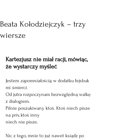
Beata Kołodziejczyk – trzy
wiersze
Kartezjusz nie miał racji, mówiąc, 
że wystarczy myśleć
Jestem 
zapomniałością, 
w dodatku fejsbuk 
mi 
śmierci
. 
Od jutra rozpoczynam bezwzględną walkę 
z dialogiem. 
Pilnie poszukiwany ktoś. Ktoś niech pisze 
na priv, ktoś inny 
niech nie pisze. 
Nic z tego, mnie to już nawet ksiądz po 