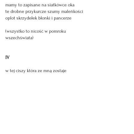
mamy to zapisane na siatkówce oka
te drobne przykurcze szumy maleńkości
oplot skrzydełek błonki i pancerze
(wszystko to nicość w pomroku
wszechświata)
IV
w tej ciszy która ze mną zostaje
obserwuję drogę jaką przebywa owocówka 
z wnętrza psującej się gruszki na parapet
z którego wychylamy się zimą by zobaczyć 
gwiazdy
stałe wciąż nazywamy gwiazdami
te drugie to uciekające muszki o 
błyszczących skrzydłach