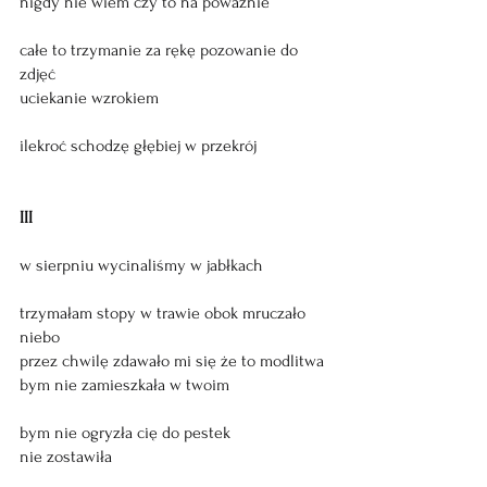
nigdy nie wiem czy to na poważnie
całe to trzymanie za rękę pozowanie do 
zdjęć
uciekanie wzrokiem 
ilekroć schodzę głębiej w przekrój
III
w sierpniu wycinaliśmy w jabłkach 
trzymałam stopy w trawie obok mruczało 
niebo
przez chwilę zdawało mi się że to modlitwa
bym nie zamieszkała w twoim 
bym nie ogryzła cię do pestek
nie zostawiła 