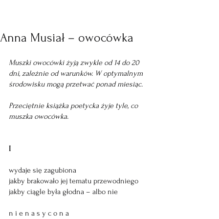
Anna Musiał – owocówka
Muszki owocówki żyją zwykle od 14 do 20 
dni, zależnie od warunków. W optymalnym 
środowisku mogą przetwać ponad miesiąc. 
Przeciętnie książka poetycka żyje tyle, co 
muszka owocówka.
I
wydaje się zagubiona 
jakby brakowało jej tematu przewodniego
jakby ciągle była głodna – albo nie
n i e n a s y c o n a 