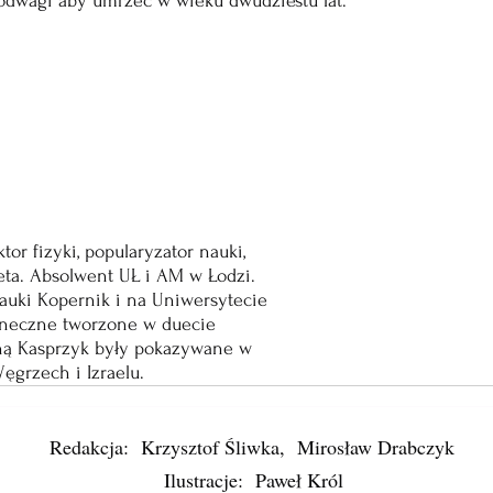
 odwagi aby umrzeć w wieku dwudziestu lat.”
tor fizyki, popularyzator nauki, 
eta. Absolwent UŁ i AM w Łodzi. 
uki Kopernik i na Uniwersytecie 
aneczne tworzone w duecie 
ną Kasprzyk były pokazywane w 
Węgrzech i Izraelu.
Redakcja: Krzysztof Śliwka, Mirosław Drabczyk
Ilustracje: Paweł Król