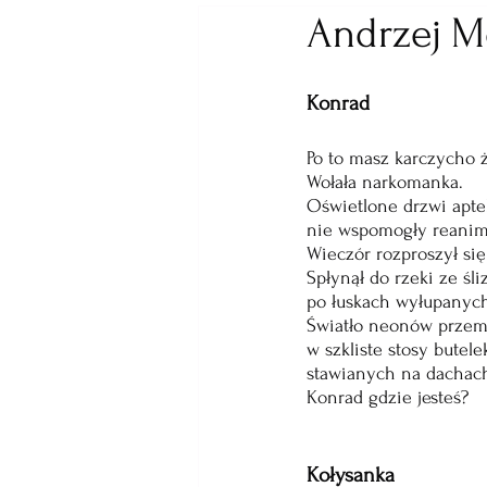
Andrzej M
Konrad
Po to masz karczycho 
Wołała narkomanka.
Oświetlone drzwi apte
nie wspomogły reanima
Wieczór rozproszył si
Spłynął do rzeki ze śl
po łuskach wyłupanych
Światło neonów przemi
w szkliste stosy butele
stawianych na dachac
Konrad gdzie jesteś?
Kołysanka