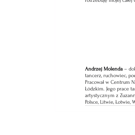
Potrzebuję mojej całej
Andrzej Molenda 
– dok
tancerz, ruchowiec, po
Pracował w Centrum Na
Łódzkim. Jego prace t
artystycznym z Zuzan
Polsce, Litwie, Łotwie, 