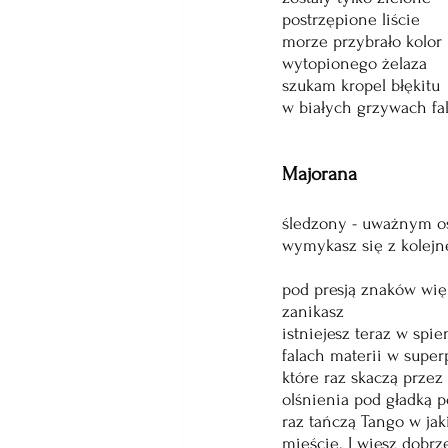
postrzępione liście
morze przybrało kolor
wytopionego żelaza
szukam kropel błękitu
w białych grzywach fa
Majorana
śledzony - uważnym os
wymykasz się z kolejne
pod presją znaków wię
zanikasz
istniejesz teraz w spi
falach materii w super
które raz skaczą przez
olśnienia pod gładką 
raz tańczą Tango w j
mieście. I wiesz dobrz