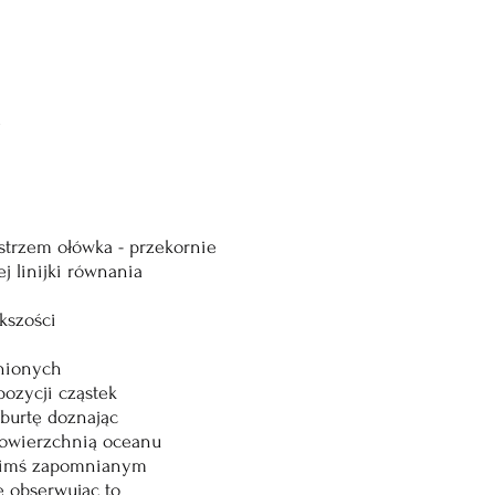
l
trzem ołówka - przekornie
j linijki równania
kszości
enionych
pozycji cząstek
 burtę doznając
powierzchnią oceanu
akimś zapomnianym
e obserwując to