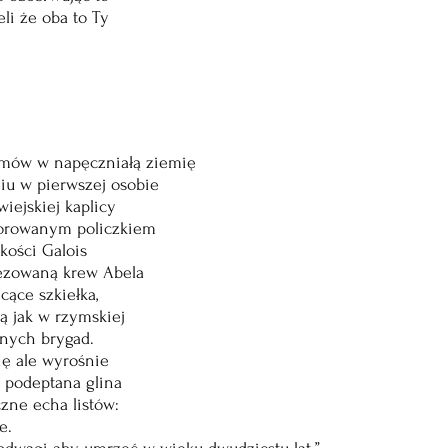
eli że oba to Ty
tmów w napęczniałą ziemię
iu w pierwszej osobie
wiejskiej kaplicy
lorowanym policzkiem
 kości Galois
tezowaną krew Abela
cące szkiełka,
ą jak w rzymskiej
lonych brygad.
ię ale wyrośnie
k, podeptana glina
zne echa listów:
e.