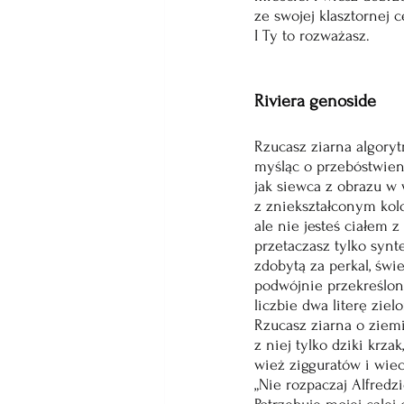
ze swojej klasztornej c
I Ty to rozważasz.
Riviera genoside
Rzucasz ziarna algory
myśląc o przebóstwien
jak siewca z obrazu w 
z zniekształconym ko
ale nie jesteś ciałem z
przetaczasz tylko syn
zdobytą za perkal, świe
podwójnie przekreślon
liczbie dwa literę zie
Rzucasz ziarna o ziem
z niej tylko dziki krza
wież zigguratów i wiec
„Nie rozpaczaj Alfredzi