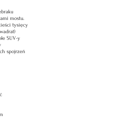
ebraku
rami mostu.
ieści tysięcy
wadrat)
błe SUV-y
y
ch spojrzeń
ć
ym