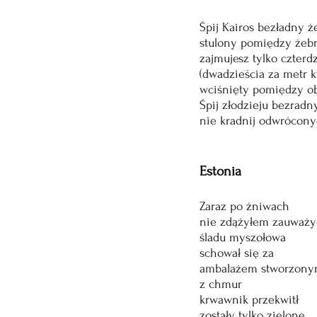
Śpij Kairos bezładny ż
stulony pomiędzy żeb
zajmujesz tylko czterdz
(dwadzieścia za metr k
wciśnięty pomiędzy o
Śpij złodzieju bezradn
nie kradnij odwrócony
Estonia
Zaraz po żniwach
nie zdążyłem zauważy
śladu myszołowa
schował się za
ambalażem stworzon
z chmur
krwawnik przekwitł
zostały tylko zielone