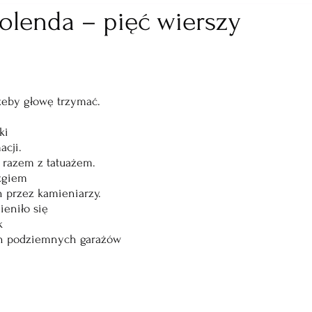
olenda – pięć wierszy
żeby głowę trzymać.
ki
cji.
ę razem z tatuażem.
izgiem
 przez kamieniarzy.
eniło się
k
h podziemnych garażów